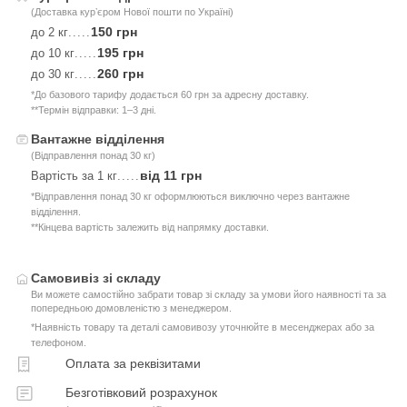
(Доставка курʼєром Нової пошти по Україні)
150 грн
до 2 кг
.....
195 грн
до 10 кг
.....
260 грн
до 30 кг
.....
*До базового тарифу додається 60 грн за адресну доставку.
**Термін відправки: 1–3 дні.
Вантажне відділення
(Відправлення понад 30 кг)
від 11 грн
Вартість за 1 кг
.....
*Відправлення понад 30 кг оформлюються виключно через вантажне
відділення.
**Кінцева вартість залежить від напрямку доставки.
Самовивіз зі складу
Ви можете самостійно забрати товар зі складу за умови його наявності та за
попередньою домовленістю з менеджером.
*Наявність товару та деталі самовивозу уточнюйте в месенджерах або за
телефоном.
Оплата за реквізитами
Безготівковий розрахунок