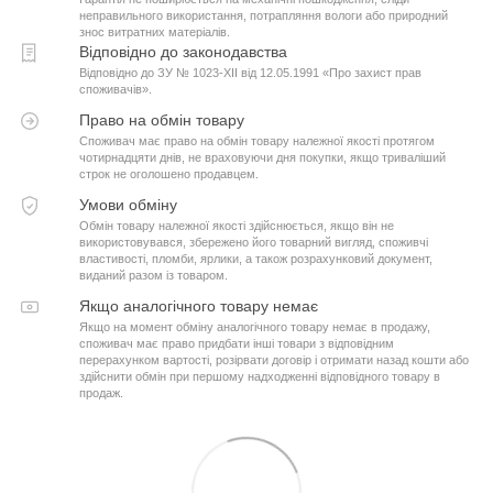
неправильного використання, потрапляння вологи або природний
знос витратних матеріалів.
Відповідно до законодавства
Відповідно до ЗУ № 1023-XII від 12.05.1991 «Про захист прав
споживачів».
Право на обмін товару
Споживач має право на обмін товару належної якості протягом
чотирнадцяти днів, не враховуючи дня покупки, якщо триваліший
строк не оголошено продавцем.
Умови обміну
Обмін товару належної якості здійснюється, якщо він не
використовувався, збережено його товарний вигляд, споживчі
властивості, пломби, ярлики, а також розрахунковий документ,
виданий разом із товаром.
Якщо аналогічного товару немає
Якщо на момент обміну аналогічного товару немає в продажу,
споживач має право придбати інші товари з відповідним
перерахунком вартості, розірвати договір і отримати назад кошти або
здійснити обмін при першому надходженні відповідного товару в
продаж.