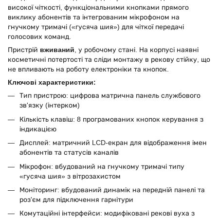
високої чіткості, функціональними кнопками прямого
виклику абонентів та інтегрованим мікрофоном на
гнучкому тримачі («гусяча шия») для чіткої передачі
голосових команд.
Пристрій
вживаний
, у робочому стані. На корпусі наявні
косметичні потертості та сліди монтажу в рекову стійку, що
не впливають на роботу електроніки та кнопок.
Ключові характеристики:
Тип пристрою: цифрова матрична панель службового
зв'язку (інтерком)
Кількість клавіш: 8 програмованих кнопок керування з
індикацією
Дисплей: матричний LCD-екран для відображення імен
абонентів та статусів каналів
Мікрофон: вбудований на гнучкому тримачі типу
«гусяча шия» з вітрозахистом
Моніторинг: вбудований динамік на передній панелі та
роз'єм для підключення гарнітури
Комутаційні інтерфейси: модифіковані рекові вуха з