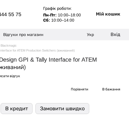
Графік роботи:
444 55 75
Мій кошик
Пн-Пт:
10:00–18:00
Сб:
10:00–14:00
Вхід
Відгуки про магазин
Укр
Blackmagic
Interface for ATEM Production Switchers (вживаний)
esign GPI & Tally Interface for ATEM
(вживаний)
сати відгук
Порівняти
В бажання
В кредит
Замовити швидко