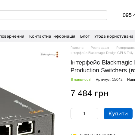
095 
 повернення
Контактна інформація
Блог
Угода користувача
Головна
Розпродаж
Розпродаж 
Інтерфейс Blackmagic Design GPI & Tally 
Інтерфейс Blackmagic D
Production Switchers 
В наявності
Артикул: 15042
Напи
7 484 грн
Купити
ОПЛАТА ЧАСТИНАМИ