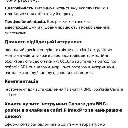
геометрії роз’єму.
Довговічність.
Витримує інтенсивну експлуатацію в
технічних зонах монтажу й сервісу.
Професійний підхід.
Вибір техніків теле- та
відеопродакшну, які щодня працюють з коаксіальними
системами.
Для кого підійде цей інструмент
Ідеальний для інженерів, технічних фахівців, студійних
монтажників, а також відеооператорів, які самостійно
обслуговують свою техніку. Особливо стане у пригоді при
роботі з SDI-сигналами, маршрутизаторами, матрицями,
панелями вводу/виводу в рекових рішеннях.
Комплектація
Інструмент для встановлення та зняття BNC-роз’ємів Canare
— 1 шт
Хочете купити інструмент Canare для BNC-
роз’ємів онлайн на сайті FilmexPro за найкращою
ціною?
Оформлюйте замовлення на сайті — ми гарантуємо