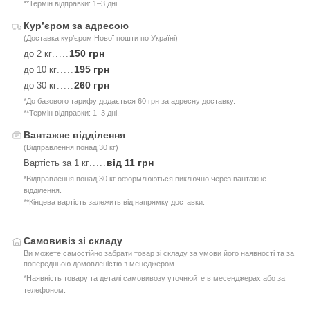
**Термін відправки: 1–3 дні.
Курʼєром за адресою
(Доставка курʼєром Нової пошти по Україні)
150 грн
до 2 кг
.....
195 грн
до 10 кг
.....
260 грн
до 30 кг
.....
*До базового тарифу додається 60 грн за адресну доставку.
**Термін відправки: 1–3 дні.
Вантажне відділення
(Відправлення понад 30 кг)
від 11 грн
Вартість за 1 кг
.....
*Відправлення понад 30 кг оформлюються виключно через вантажне
відділення.
**Кінцева вартість залежить від напрямку доставки.
Самовивіз зі складу
Ви можете самостійно забрати товар зі складу за умови його наявності та за
попередньою домовленістю з менеджером.
*Наявність товару та деталі самовивозу уточнюйте в месенджерах або за
телефоном.