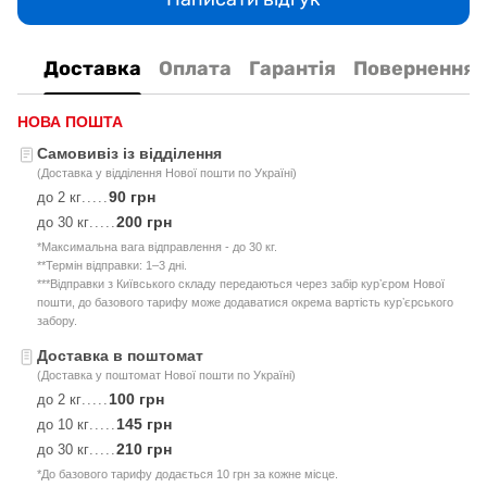
Доставка
Оплата
Гарантія
Повернення
НОВА ПОШТА
Самовивіз із відділення
(Доставка у відділення Нової пошти по Україні)
90 грн
до 2 кг
.....
200 грн
до 30 кг
.....
*Максимальна вага відправлення - до 30 кг.
**Термін відправки: 1–3 дні.
***Відправки з Київського складу передаються через забір курʼєром Нової
пошти, до базового тарифу може додаватися окрема вартість курʼєрського
забору.
Доставка в поштомат
(Доставка у поштомат Нової пошти по Україні)
100 грн
до 2 кг
.....
145 грн
до 10 кг
.....
210 грн
до 30 кг
.....
*До базового тарифу додається 10 грн за кожне місце.