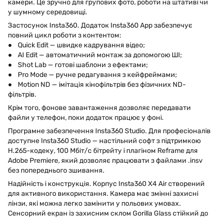
камери. Це зручно для групових фото, роботи на штативі чи
у шумному середовищі.
Застосунок Insta360. Додаток Insta360 App забезпечує
повний цикл роботи з контентом:
● Quick Edit — швидке кадрування відео;
● AI Edit — автоматичний монтаж за допомогою ШІ;
● Shot Lab — готові шаблони з ефектами;
● Pro Mode — ручне редагування з кейфреймами;
● Motion ND — імітація кінофільтрів без фізичних ND-
фільтрів.
Крім того, фонове завантаження дозволяє передавати
файли у телефон, поки додаток працює у фоні.
Програмне забезпечення Insta360 Studio. Для професіоналів
доступне Insta360 Studio — настільний софт з підтримкою
H.265-кодеку, 100 Мбіт/с бітрейту і плагіном Reframe для
Adobe Premiere, який дозволяє працювати з файлами .insv
без попереднього зшивання.
Надійність і конструкція. Корпус Insta360 X4 Air створений
для активного використання. Камера має змінні захисні
лінзи, які можна легко замінити у польових умовах.
Сенсорний екран із захисним склом Gorilla Glass стійкий до