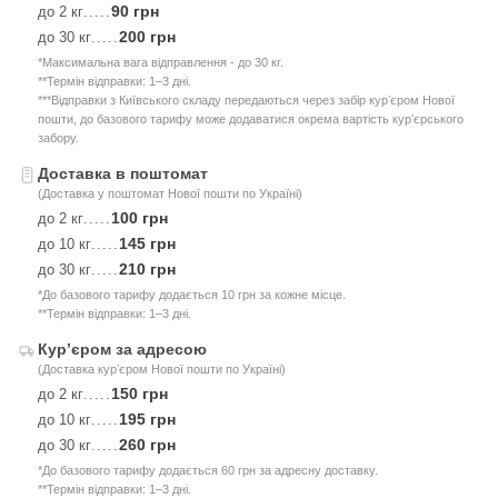
90 грн
до 2 кг
.....
200 грн
до 30 кг
.....
*Максимальна вага відправлення - до 30 кг.
**Термін відправки: 1–3 дні.
***Відправки з Київського складу передаються через забір курʼєром Нової
пошти, до базового тарифу може додаватися окрема вартість курʼєрського
забору.
Доставка в поштомат
(Доставка у поштомат Нової пошти по Україні)
100 грн
до 2 кг
.....
145 грн
до 10 кг
.....
210 грн
до 30 кг
.....
*До базового тарифу додається 10 грн за кожне місце.
**Термін відправки: 1–3 дні.
Курʼєром за адресою
(Доставка курʼєром Нової пошти по Україні)
150 грн
до 2 кг
.....
195 грн
до 10 кг
.....
260 грн
до 30 кг
.....
*До базового тарифу додається 60 грн за адресну доставку.
**Термін відправки: 1–3 дні.