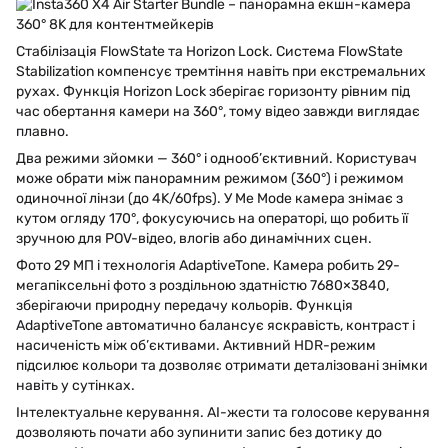
Стабілізація FlowState та Horizon Lock. Система FlowState
Stabilization компенсує тремтіння навіть при екстремальних
рухах. Функція Horizon Lock зберігає горизонту рівним під
час обертання камери на 360°, тому відео завжди виглядає
плавно.
Два режими зйомки — 360° і однооб’єктивний. Користувач
може обрати між панорамним режимом (360°) і режимом
одиночної лінзи (до 4K/60fps). У Me Mode камера знімає з
кутом огляду 170°, фокусуючись на операторі, що робить її
зручною для POV-відео, влогів або динамічних сцен.
Фото 29 МП і технологія AdaptiveTone. Камера робить 29-
мегапіксельні фото з роздільною здатністю 7680×3840,
зберігаючи природну передачу кольорів. Функція
AdaptiveTone автоматично балансує яскравість, контраст і
насиченість між об’єктивами. Активний HDR-режим
підсилює кольори та дозволяє отримати деталізовані знімки
навіть у сутінках.
Інтелектуальне керування. AI-жести та голосове керування
дозволяють почати або зупинити запис без дотику до