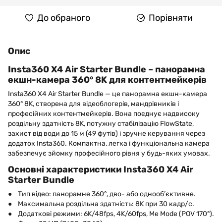
До обраного
Порівняти
Опис
Insta360 X4 Air Starter Bundle – панорамна
екшн-камера 360° 8K для контентмейкерів
Insta360 X4 Air Starter Bundle — це панорамна екшн-камера
360° 8K, створена для відеоблогерів, мандрівників і
професійних контентмейкерів. Вона поєднує надвисоку
роздільну здатність 8K, потужну стабілізацію FlowState,
захист від води до 15 м (49 футів) і зручне керування через
додаток Insta360. Компактна, легка і функціональна камера
забезпечує зйомку професійного рівня у будь-яких умовах.
Основні характеристики Insta360 X4 Air
Starter Bundle
● Тип відео: панорамне 360°, дво- або однооб’єктивне.
● Максимальна роздільна здатність: 8K при 30 кадр/с.
● Додаткові режими: 6K/48fps, 4K/60fps, Me Mode (POV 170°).