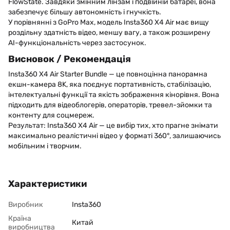
FlowState. Завдяки змінним лінзам і подвійній батареї, вона
забезпечує більшу автономність і гнучкість.
У порівнянні з GoPro Max, модель Insta360 X4 Air має вищу
роздільну здатність відео, меншу вагу, а також розширену
AI-функціональність через застосунок.
Висновок / Рекомендація
Insta360 X4 Air Starter Bundle — це повноцінна панорамна
екшн-камера 8K, яка поєднує портативність, стабілізацію,
інтелектуальні функції та якість зображення кінорівня. Вона
підходить для відеоблогерів, операторів, тревел-зйомки та
контенту для соцмереж.
Результат: Insta360 X4 Air — це вибір тих, хто прагне знімати
максимально реалістичні відео у форматі 360°, залишаючись
мобільним і творчим.
Характеристики
Виробник
Insta360
Країна
Китай
виробництва