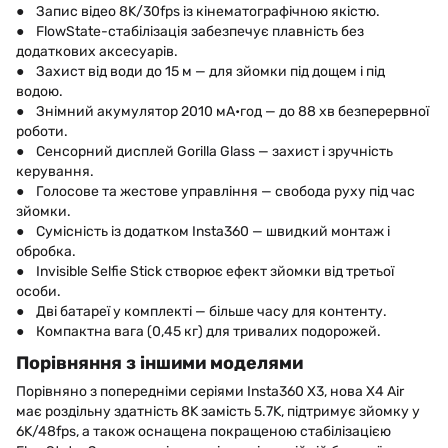
● Запис відео 8K/30fps із кінематографічною якістю.
● FlowState-стабілізація забезпечує плавність без
додаткових аксесуарів.
● Захист від води до 15 м — для зйомки під дощем і під
водою.
● Знімний акумулятор 2010 мА•год — до 88 хв безперервної
роботи.
● Сенсорний дисплей Gorilla Glass — захист і зручність
керування.
● Голосове та жестове управління — свобода руху під час
зйомки.
● Сумісність із додатком Insta360 — швидкий монтаж і
обробка.
● Invisible Selfie Stick створює ефект зйомки від третьої
особи.
● Дві батареї у комплекті — більше часу для контенту.
● Компактна вага (0,45 кг) для тривалих подорожей.
Порівняння з іншими моделями
Порівняно з попередніми серіями Insta360 X3, нова X4 Air
має роздільну здатність 8K замість 5.7K, підтримує зйомку у
6K/48fps, а також оснащена покращеною стабілізацією