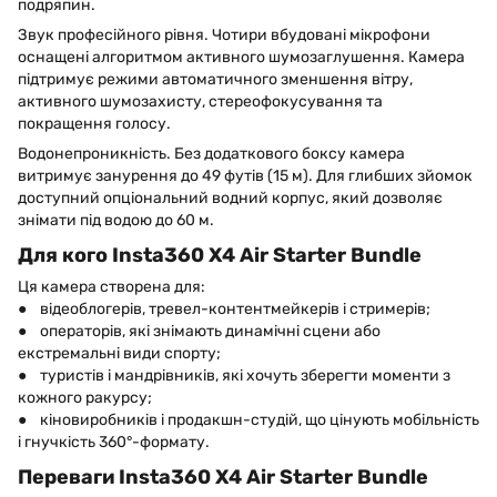
подряпин.
Звук професійного рівня. Чотири вбудовані мікрофони
оснащені алгоритмом активного шумозаглушення. Камера
підтримує режими автоматичного зменшення вітру,
активного шумозахисту, стереофокусування та
покращення голосу.
Водонепроникність. Без додаткового боксу камера
витримує занурення до 49 футів (15 м). Для глибших зйомок
доступний опціональний водний корпус, який дозволяє
знімати під водою до 60 м.
Для кого Insta360 X4 Air Starter Bundle
Ця камера створена для:
● відеоблогерів, тревел-контентмейкерів і стримерів;
● операторів, які знімають динамічні сцени або
екстремальні види спорту;
● туристів і мандрівників, які хочуть зберегти моменти з
кожного ракурсу;
● кіновиробників і продакшн-студій, що цінують мобільність
і гнучкість 360°-формату.
Переваги Insta360 X4 Air Starter Bundle