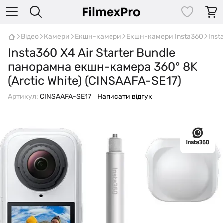
Відео
Камери
Екшн-камери
Екшн-камери Insta360
Inst
Insta360 X4 Air Starter Bundle
панорамна екшн-камера 360° 8K
(Arctic White) (CINSAAFA-SE17)
Артикул:
CINSAAFA-SE17
Написати відгук