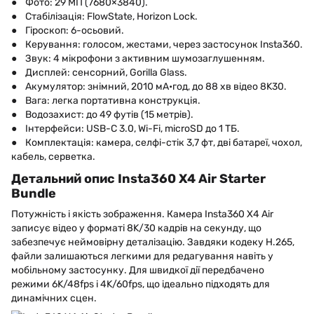
● Фото: 29 МП (7680×3840).
● Стабілізація: FlowState, Horizon Lock.
● Гіроскоп: 6-осьовий.
● Керування: голосом, жестами, через застосунок Insta360.
● Звук: 4 мікрофони з активним шумозаглушенням.
● Дисплей: сенсорний, Gorilla Glass.
● Акумулятор: знімний, 2010 мА•год, до 88 хв відео 8K30.
● Вага: легка портативна конструкція.
● Водозахист: до 49 футів (15 метрів).
● Інтерфейси: USB-C 3.0, Wi-Fi, microSD до 1 ТБ.
● Комплектація: камера, селфі-стік 3,7 фт, дві батареї, чохол,
кабель, серветка.
Детальний опис Insta360 X4 Air Starter
Bundle
Потужність і якість зображення. Камера Insta360 X4 Air
записує відео у форматі 8K/30 кадрів на секунду, що
забезпечує неймовірну деталізацію. Завдяки кодеку H.265,
файли залишаються легкими для редагування навіть у
мобільному застосунку. Для швидкої дії передбачено
режими 6K/48fps і 4K/60fps, що ідеально підходять для
динамічних сцен.