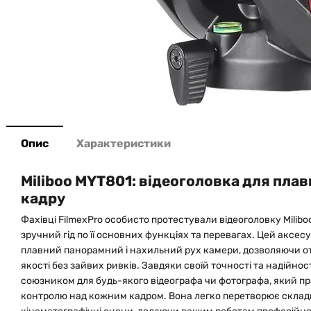
Опис
Характеристики
Miliboo MYT801: відеоголовка для плав
кадру
Фахівці FilmexPro особисто протестували відеоголовку Milibo
зручний гід по її основних функціях та перевагах. Цей аксе
плавний панорамний і нахильний рух камери, дозволяючи о
якості без зайвих ривків. Завдяки своїй точності та надійнос
союзником для будь-якого відеографа чи фотографа, який праг
контролю над кожним кадром. Вона легко перетворює складн