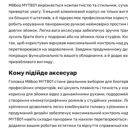
Miliboo MYT801 вирізняється компактністю та стильним, суч
привертає увагу. Її міцний алюмінієвий корпус не тільки виг
на більшості штативів, а й підкреслює професіоналізм корис
робить керування панорамною ручкою неймовірно простим і 
довгих зйомок. Легка вага аксесуара забезпечує зручне тра
зусиль брати його у подорожі або на зйомки поза студією. 
так, щоб користувач відчував максимальний контроль над р
перетворювався на задоволення. Завдяки продуманному ди
покращує функціональність вашого обладнання, а й додає ваш
привабливого вигляду.
Кому підійде аксесуар
Головка Miliboo MYT801 стане ідеальним вибором для блогерів,
професійних операторів, які цінують плавність і точність у к
корисна для зйомки відео з динамічними рухами, подорожей,
створення кінематографічних роликів у студійних умовах. Ле
кріплення дозволяють легко комбінувати головку з різними 
продуманий дизайн забезпечує максимальний контроль над 
MYT801 навіть складні панорами та нахили перетворюються н
додаючи вашим роботам естетики та відчуття справжньої кін