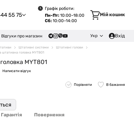
Графік роботи:
444 55 75
Мій кошик
Пн-Пт:
10:00–18:00
Сб:
10:00–14:00
Вхід
Укр
Відгуки про магазин
Штативи
Штативні системи
Штативні голови
на штативна головка MYT801
 головка MYT801
Написати відгук
Порівняти
В бажання
иться
Гарантія
Повернення