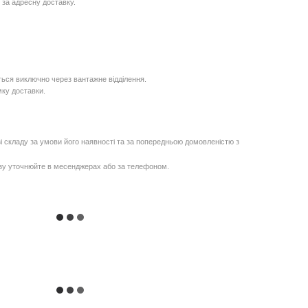
 за адресну доставку.
ься виключно через вантажне відділення.
мку доставки.
і складу за умови його наявності та за попередньою домовленістю з
озу уточнюйте в месенджерах або за телефоном.