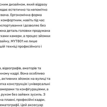
асним дизайном, який відразу
лядає естетично та непомітно
тувача. Ергономічна форма
комфортним, навіть під час
нспортування і дозволяє без
Кожна деталь головки продумана
ухами камери, а процес зйомки
зайну, MYT801 не лише
ій техніці професійного і
 відеографів, аматорів та
ожному кадрі. Вона особливо
 активних зйомок на вулиці та
гка конструкція і універсальні
камерами та конфігураціями, а
рухом без зайвих зусиль. З
а плавні, професійні кадри,
ематографії. Цей аксесуар