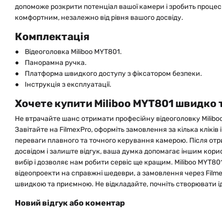
допоможе розкрити потенціал вашої камери і зробить процес
комфортним, незалежно від рівня вашого досвіду.
Комплектація
● Відеоголовка Miliboo MYT801.
● Панорамна ручка.
● Платформа швидкого доступу з фіксатором безпеки.
● Інструкція з експлуатації.
Хочете купити Miliboo MYT801 швидко 
Не втрачайте шанс отримати професійну відеоголовку Miliboo
Завітайте на FilmexPro, оформіть замовлення за кілька кліків
переваги плавного та точного керування камерою. Після отр
досвідом і залиште відгук, ваша думка допомагає іншим ко
вибір і дозволяє нам робити сервіс ще кращим. Miliboo MYT80
відеопроекти на справжні шедеври, а замовлення через Film
швидкою та приємною. Не відкладайте, почніть створювати ід
Новий відгук або коментар