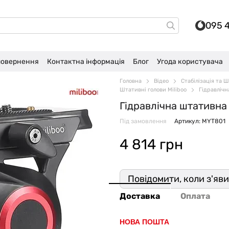
095 
 повернення
Контактна інформація
Блог
Угода користувача
Головна
Відео
Стабілізація та 
Штативні голови Miliboo
Гідравліч
Гідравлічна штативна
Під замовлення
Артикул: MYT801
4 814 грн
Повідомити, коли з'яв
Доставка
Оплата
НОВА ПОШТА