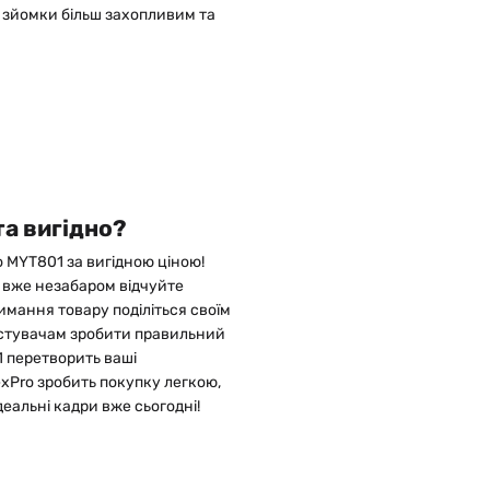
 зйомки більш захопливим та
та вигідно?
 MYT801 за вигідною ціною!
 і вже незабаром відчуйте
имання товару поділіться своїм
ристувачам зробити правильний
1 перетворить ваші
exPro зробить покупку легкою,
еальні кадри вже сьогодні!