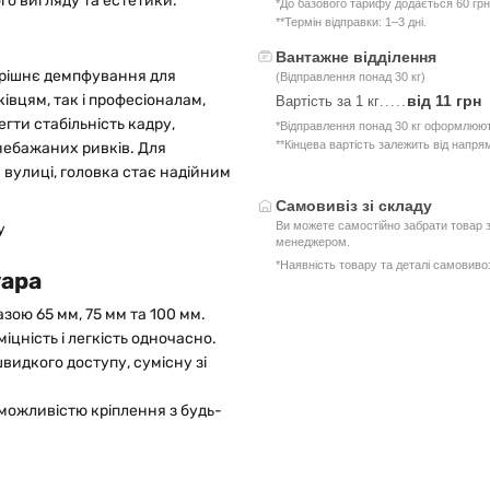
го вигляду та естетики.
*До базового тарифу додається 60 грн
**Термін відправки: 1–3 дні.
Вантажне відділення
трішнє демпфування для
(Відправлення понад 30 кг)
ківцям, так і професіоналам,
від 11 грн
Вартість за 1 кг
.....
гти стабільність кадру,
*Відправлення понад 30 кг оформлюют
**Кінцева вартість залежить від напря
небажаних ривків. Для
на вулиці, головка стає надійним
Самовивіз зі складу
Ви можете самостійно забрати товар з
менеджером.
*Наявність товару та деталі самовив
уара
зою 65 мм, 75 мм та 100 мм.
цність і легкість одночасно.
идкого доступу, сумісну зі
 можливістю кріплення з будь-