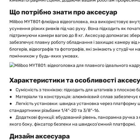
кінематографічні сцени, додаючи вашим роботам професійно
Що потрібно знати про аксесуар
Miliboo MYT801 флюїдна відеоголовка, яка використовує вну
усунення різких ривків під час руху. Вона підходить як почат
підтримуючи камери вагою до 8 кг. Аксесуар допомагає збере
забезпечує плавну роботу обладнання і захищає камеру від 
блогерів, відеографів та фотографів, які знімають у студії чи 
помічником у будь-яких умовах.
Характеристики та особливості аксес
● Сумісність з технікою: підходить для штативів з плоскою ба
● Матеріали та конструкція: алюмінієвий сплав забезпечує мі
● Легкість установки: швидка установка через платформу шв
стандартними різьбами 1/4″-20 та 3/8″-16.
● Додаткові функції: вбудований рівень, панорамна ручка з
якого боку, фіксатор безпеки на швидкоз'ємний платформі.
Дизайн аксесуара