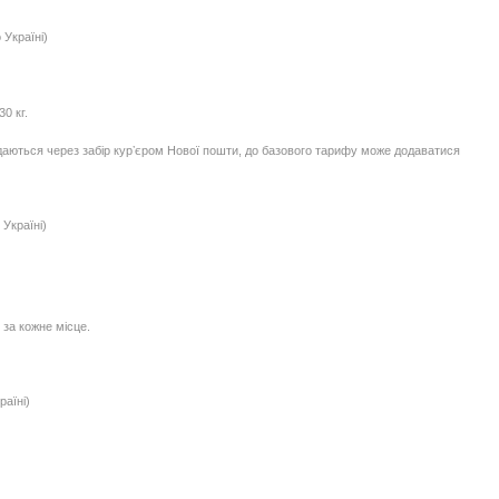
 Україні)
0 кг.
едаються через забір курʼєром Нової пошти, до базового тарифу може додаватися
Україні)
 за кожне місце.
раїні)