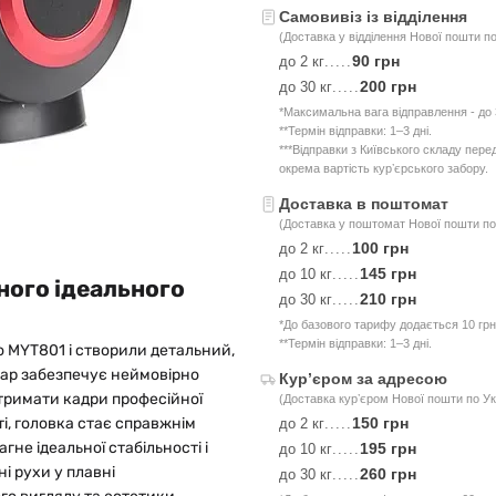
Самовивіз із відділення
(Доставка у відділення Нової пошти по
90 грн
до 2 кг
.....
200 грн
до 30 кг
.....
*Максимальна вага відправлення - до 3
**Термін відправки: 1–3 дні.
***Відправки з Київського складу пер
окрема вартість курʼєрського забору.
Доставка в поштомат
(Доставка у поштомат Нової пошти по 
100 грн
до 2 кг
.....
145 грн
до 10 кг
.....
ного ідеального
210 грн
до 30 кг
.....
*До базового тарифу додається 10 грн
**Термін відправки: 1–3 дні.
o MYT801 і створили детальний,
суар забезпечує неймовірно
Курʼєром за адресою
тримати кадри професійної
(Доставка курʼєром Нової пошти по Ук
ті, головка стає справжнім
150 грн
до 2 кг
.....
не ідеальної стабільності і
195 грн
до 10 кг
.....
і рухи у плавні
260 грн
до 30 кг
.....