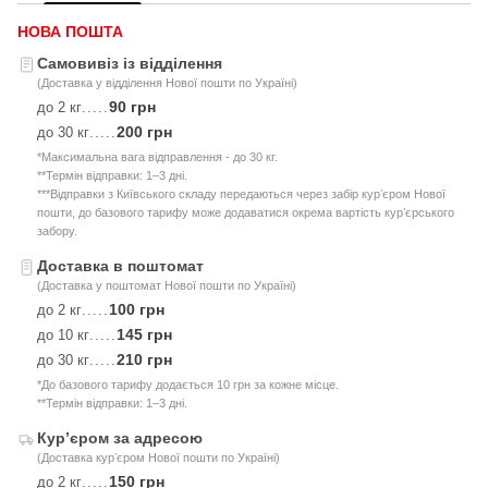
НОВА ПОШТА
Самовивіз із відділення
(Доставка у відділення Нової пошти по Україні)
90 грн
до 2 кг
.....
200 грн
до 30 кг
.....
*Максимальна вага відправлення - до 30 кг.
**Термін відправки: 1–3 дні.
***Відправки з Київського складу передаються через забір курʼєром Нової
пошти, до базового тарифу може додаватися окрема вартість курʼєрського
забору.
Доставка в поштомат
(Доставка у поштомат Нової пошти по Україні)
100 грн
до 2 кг
.....
145 грн
до 10 кг
.....
210 грн
до 30 кг
.....
*До базового тарифу додається 10 грн за кожне місце.
**Термін відправки: 1–3 дні.
Курʼєром за адресою
(Доставка курʼєром Нової пошти по Україні)
150 грн
до 2 кг
.....