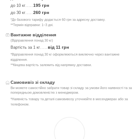
195 грн
до 10 кг
.....
260 грн
до 30 кг
.....
*До базового тарифу додається 60 грн за адресну доставку.
**Термін відправки: 1–3 дні.
Вантажне відділення
(Відправлення понад 30 кг)
від 11 грн
Вартість за 1 кг
.....
*Відправлення понад 30 кг оформлюються виключно через вантажне
відділення.
**Кінцева вартість залежить від напрямку доставки.
Самовивіз зі складу
Ви можете самостійно забрати товар зі складу за умови його наявності та за
попередньою домовленістю з менеджером.
*Наявність товару та деталі самовивозу уточнюйте в месенджерах або за
телефоном.