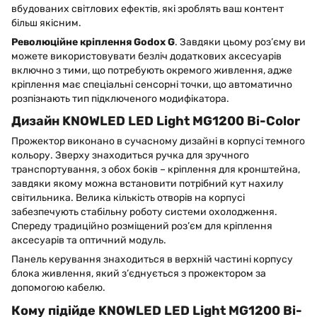
вбудованих світлових ефектів, які зроблять ваш контент
більш якісним.
Революційне кріплення
Godox
G
. Завдяки цьому роз’єму ви
можете використовувати безліч додаткових аксесуарів
включно з тими, що потребують окремого живлення, адже
кріплення має спеціальні сенсорні точки, що автоматично
розпізнають тип підключеного модифікатора.
Дизайн KNOWLED LED Light MG1200 Bi-Color
Прожектор виконано в сучасному дизайні в корпусі темного
кольору. Зверху знаходиться ручка для зручного
транспортування, з обох боків – кріплення для кронштейна,
завдяки якому можна встановити потрібний кут нахилу
світильника. Велика кількість отворів на корпусі
забезпечують стабільну роботу системи охолодження.
Спереду традиційно розміщений роз’єм для кріплення
аксесуарів та оптичний модуль.
Панель керування знаходиться в верхній частині корпусу
блока живлення, який з’єднується з прожектором за
допомогою кабелю.
Кому підійде KNOWLED LED Light MG1200 Bi-