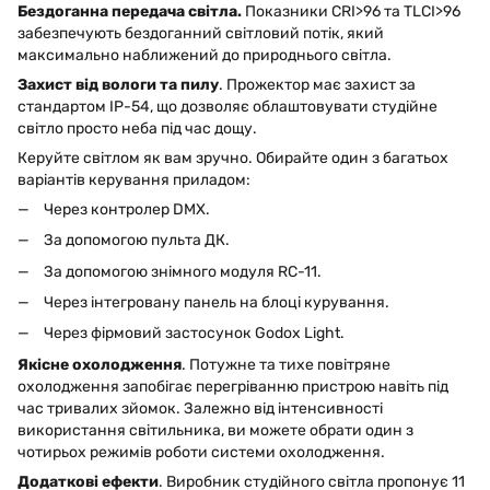
Бездоганна передача світла.
Показники CRI>96 та TLCI>96
забезпечують бездоганний світловий потік, який
максимально наближений до природнього світла.
Захист від вологи та пилу
. Прожектор має захист за
стандартом IP-54, що дозволяє облаштовувати студійне
світло просто неба під час дощу.
Керуйте світлом як вам зручно. Обирайте один з багатьох
варіантів керування приладом:
Через контролер DMX.
За допомогою пульта ДК.
За допомогою знімного модуля RC-11.
Через інтегровану панель на блоці курування.
Через фірмовий застосунок Godox Light.
Якісне охолодження
. Потужне та тихе повітряне
охолодження запобігає перегріванню пристрою навіть під
час тривалих зйомок. Залежно від інтенсивності
використання світильника, ви можете обрати один з
чотирьох режимів роботи системи охолодження.
Додаткові ефекти
. Виробник студійного світла пропонує 11