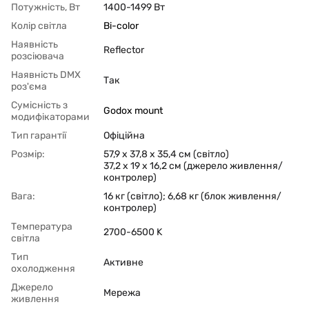
Потужність, Вт
1400-1499 Вт
Колір світла
Bi-color
Наявність
Reflector
розсіювача
Наявність DMX
Так
роз'єма
Сумісність з
Godox mount
модифікаторами
Тип гарантії
Офіційна
Розмір:
57,9 x 37,8 x 35,4 см (світло)
37,2 x 19 x 16,2 см (джерело живлення/
контролер)
Вага:
16 кг (світло); 6,68 кг (блок живлення/
контролер)
Температура
2700-6500 K
світла
Тип
Активне
охолодження
Джерело
Мережа
живлення