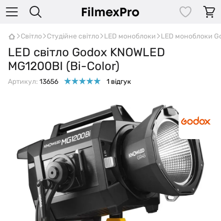
Світло
Студійне світло
LED моноблоки
LED моноблоки G
LED світло Godox KNOWLED
MG1200BI (Bi-Color)
Артикул:
13656
1 відгук