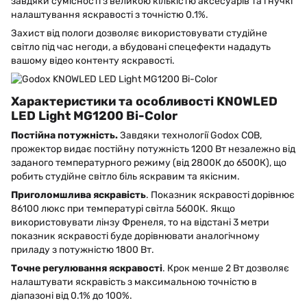
завдяки сумісності з великою кількістю аксесуарів та гнучкі
налаштування яскравості з точністю 0.1%.
Захист від пологи дозволяє використовувати студійне
світло під час негоди, а вбудовані спецефекти нададуть
вашому відео контенту яскравості.
Характеристики та особливості KNOWLED
LED Light MG1200 Bi-Color
Постійна потужність.
Завдяки технології Godox COB,
прожектор видає постійну потужність 1200 Вт незалежно від
заданого температурного режиму (від 2800К до 6500К), що
робить студійне світло біль яскравим та якісним.
Приголомшлива яскравість
. Показник яскравості дорівнює
86100 люкс при температурі світла 5600К. Якщо
використовувати лінзу Френеля, то на відстані 3 метри
показник яскравості буде дорівнювати аналогічному
приладу з потужністю 1800 Вт.
Точне регулювання яскравості
. Крок менше 2 Вт дозволяє
налаштувати яскравість з максимальною точністю в
діапазоні від 0.1% до 100%.