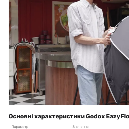
Основні характеристики Godox EazyFlo
Параметр
Значення