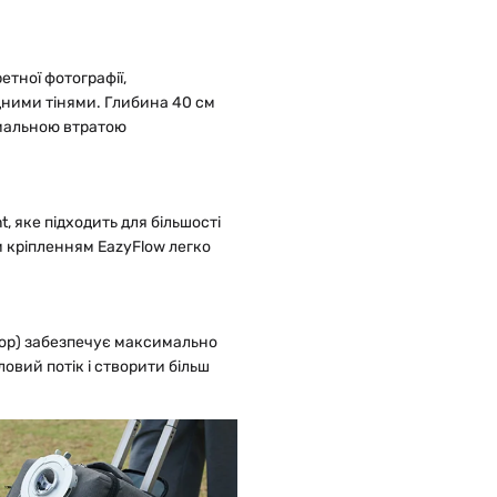
етної фотографії,
дними тінями. Глибина 40 см
імальною втратою
, яке підходить для більшості
м кріпленням EazyFlow легко
зор) забезпечує максимально
ловий потік і створити більш