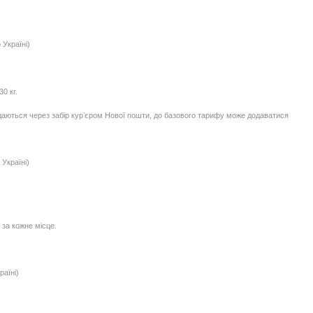
 Україні)
0 кг.
едаються через забір курʼєром Нової пошти, до базового тарифу може додаватися
Україні)
 за кожне місце.
раїні)