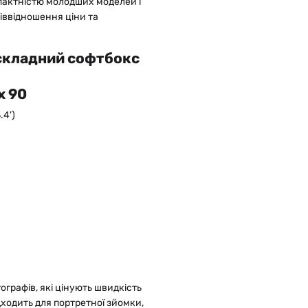
пактністю молодших моделей і
іввідношення ціни та
x 90
.4')
ографів, які цінують швидкість
дходить для портретної зйомки,