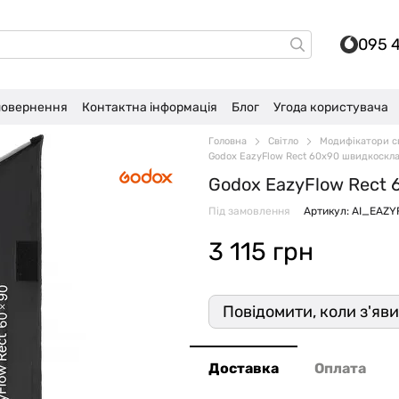
095 
 повернення
Контактна інформація
Блог
Угода користувача
Головна
Світло
Модифікатори с
Godox EazyFlow Rect 60x90 швидкоскл
Godox EazyFlow Rect
Під замовлення
Артикул: AI_EAZ
3 115 грн
Повідомити, коли з'яв
Доставка
Оплата