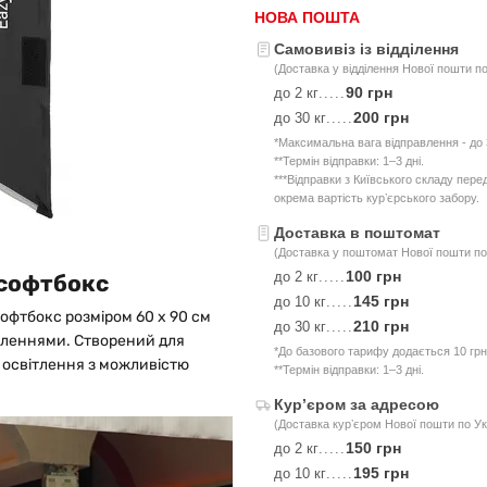
НОВА ПОШТА
Самовивіз із відділення
(Доставка у відділення Нової пошти по
90 грн
до 2 кг
.....
200 грн
до 30 кг
.....
*Максимальна вага відправлення - до 3
**Термін відправки: 1–3 дні.
***Відправки з Київського складу пер
окрема вартість курʼєрського забору.
Доставка в поштомат
(Доставка у поштомат Нової пошти по 
100 грн
до 2 кг
.....
 софтбокс
145 грн
до 10 кг
.....
офтбокс розміром 60 x 90 см
210 грн
до 30 кг
.....
іпленнями. Створений для
*До базового тарифу додається 10 грн
о освітлення з можливістю
**Термін відправки: 1–3 дні.
Курʼєром за адресою
(Доставка курʼєром Нової пошти по Ук
150 грн
до 2 кг
.....
195 грн
до 10 кг
.....