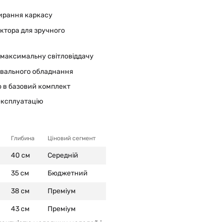
бирання каркасу
ктора для зручного
 максимальну світловіддачу
ювального обладнання
о в базовий комплект
експлуатацію
Глибина
Ціновий сегмент
40 см
Середній
35 см
Бюджетний
38 см
Преміум
43 см
Преміум