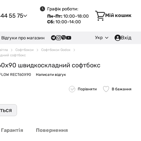
Графік роботи:
444 55 75
Мій кошик
Пн-Пт:
10:00–18:00
Сб:
10:00–14:00
Вхід
Укр
Відгуки про магазин
вітла
Софтбокси
Софтбокси Godox
адний софтбокс
 60x90 швидкоскладний софтбокс
YFLOW RECT60X90
Написати відгук
Порівняти
В бажання
иться
Гарантія
Повернення