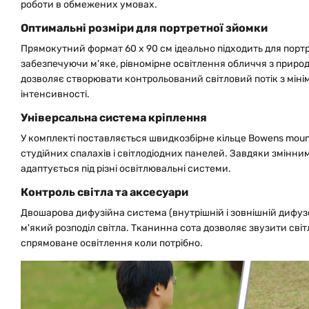
роботи в обмежених умовах.
Оптимальні розміри для портретної зйомки
Прямокутний формат 60 x 90 см ідеально підходить для портр
забезпечуючи м'яке, рівномірне освітлення обличчя з приро
дозволяє створювати контрольований світловий потік з мін
інтенсивності.
Універсальна система кріплення
У комплекті поставляється швидкозбірне кільце Bowens mount
студійних спалахів і світлодіодних панелей. Завдяки змінни
адаптується під різні освітлювальні системи.
Контроль світла та аксесуари
Двошарова дифузійна система (внутрішній і зовнішній дифу
м'який розподіл світла. Тканинна сота дозволяє звузити світ
спрямоване освітлення коли потрібно.