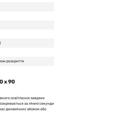
)
мом розкриття
0 x 90
ивного освітлення завдяки
озкривається за лічені секунди
 час динамічних зйомок або