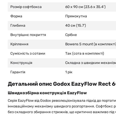
Розмір софтбокса
60 x 90 см (23.6 x 35.4')
Форма
Прямокутна
Глибина
40 см (15.7')
Внутрішнє покриття
Срібне
Кріплення
Bowens S mount (в комплекті
Сумісність з сотами
Так (сота в комплекті)
Конструкція
Складна з швидким механіз
Гарантія
1 рік
Детальний опис Godox EazyFlow Rect 6
Швидкозбірна конструкція EazyFlow
Серія EazyFlow від Godox революціонізувала підхід до портат
інноваційному механізму швидкого розгортання. Софтбокс р
без складного збирання стрижнів, що критично важливо під