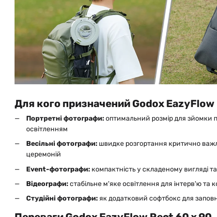
Для кого призначений Godox EazyFlow 
Портретні фотографи:
оптимальний розмір для зйомки п
освітленням
Весільні фотографи:
швидке розгортання критично важли
церемоній
Event-фотографи:
компактність у складеному вигляді т
Відеографи:
стабільне м'яке освітлення для інтерв'ю та 
Студійні фотографи:
як додатковий софтбокс для запов
Переваги Godox EazyFlow Rect 60 x 90