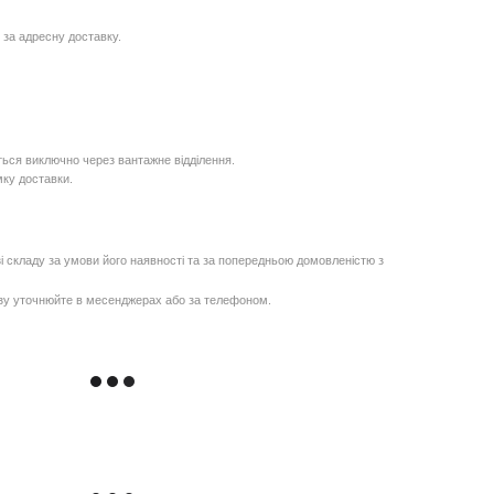
 за адресну доставку.
ься виключно через вантажне відділення.
мку доставки.
і складу за умови його наявності та за попередньою домовленістю з
озу уточнюйте в месенджерах або за телефоном.