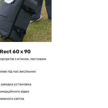
Rect 60 x 90
ортретів з м'яким, лестивим
ве під час весільних
а швидка установка
комерційного відео
нюючого світла