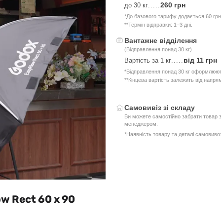
260 грн
до 30 кг
.....
*До базового тарифу додається 60 грн
**Термін відправки: 1–3 дні.
Вантажне відділення
(Відправлення понад 30 кг)
від 11 грн
Вартість за 1 кг
.....
*Відправлення понад 30 кг оформлюют
**Кінцева вартість залежить від напря
Самовивіз зі складу
Ви можете самостійно забрати товар з
менеджером.
*Наявність товару та деталі самовив
w Rect 60 x 90