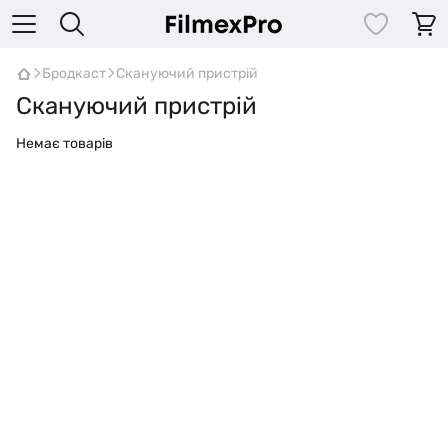
Бродкаст
Cкануючий пристрій
Cкануючий пристрій
Немає товарів