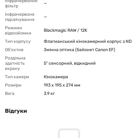
Інфрачервоний
—
фільтр
Інфрачервоне
—
підсвічування
Режими
Blackmagic RAW / 12K
відеозйомки
Тип корпусу
Флагманський кінокамерний корпус з ND
Об'єктив
Змінна оптика (байонет Canon EF)
Роздільна
здатність
5" сенсорний, відкидний
екрану
Тип камери
Кінокамера
Розміри
193 x 195 x 274 мм
Вага
3.9 кг
Відгуки