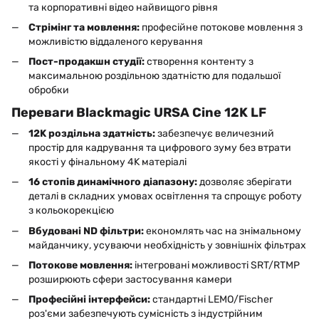
та корпоративні відео найвищого рівня
Стрімінг та мовлення:
професійне потокове мовлення з
можливістю віддаленого керування
Пост-продакшн студії:
створення контенту з
максимальною роздільною здатністю для подальшої
обробки
Переваги Blackmagic URSA Cine 12K LF
12K роздільна здатність:
забезпечує величезний
простір для кадрування та цифрового зуму без втрати
якості у фінальному 4K матеріалі
16 стопів динамічного діапазону:
дозволяє зберігати
деталі в складних умовах освітлення та спрощує роботу
з кольокорекцією
Вбудовані ND фільтри:
економлять час на знімальному
майданчику, усуваючи необхідність у зовнішніх фільтрах
Потокове мовлення:
інтегровані можливості SRT/RTMP
розширюють сфери застосування камери
Професійні інтерфейси:
стандартні LEMO/Fischer
роз'єми забезпечують сумісність з індустрійним