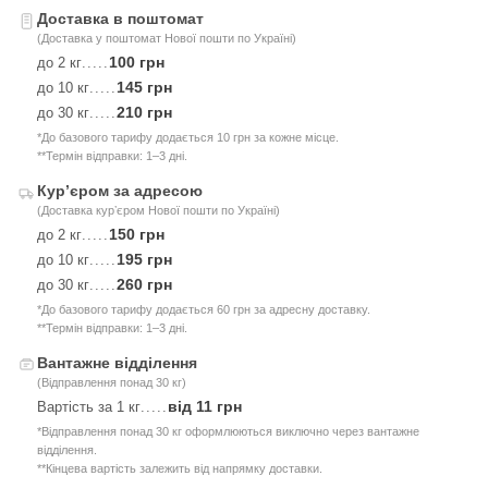
Доставка в поштомат
(Доставка у поштомат Нової пошти по Україні)
100 грн
до 2 кг
.....
145 грн
до 10 кг
.....
210 грн
до 30 кг
.....
*До базового тарифу додається 10 грн за кожне місце.
**Термін відправки: 1–3 дні.
Курʼєром за адресою
(Доставка курʼєром Нової пошти по Україні)
150 грн
до 2 кг
.....
195 грн
до 10 кг
.....
260 грн
до 30 кг
.....
*До базового тарифу додається 60 грн за адресну доставку.
**Термін відправки: 1–3 дні.
Вантажне відділення
(Відправлення понад 30 кг)
від 11 грн
Вартість за 1 кг
.....
*Відправлення понад 30 кг оформлюються виключно через вантажне
відділення.
**Кінцева вартість залежить від напрямку доставки.