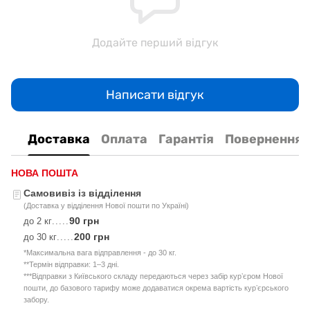
Додайте перший відгук
Написати відгук
Доставка
Оплата
Гарантія
Повернення
НОВА ПОШТА
Самовивіз із відділення
(Доставка у відділення Нової пошти по Україні)
90 грн
до 2 кг
.....
200 грн
до 30 кг
.....
*Максимальна вага відправлення - до 30 кг.
**Термін відправки: 1–3 дні.
***Відправки з Київського складу передаються через забір курʼєром Нової
пошти, до базового тарифу може додаватися окрема вартість курʼєрського
забору.