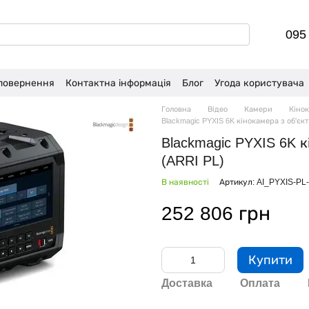
095
 повернення
Контактна інформація
Блог
Угода користувача
Головна
Відео
Камери
Кіно
Blackmagic PYXIS 6K кінокамера з об'єкт
Blackmagic PYXIS 6K к
(ARRI PL)
В наявності
Артикул: AI_PYXIS-PL
252 806 грн
Купити
Доставка
Оплата