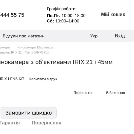
Графік роботи:
 444 55 75
Мій кошик
Пн-Пт:
10:00–18:00
Сб:
10:00–14:00
Вхід
Відгуки про магазин
Укр
камери
Кінокамери Blackmagic
ивами IRIX 21 і 45мм (ARRI PL)
інокамера з об'єктивами IRIX 21 і 45мм
-IRIX-LENS-KIT
Написати відгук
Порівняти
В бажання
Замовити швидко
Гарантія
Повернення