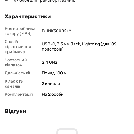
1х чохол для транспортування.
Характеристики
Код виробника
BLINK500B2+*
товару (MPN)
Спосіб
USB-C
,
3.5 мм Jack
,
Lightning (для iOS
підключення
пристроїв)
приймача
Частотний
2.4 GHz
діапазон
Дальність дії
Понад 100 м
Кількість
2 канали
каналів
Комплектація
На 2 особи
Відгуки