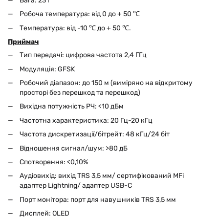
Вага: 23 г
Робоча температура: від 0 до + 50 ℃
Температура: від -10 ℃ до + 50 ℃.
Приймач
Тип передачі: цифрова частота 2,4 ГГц
Модуляція: GFSK
Робочий діапазон: до 150 м (виміряно на відкритому
просторі без перешкод та перешкод)
Вихідна потужність РЧ: <10 дБм
Частотна характеристика: 20 Гц-20 кГц
Частота дискретизації/бітрейт: 48 кГц/24 біт
Відношення сигнал/шум: >80 дБ
Спотворення: <0,10%
Аудіовихід: вихід TRS 3,5 мм/ сертифікований MFi
адаптер Lightning/ адаптер USB-C
Порт монітора: порт для навушників TRS 3,5 мм
Дисплей: OLED