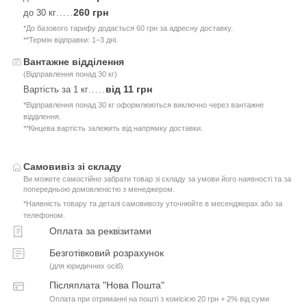
260 грн
до 30 кг
.....
*До базового тарифу додається 60 грн за адресну доставку.
**Термін відправки: 1–3 дні.
Вантажне відділення
(Відправлення понад 30 кг)
від 11 грн
Вартість за 1 кг
.....
*Відправлення понад 30 кг оформлюються виключно через вантажне
відділення.
**Кінцева вартість залежить від напрямку доставки.
Самовивіз зі складу
Ви можете самостійно забрати товар зі складу за умови його наявності та за
попередньою домовленістю з менеджером.
*Наявність товару та деталі самовивозу уточнюйте в месенджерах або за
телефоном.
Оплата за реквізитами
Безготівковий розрахунок
(для юридичних осіб)
Післяплата "Нова Пошта"
Оплата при отриманні на пошті з комісією 20 грн + 2% від суми