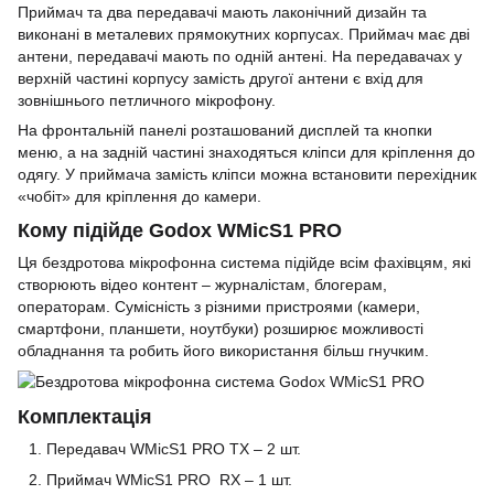
Приймач та два передавачі мають лаконічний дизайн та
виконані в металевих прямокутних корпусах. Приймач має дві
антени, передавачі мають по одній антені. На передавачах у
верхній частині корпусу замість другої антени є вхід для
зовнішнього петличного мікрофону.
На фронтальній панелі розташований дисплей та кнопки
меню, а на задній частині знаходяться кліпси для кріплення до
одягу. У приймача замість кліпси можна встановити перехідник
«чобіт» для кріплення до камери.
Кому підійде
Godox WMicS1
PRO
Ця бездротова мікрофонна система підійде всім фахівцям, які
створюють відео контент – журналістам, блогерам,
операторам. Сумісність з різними пристроями (камери,
смартфони, планшети, ноутбуки) розширює можливості
обладнання та робить його використання більш гнучким.
Комплектація
Передавач
WMicS1
PRO
TX
– 2 шт.
Приймач
WMicS1
PRO RX
– 1 шт.