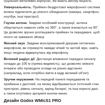
суцільних металевих корпусах, які мають високу міцність.
Універсальність.
Приймач бездротової мікрофонної системи
можна підключити до різного обладнання (камера, смартфон,
ноутбук, інші пристрої).
Гнучка антена
. Завдяки особливій конструкції, антена
обертається навколо себе на 360˚, а також згинається на 90˚.
Це дозволяє зручно розташувати приймач та передавачі, щоб
нічого не заважало зйомці.
Якісний звук
. Завдяки всеспрямованій діаграмі петличних
мікрофонів, ви отримуєте завжди чіткий та чистий звук, навіть
якщо людина відвернулась від мікрофону.
Великий радіус дії
. Дистанція впевненої передачі сигналу
складає до 100 м (пряма видимість), що дозволяє знімати
інтерв’ю або проводити огляди на різних відстанях
(наприклад, коли потрібно взяти в кадр великий об’єкт).
Зручне керування
. На передній панелі передавачів та
приймача є дисплей, на якому відображається поточний стан
пристрою, рівень сигналу, заряд батареї, та інші корисні дані,
а також інтуїтивно зрозумілі кнопки меню.
Дизайн
Godox
WMicS
1
PRO