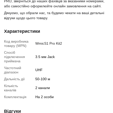
PRO
, зверніться до наших фахівців за вказаними номерами,
або самостійно оформлюйте онлайн замовлення на сайті.
Дякуємо, що обрали нас, та будемо чекати на ваші детальні
відгуки щодо цього товару.
Характеристики
Код виробника
WmicS1 Pro Kit2
товару (MPN)
Спосіб
підключення
3.5 мм Jack
приймача
Частотний
UHF
діапазон
Дальність дії
50-100 м
Кількість
2 канали
каналів
Комплектація
На 2 особи
Відгуки