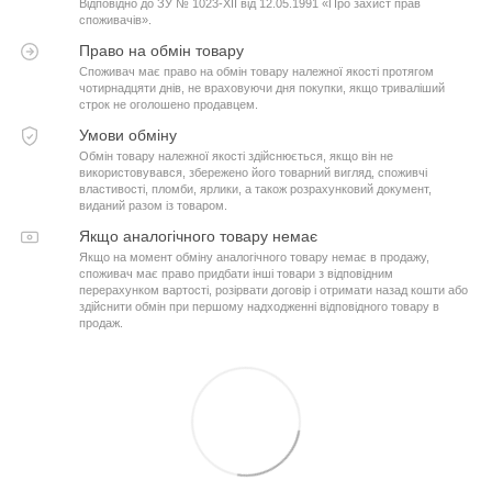
Відповідно до ЗУ № 1023-XII від 12.05.1991 «Про захист прав
споживачів».
Право на обмін товару
Споживач має право на обмін товару належної якості протягом
чотирнадцяти днів, не враховуючи дня покупки, якщо триваліший
строк не оголошено продавцем.
Умови обміну
Обмін товару належної якості здійснюється, якщо він не
використовувався, збережено його товарний вигляд, споживчі
властивості, пломби, ярлики, а також розрахунковий документ,
виданий разом із товаром.
Якщо аналогічного товару немає
Якщо на момент обміну аналогічного товару немає в продажу,
споживач має право придбати інші товари з відповідним
перерахунком вартості, розірвати договір і отримати назад кошти або
здійснити обмін при першому надходженні відповідного товару в
продаж.