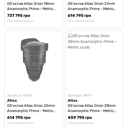
Об'єктив Atlas Orion 18mm
Об'єктив Atlas Orion 21mm
Anamorphic Prime - Metric
Anamorphic Prime - Metric
scale
scale
737 795 грн
614 795 грн
Під замовлення
Під замовлення
Артикул: 14010
Артикул: 14011
Atlas
Atlas
Об'єктив Atlas Orion 25mm
Об'єктив Atlas Orion 28mm
Anamorphic Prime - Metric
Anamorphic Prime - Metric
scale
scale
614 795 грн
409 795 грн
Під замовлення
Під замовлення