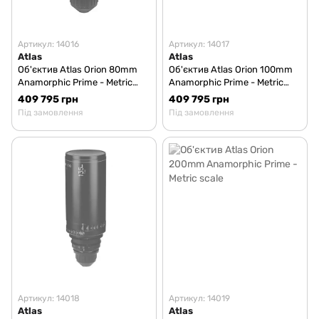
Артикул: 14016
Артикул: 14017
Atlas
Atlas
Об'єктив Atlas Orion 80mm
Об'єктив Atlas Orion 100mm
Anamorphic Prime - Metric
Anamorphic Prime - Metric
scale
scale
409 795 грн
409 795 грн
Під замовлення
Під замовлення
Артикул: 14018
Артикул: 14019
Atlas
Atlas