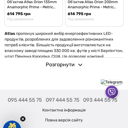
Об'єктив Atlas Orion 135mm
Об'єктив Atlas Orion 200mm
Anamorphic Prime - Metric
Anamorphic Prime - Metric
scale
scale
614 795 грн
614 795 грн
Під замовлення
Під замовлення
Atlas
пропонує широкий вибір енергоефективних LED-
продуктів, розроблених для задоволення різноманітних
потреб клієнтів. Більшість продукції виготовляється на
власному заводі площею 330 000 кв. футів у місті Берлінгтон,
штат Північна Кароліна, США. Це дозволяє компанії
здійснювати:
Розгорнути
Ретельне тестування якості
: Всі продукти проходять
суворий контроль, що гарантує їхню надійність та
довговічність.
Швидку доставку
: Велика виробнича потужність
забезпечує оперативне виконання замовлень та швидку
095 444 55 75
097 444 55 75
093 444 55 75
відправку.
Швидке виконання індивідуальних замовлень
:
Контактна інформація
Гнучкий виробничий процес дозволяє швидко
Повна версія сайту
реалізовувати спеціальні проекти під замовлення.
🎁