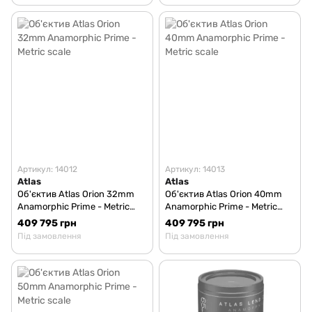
Артикул: 14012
Артикул: 14013
Atlas
Atlas
Об'єктив Atlas Orion 32mm
Об'єктив Atlas Orion 40mm
Anamorphic Prime - Metric
Anamorphic Prime - Metric
scale
scale
409 795 грн
409 795 грн
Під замовлення
Під замовлення