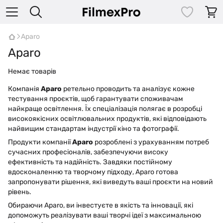
Aparo
Aparo
Немає товарів
Компанія
Aparo
ретельно проводить та аналізує кожне
тестування проєктів, щоб гарантувати споживачам
найкраще освітлення. Їх спеціалізація полягає в розробці
високоякісних освітлювальних продуктів, які відповідають
найвищим стандартам індустрії кіно та фотографії.
Продукти компанії
Aparo
розроблені з урахуванням потреб
сучасних професіоналів, забезпечуючи високу
ефективність та надійність. Завдяки постійному
вдосконаленню та творчому підходу, Aparo готова
запропонувати рішення, які виведуть ваші проєкти на новий
рівень.
Обираючи Aparo, ви інвестуєте в якість та інновації, які
допоможуть реалізувати ваші творчі ідеї з максимальною