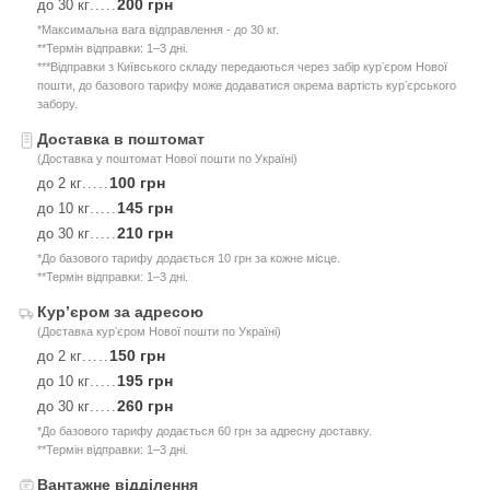
200 грн
до 30 кг
.....
*Максимальна вага відправлення - до 30 кг.
**Термін відправки: 1–3 дні.
***Відправки з Київського складу передаються через забір курʼєром Нової
пошти, до базового тарифу може додаватися окрема вартість курʼєрського
забору.
Доставка в поштомат
(Доставка у поштомат Нової пошти по Україні)
100 грн
до 2 кг
.....
145 грн
до 10 кг
.....
210 грн
до 30 кг
.....
*До базового тарифу додається 10 грн за кожне місце.
**Термін відправки: 1–3 дні.
Курʼєром за адресою
(Доставка курʼєром Нової пошти по Україні)
150 грн
до 2 кг
.....
195 грн
до 10 кг
.....
260 грн
до 30 кг
.....
*До базового тарифу додається 60 грн за адресну доставку.
**Термін відправки: 1–3 дні.
Вантажне відділення