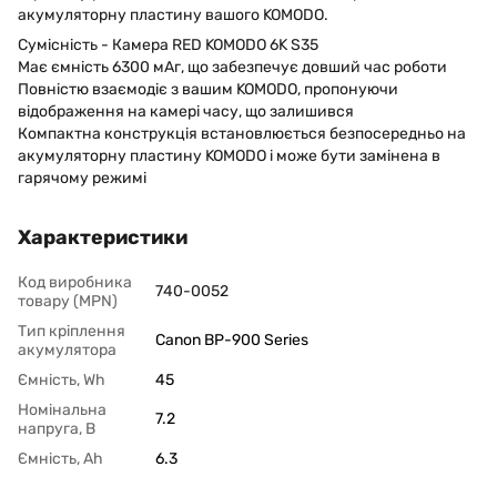
акумуляторну пластину вашого KOMODO.
Сумісність - Камера RED KOMODO 6K S35
Має ємність 6300 мАг, що забезпечує довший час роботи
Повністю взаємодіє з вашим KOMODO, пропонуючи
відображення на камері часу, що залишився
Компактна конструкція встановлюється безпосередньо на
акумуляторну пластину KOMODO і може бути замінена в
гарячому режимі
Характеристики
Код виробника
740-0052
товару (MPN)
Тип кріплення
Canon BP-900 Series
акумулятора
Ємність, Wh
45
Номінальна
7.2
напруга, В
Ємність, Ah
6.3