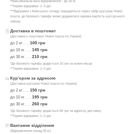
*Максимальна вага відправлення - до 30 кг.
**Термін відправки: 1–3 дні.
***Відправки з Київського складу передаються через забір курʼєром Нової
пошти, до базового тарифу може додаватися окрема вартість курʼєрського
забору.
Доставка в поштомат
(Доставка у поштомат Нової пошти по Україні)
100 грн
до 2 кг
.....
145 грн
до 10 кг
.....
210 грн
до 30 кг
.....
*До базового тарифу додається 10 грн за кожне місце.
**Термін відправки: 1–3 дні.
Курʼєром за адресою
(Доставка курʼєром Нової пошти по Україні)
150 грн
до 2 кг
.....
195 грн
до 10 кг
.....
260 грн
до 30 кг
.....
*До базового тарифу додається 60 грн за адресну доставку.
**Термін відправки: 1–3 дні.
Вантажне відділення
(Відправлення понад 30 кг)