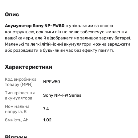
Опис
Акумулятор Sony NP-FW50
є унікальним за своєю
конструкцією, оскільки він не лише забезпечує живлення
вашої камери, але й відображатиме залишок заряду батареї.
Маленькі та легкі літій-іонні акумулятори можна заряджати
або розряджати в будь-який час без ефекту пам’яті.
Характеристики
Код виробника
NPFW50
товару (MPN)
Тип кріплення
Sony NP-FW Series
акумулятора
Номінальна
7.4
напруга, В
Ємність, Ah
1.02
Відгуки