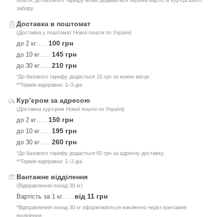
забору.
Доставка в поштомат
(Доставка у поштомат Нової пошти по Україні)
100 грн
до 2 кг
.....
145 грн
до 10 кг
.....
210 грн
до 30 кг
.....
*До базового тарифу додається 10 грн за кожне місце.
**Термін відправки: 1–3 дні.
Курʼєром за адресою
(Доставка курʼєром Нової пошти по Україні)
150 грн
до 2 кг
.....
195 грн
до 10 кг
.....
260 грн
до 30 кг
.....
*До базового тарифу додається 60 грн за адресну доставку.
**Термін відправки: 1–3 дні.
Вантажне відділення
(Відправлення понад 30 кг)
від 11 грн
Вартість за 1 кг
.....
*Відправлення понад 30 кг оформлюються виключно через вантажне
відділення.