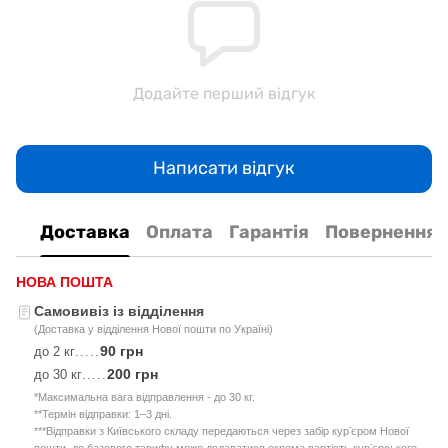
Додайте перший відгук
Написати відгук
Доставка
Оплата
Гарантія
Повернення
НОВА ПОШТА
Самовивіз із відділення
(Доставка у відділення Нової пошти по Україні)
90 грн
до 2 кг
.....
200 грн
до 30 кг
.....
*Максимальна вага відправлення - до 30 кг.
**Термін відправки: 1–3 дні.
***Відправки з Київського складу передаються через забір курʼєром Нової
пошти, до базового тарифу може додаватися окрема вартість курʼєрського