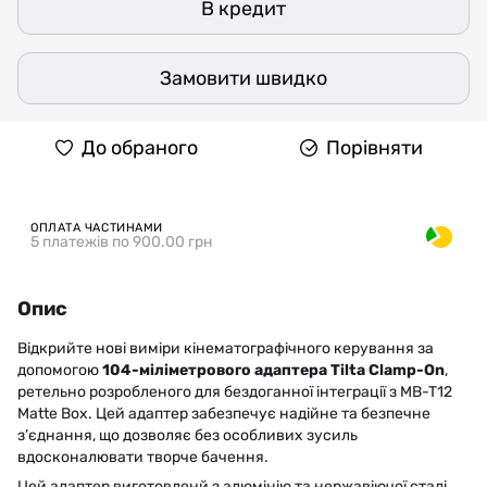
В кредит
Замовити швидко
До обраного
Порівняти
ОПЛАТА ЧАСТИНАМИ
5 платежів по 900.00 грн
Опис
Відкрийте нові виміри кінематографічного керування за
допомогою
104-міліметрового адаптера Tilta Clamp-On
,
ретельно розробленого для бездоганної інтеграції з MB-T12
Matte Box. Цей адаптер забезпечує надійне та безпечне
з’єднання, що дозволяє без особливих зусиль
вдосконалювати творче бачення.
Цей адаптер виготовленй з алюмінію та нержавіючої сталі