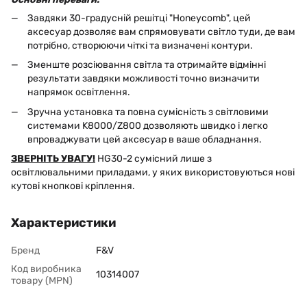
Завдяки 30-градусній решітці "Honeycomb", цей
аксесуар дозволяє вам спрямовувати світло туди, де вам
потрібно, створюючи чіткі та визначені контури.
Зменште розсіювання світла та отримайте відмінні
результати завдяки можливості точно визначити
напрямок освітлення.
Зручна установка та повна сумісність з світловими
системами K8000/Z800 дозволяють швидко і легко
впроваджувати цей аксесуар в ваше обладнання.
ЗВЕРНІТЬ УВАГУ!
HG30-2 сумісний лише з
освітлювальними приладами, у яких використовуються нові
кутові кнопкові кріплення.
Характеристики
Бренд
F&V
Код виробника
10314007
товару (MPN)