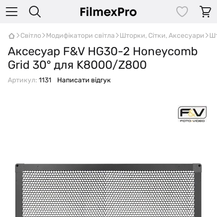
Світло
Модифікатори світла
Шторки, Сітки, Аксесуари
Шт
Аксесуар F&V HG30-2 Honeycomb
Grid 30° для K8000/Z800
Артикул:
1131
Написати відгук