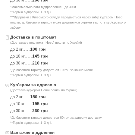
200 грн
до 30 кг
.....
*Максимальна вага відправлення - до 30 кг.
**Термін відправки: 1–3 дні.
***Відправки з Київського складу передаються через забір курʼєром Нової
пошти, до базового тарифу може додаватися окрема вартість курʼєрського
забору.
Доставка в поштомат
(Доставка у поштомат Нової пошти по Україні)
100 грн
до 2 кг
.....
145 грн
до 10 кг
.....
210 грн
до 30 кг
.....
*До базового тарифу додається 10 грн за кожне місце.
**Термін відправки: 1–3 дні.
Курʼєром за адресою
(Доставка курʼєром Нової пошти по Україні)
150 грн
до 2 кг
.....
195 грн
до 10 кг
.....
260 грн
до 30 кг
.....
*До базового тарифу додається 60 грн за адресну доставку.
**Термін відправки: 1–3 дні.
Вантажне відділення