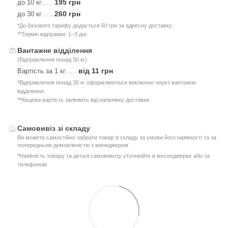
195 грн
до 10 кг
.....
260 грн
до 30 кг
.....
*До базового тарифу додається 60 грн за адресну доставку.
**Термін відправки: 1–3 дні.
Вантажне відділення
(Відправлення понад 30 кг)
від 11 грн
Вартість за 1 кг
.....
*Відправлення понад 30 кг оформлюються виключно через вантажне
відділення.
**Кінцева вартість залежить від напрямку доставки.
Самовивіз зі складу
Ви можете самостійно забрати товар зі складу за умови його наявності та за
попередньою домовленістю з менеджером.
*Наявність товару та деталі самовивозу уточнюйте в месенджерах або за
телефоном.