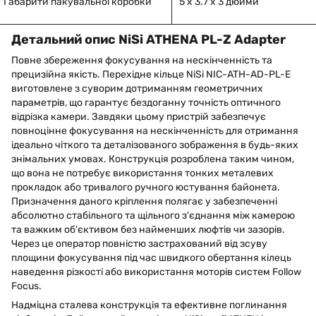
Габарити пакувальної коробки
5 x 3.7 x 3 дюйми
Детальний опис NiSi ATHENA PL-Z Adapter
Повне збереження фокусування на нескінченність та
прецизійна якість. Перехідне кільце NiSi NIC-ATH-AD-PL-E
виготовлене з суворим дотриманням геометричних
параметрів, що гарантує бездоганну точність оптичного
відрізка камери. Завдяки цьому пристрій забезпечує
повноцінне фокусування на нескінченність для отримання
ідеально чіткого та деталізованого зображення в будь-яких
знімальних умовах. Конструкція розроблена таким чином,
що вона не потребує використання тонких металевих
прокладок або тривалого ручного юстування байонета.
Призначення даного кріплення полягає у забезпеченні
абсолютно стабільного та щільного з'єднання між камерою
та важким об'єктивом без найменших люфтів чи зазорів.
Через це оператор повністю застрахований від зсуву
площини фокусування під час швидкого обертання кілець
наведення різкості або використання моторів систем Follow
Focus.
Надміцна сталева конструкція та ефективне поглинання