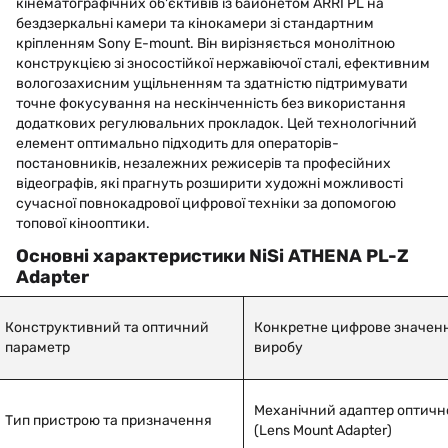
кінематографічних об'єктивів із байонетом ARRI PL на
бездзеркальні камери та кінокамери зі стандартним
кріпленням Sony E-mount. Він вирізняється монолітною
конструкцією зі зносостійкої нержавіючої сталі, ефективним
вологозахисним ущільненням та здатністю підтримувати
точне фокусування на нескінченність без використання
додаткових регулювальних прокладок. Цей технологічний
елемент оптимально підходить для операторів-
постановників, незалежних режисерів та професійних
відеографів, які прагнуть розширити художні можливості
сучасної повнокадрової цифрової техніки за допомогою
топової кінооптики.
Основні характеристики NiSi ATHENA PL-Z
Adapter
Конструктивний та оптичний
Конкретне цифрове значенн
параметр
виробу
Механічний адаптер оптичн
Тип пристрою та призначення
(Lens Mount Adapter)