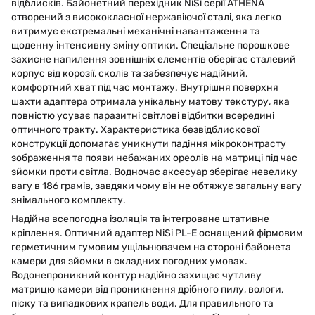
відблисків. Байонетний перехідник NiSi серії ATHENA
створений з висококласної нержавіючої сталі, яка легко
витримує екстремальні механічні навантаження та
щоденну інтенсивну зміну оптики. Спеціальне порошкове
захисне напилення зовнішніх елементів оберігає сталевий
корпус від корозії, сколів та забезпечує надійний,
комфортний хват під час монтажу. Внутрішня поверхня
шахти адаптера отримала унікальну матову текстуру, яка
повністю усуває паразитні світлові відбитки всередині
оптичного тракту. Характеристика безвідблискової
конструкції допомагає уникнути падіння мікроконтрасту
зображення та появи небажаних ореолів на матриці під час
зйомки проти світла. Водночас аксесуар зберігає невелику
вагу в 186 грамів, завдяки чому він не обтяжує загальну вагу
знімального комплекту.
Надійна всепогодна ізоляція та інтегроване штативне
кріплення. Оптичний адаптер NiSi PL-E оснащений фірмовим
герметичним гумовим ущільнювачем на стороні байонета
камери для зйомки в складних погодних умовах.
Водонепроникний контур надійно захищає чутливу
матрицю камери від проникнення дрібного пилу, вологи,
піску та випадкових крапель води. Для правильного та