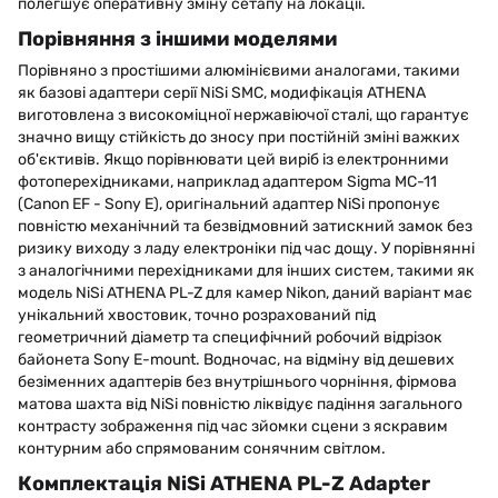
полегшує оперативну зміну сетапу на локації.
Порівняння з іншими моделями
Порівняно з простішими алюмінієвими аналогами, такими
як базові адаптери серії NiSi SMC, модифікація ATHENA
виготовлена з високоміцної нержавіючої сталі, що гарантує
значно вищу стійкість до зносу при постійній зміні важких
об'єктивів. Якщо порівнювати цей виріб із електронними
фотоперехідниками, наприклад адаптером Sigma MC-11
(Canon EF - Sony E), оригінальний адаптер NiSi пропонує
повністю механічний та безвідмовний затискний замок без
ризику виходу з ладу електроніки під час дощу. У порівнянні
з аналогічними перехідниками для інших систем, такими як
модель NiSi ATHENA PL-Z для камер Nikon, даний варіант має
унікальний хвостовик, точно розрахований під
геометричний діаметр та специфічний робочий відрізок
байонета Sony E-mount. Водночас, на відміну від дешевих
безіменних адаптерів без внутрішнього чорніння, фірмова
матова шахта від NiSi повністю ліквідує падіння загального
контрасту зображення під час зйомки сцени з яскравим
контурним або спрямованим сонячним світлом.
Комплектація NiSi ATHENA PL-Z Adapter