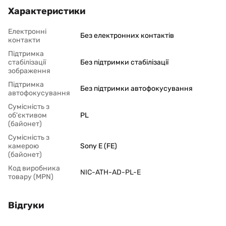
Характеристики
Електронні
Без електронних контактів
контакти
Підтримка
стабілізації
Без підтримки стабілізації
зображення
Підтримка
Без підтримки автофокусування
автофокусування
Сумісність з
об'єктивом
PL
(байонет)
Сумісність з
камерою
Sony E (FE)
(байонет)
Код виробника
NIC-ATH-AD-PL-E
товару (MPN)
Відгуки