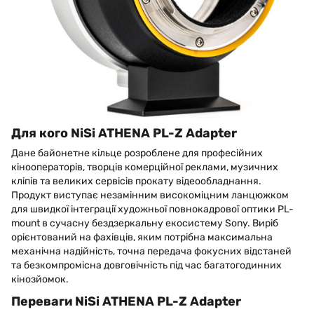
Для кого NiSi ATHENA PL-Z Adapter
Дане байонетне кільце розроблене для професійних
кінооператорів, творців комерційної реклами, музичних
кліпів та великих сервісів прокату відеообладнання.
Продукт виступає незамінним високоміцним ланцюжком
для швидкої інтеграції художньої повнокадрової оптики PL-
mount в сучасну бездзеркальну екосистему Sony. Виріб
орієнтований на фахівців, яким потрібна максимальна
механічна надійність, точна передача фокусних відстаней
та безкомпромісна довговічність під час багатогодинних
кінозйомок.
Переваги NiSi ATHENA PL-Z Adapter