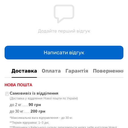
Додайте перший відгук
Написати відгук
Доставка
Оплата
Гарантія
Повернення
НОВА ПОШТА
Самовивіз із відділення
(Доставка у відділення Нової пошти по Україні)
90 грн
до 2 кг
.....
200 грн
до 30 кг
.....
*Максимальна вага відправлення - до 30 кг.
**Термін відправки: 1–3 дні.
***Відправки з Київського складу передаються через забір курʼєром Нової