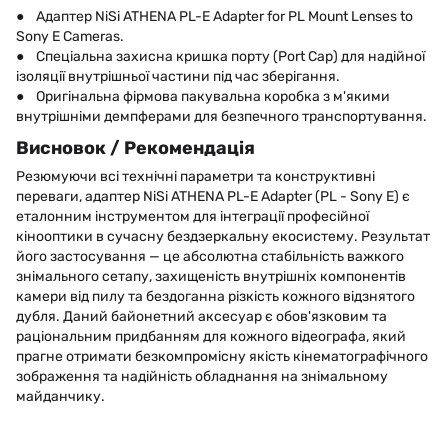
● Адаптер NiSi ATHENA PL-E Adapter for PL Mount Lenses to
Sony E Cameras.
● Спеціальна захисна кришка порту (Port Cap) для надійної
ізоляції внутрішньої частини під час зберігання.
● Оригінальна фірмова пакувальна коробка з м'якими
внутрішніми демпферами для безпечного транспортування.
Висновок / Рекомендація
Резюмуючи всі технічні параметри та конструктивні
переваги, адаптер NiSi ATHENA PL-E Adapter (PL - Sony E) є
еталонним інструментом для інтеграції професійної
кінооптики в сучасну бездзеркальну екосистему. Результат
його застосування — це абсолютна стабільність важкого
знімального сетапу, захищеність внутрішніх компонентів
камери від пилу та бездоганна різкість кожного відзнятого
дубля. Даний байонетний аксесуар є обов'язковим та
раціональним придбанням для кожного відеографа, який
прагне отримати безкомпромісну якість кінематографічного
зображення та надійність обладнання на знімальному
майданчику.