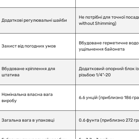
Не
потрібні
для
точної
посад
Додаткові регулювальні шайби
without Shimming)
Вбудоване герметичне вод
Захист від погодних умов
ущільнення байонета
Вбудоване кріплення для
Додатковий опорний блок і
штатива
різьбою 1/4"-20
Номінальна власна вага
6.6 унцій (приблизно 186 гра
виробу
Загальна вага в упаковці
0.6 фунта (приблизно 272 г