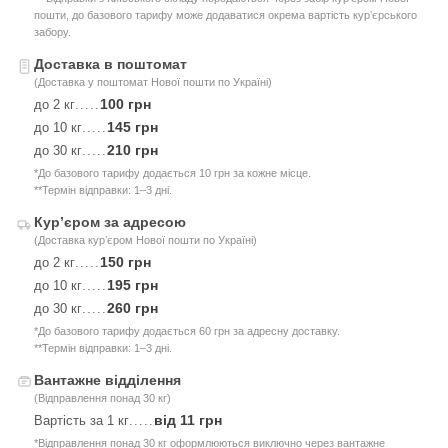
пошти, до базового тарифу може додаватися окрема вартість курʼєрського
забору.
Доставка в поштомат
(Доставка у поштомат Нової пошти по Україні)
100 грн
до 2 кг
.....
145 грн
до 10 кг
.....
210 грн
до 30 кг
.....
*До базового тарифу додається 10 грн за кожне місце.
**Термін відправки: 1–3 дні.
Курʼєром за адресою
(Доставка курʼєром Нової пошти по Україні)
150 грн
до 2 кг
.....
195 грн
до 10 кг
.....
260 грн
до 30 кг
.....
*До базового тарифу додається 60 грн за адресну доставку.
**Термін відправки: 1–3 дні.
Вантажне відділення
(Відправлення понад 30 кг)
від 11 грн
Вартість за 1 кг
.....
*Відправлення понад 30 кг оформлюються виключно через вантажне