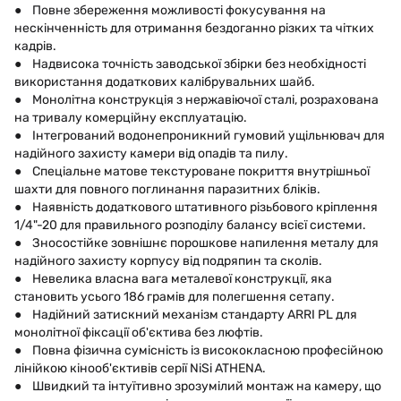
● Повне збереження можливості фокусування на
нескінченність для отримання бездоганно різких та чітких
кадрів.
● Надвисока точність заводської збірки без необхідності
використання додаткових калібрувальних шайб.
● Монолітна конструкція з нержавіючої сталі, розрахована
на тривалу комерційну експлуатацію.
● Інтегрований водонепроникний гумовий ущільнювач для
надійного захисту камери від опадів та пилу.
● Спеціальне матове текстуроване покриття внутрішньої
шахти для повного поглинання паразитних бліків.
● Наявність додаткового штативного різьбового кріплення
1/4"-20 для правильного розподілу балансу всієї системи.
● Зносостійке зовнішнє порошкове напилення металу для
надійного захисту корпусу від подряпин та сколів.
● Невелика власна вага металевої конструкції, яка
становить усього 186 грамів для полегшення сетапу.
● Надійний затискний механізм стандарту ARRI PL для
монолітної фіксації об'єктива без люфтів.
● Повна фізична сумісність із висококласною професійною
лінійкою кінооб'єктивів серії NiSi ATHENA.
● Швидкий та інтуїтивно зрозумілий монтаж на камеру, що