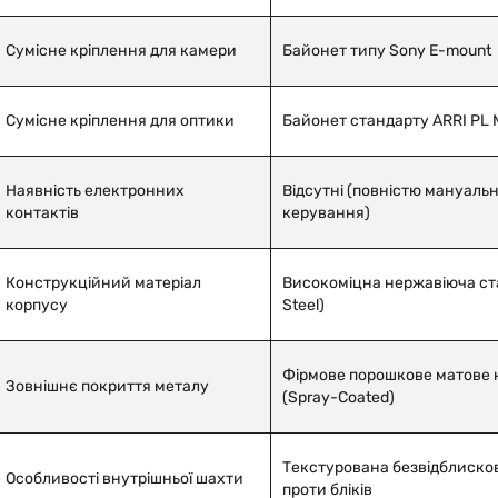
Сумісне кріплення для камери
Байонет
типу
Sony E-mount
Сумісне кріплення для оптики
Байонет стандарту ARRI PL 
Наявність електронних
Відсутні (повністю мануаль
контактів
керування)
Конструкційний матеріал
Високоміцна нержавіюча ста
корпусу
Steel)
Фірмове порошкове матове
Зовнішнє покриття металу
(Spray-Coated)
Текстурована безвідблиско
Особливості внутрішньої шахти
проти бліків