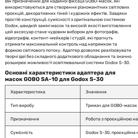
Він призначений для надійної фіксації GOBO-масок, які
використовуються для створення різноманітних світлових
проєкцій, декоративних тіней і художніх ефектів. Завдяки
простій конструкції, сумісності з оригінальною системою
Godox, швидкій заміні масок та високій якості виготовлення
цей аксесуар стане чудовим вибором для фотографів,
відеографів, контент-мейкерів і студій, які прагнуть
отримати максимальний контроль над напрямком та
формою світлового потоку. Адаптер дозволяє реалізовувати
творчі ідеї без складного додаткового обладнання та значно
розширює можливості освітлювальної системи Godox S-30.
Основні характеристики адаптера для
масок GOBO SA-10 для Godox S-30
Характеристика
Значення
Тип виробу
Тримач для GOBO-масок
Призначення
Робота з проєкційною н
Сумісність
Godox S-30, проєкційна 