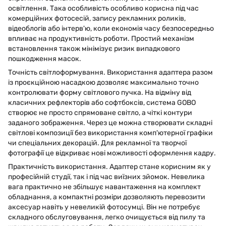
освітлення. Така особливість особливо корисна під час
комерційних фотосесій, запису рекламних роликів,
відеоблогів або інтерв'ю, коли економія часу безпосередньо
впливає на продуктивність роботи. Простий механізм
встановлення також мінімізує ризик випадкового
пошкодження масок.
Точність світлоформування. Використання адаптера разом
із проєкційною насадкою дозволяє максимально точно
контролювати форму світлового пучка. На відміну від
класичних рефлекторів або софтбоксів, система GOBO
створює не просто спрямоване світло, а чіткі контури
заданого зображення. Через це можна створювати складні
світлові композиції без використання комп'ютерної графіки
чи спеціальних декорацій. Для рекламної та творчої
фотографії це відкриває нові можливості оформлення кадру.
Практичність використання. Адаптер стане корисним як у
професійній студії, так і під час виїзних зйомок. Невелика
вага практично не збільшує навантаження на комплект
обладнання, а компактні розміри дозволяють перевозити
аксесуар навіть у невеликій фотосумці. Він не потребує
складного обслуговування, легко очищується від пилу та