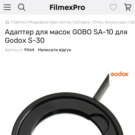
Світло
Модифікатори світла
Шторки, Сітки, Аксесуари
Шт
Адаптер для масок GOBO SA-10 для
Godox S-30
Артикул:
9464
Написати відгук