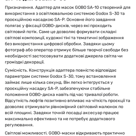
Призначення. Адаптер для масок GOBO SA-10 створений для
використання з освітлювальною системою Godox S-30 та
проєкційною насадкою SA-P. Основне його завдання
полягає у фіксації GOBO-дисків, через які проходить
світловий потік. Саме це дозволяє формувати складні
світлові композиції, художні тіні та тематичні зображення
без використання цифрової обробки. Завдяки цьому
фотограф або оператор отримує більше творчої свободи без
необхідності застосовувати додаткові джерела світла чи
громіздкі декорації.
Сумісність. Конструкція адаптера повністю відповідає
параметрам системи Godox S-30, тому встановлення
займає лише кілька секунд. Він легко інтегрується у
проєкційну насадку SA-P, забезпечуючи стабільне
положення GOBO-диска навіть під час тривалої роботи.
Відсутність люфтів позитивно впливає на чіткість проєкції та
дозволяє отримувати рівномірний світловий малюнок по
всій площині. Завдяки точній посадці аксесуар працює
максимально ефективно та не потребує додаткового
регулювання.
Світлові можливості. GOBO-маски відкривають практично