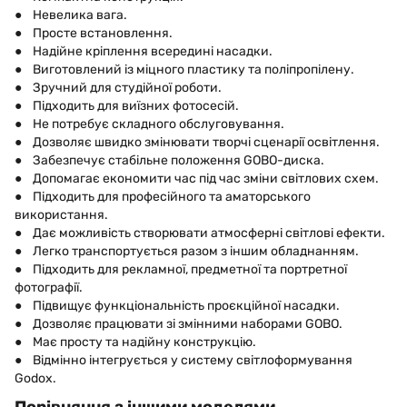
● Невелика вага.
● Просте встановлення.
● Надійне кріплення всередині насадки.
● Виготовлений із міцного пластику та поліпропілену.
● Зручний для студійної роботи.
● Підходить для виїзних фотосесій.
● Не потребує складного обслуговування.
● Дозволяє швидко змінювати творчі сценарії освітлення.
● Забезпечує стабільне положення GOBO-диска.
● Допомагає економити час під час зміни світлових схем.
● Підходить для професійного та аматорського
використання.
● Дає можливість створювати атмосферні світлові ефекти.
● Легко транспортується разом з іншим обладнанням.
● Підходить для рекламної, предметної та портретної
фотографії.
● Підвищує функціональність проєкційної насадки.
● Дозволяє працювати зі змінними наборами GOBO.
● Має просту та надійну конструкцію.
● Відмінно інтегрується у систему світлоформування
Godox.
Порівняння з іншими моделями