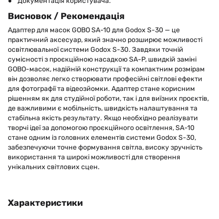
● Документація користувача.
Висновок / Рекомендація
Адаптер для масок GOBO SA-10 для Godox S-30 — це
практичний аксесуар, який значно розширює можливості
освітлювальної системи Godox S-30. Завдяки точній
сумісності з проєкційною насадкою SA-P, швидкій заміні
GOBO-масок, надійній конструкції та компактним розмірам
він дозволяє легко створювати професійні світлові ефекти
для фотографії та відеозйомки. Адаптер стане корисним
рішенням як для студійної роботи, так і для виїзних проєктів,
де важливими є мобільність, швидкість налаштування та
стабільна якість результату. Якщо необхідно реалізувати
творчі ідеї за допомогою проєкційного освітлення, SA-10
стане одним із головних елементів системи Godox S-30,
забезпечуючи точне формування світла, високу зручність
використання та широкі можливості для створення
унікальних світлових сцен.
Характеристики