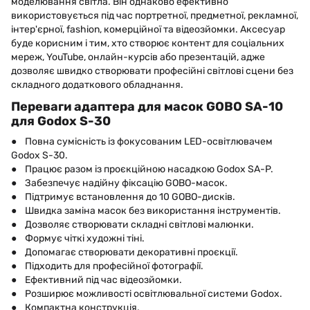
моделювання світла. Він однаково ефективно
використовується під час портретної, предметної, рекламної,
інтер'єрної, fashion, комерційної та відеозйомки. Аксесуар
буде корисним і тим, хто створює контент для соціальних
мереж, YouTube, онлайн-курсів або презентацій, адже
дозволяє швидко створювати професійні світлові сцени без
складного додаткового обладнання.
Переваги адаптера для масок GOBO SA-10
для Godox S-30
● Повна сумісність із фокусованим LED-освітлювачем
Godox S-30.
● Працює разом із проєкційною насадкою Godox SA-P.
● Забезпечує надійну фіксацію GOBO-масок.
● Підтримує встановлення до 10 GOBO-дисків.
● Швидка заміна масок без використання інструментів.
● Дозволяє створювати складні світлові малюнки.
● Формує чіткі художні тіні.
● Допомагає створювати декоративні проєкції.
● Підходить для професійної фотографії.
● Ефективний під час відеозйомки.
● Розширює можливості освітлювальної системи Godox.
● Компактна конструкція.