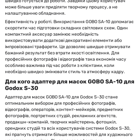
швидко готується до роботи. Завдяки цьому користувач
може більше уваги приділяти творчому процесу, а не
налаштуванню обладнання.
Ефективність у роботі. Використання GOBO SA-10 допомагає
скоротити час підготовки складних світлових схем. Один
компактний аксесуар замінює необхідність
використовувати додаткові декоративні елементи або
імпровізовані трафарети. Це дозволяє швидше отримувати
бажаний результат без втрати якості освітлення. Для
професійних фотографів і відеографів така економія часу
особливо важлива під час роботи з клієнтами, коли
необхідно швидко змінювати стиль та атмосферу кадру.
Для кого адаптер для масок GOBO SA-10 для
Godox S-30
Адаптер для масок GOBO SA-10 для Godox S-30 стане
оптимальним вибором для професійних фотографів,
відеографів, операторів, контент-мейкерів, предметних
фотографів, портретних студій, рекламних агентств,
продакшн-компаній, творчих майстерень, фотошкіл,
орендних студій та всіх користувачів системи Godox S-30,
які прагнуть отримати більше можливостей для художнього