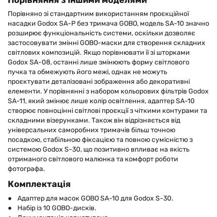
Порівняно зі стандартним використанням проєкційної
насадки Godox SA-P без тримача GOBO, модель SA-10 значно
розширює функціональність системи, оскільки дозволяє
застосовувати змінні GOBO-маски для створення складних
світлових композицій. Якщо порівнювати її зі шторками
Godox SA-08, останні лише змінюють форму світлового
пучка та обмежують його межі, однак не можуть
проєктувати деталізовані зображення або декоративні
елементи. У порівнянні з набором кольорових фільтрів Godox
SA-11, який змінює лише колір освітлення, адаптер SA-10
створює повноцінні світлові проєкції з чіткими контурами та
складними візерунками. Також він відрізняється від
універсальних саморобних тримачів більш точною
посадкою, стабільною фіксацією та повною сумісністю з
системою Godox S-30, що позитивно впливає на якість
отриманого світлового малюнка та комфорт роботи
фотографа.
Комплектація
● Адаптер для масок GOBO SA-10 для Godox S-30.
● Набір із 10 GOBO-дисків.