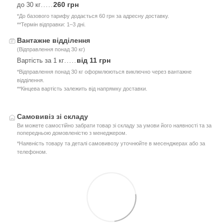
260 грн
до 30 кг
.....
*До базового тарифу додається 60 грн за адресну доставку.
**Термін відправки: 1–3 дні.
Вантажне відділення
(Відправлення понад 30 кг)
від 11 грн
Вартість за 1 кг
.....
*Відправлення понад 30 кг оформлюються виключно через вантажне
відділення.
**Кінцева вартість залежить від напрямку доставки.
Самовивіз зі складу
Ви можете самостійно забрати товар зі складу за умови його наявності та за
попередньою домовленістю з менеджером.
*Наявність товару та деталі самовивозу уточнюйте в месенджерах або за
телефоном.