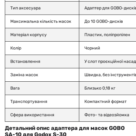
Тип аксесуара
Адаптер для GOBO-дискі
Максимальна кількість масок
До 10 GOBO-дисків
Матеріал корпусу
Пластик, поліпропілен
Колір
Чорний
Встановлення
У слот проєкційної наса
Заміна масок
Швидка, без інструменті
Вага
Близько 0,18 кг
Транспортування
Компактний формат
Сфера використання
Фото- та відеозйомка
Детальний опис адаптера для масок GOBO
SA-10 для Godox S-30