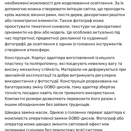
необмежені можливості для моделювання освітлення. За їх
допомогою можна створювати імітацію світла, що проходить
крізь жалюзі, віконні рами, листя дерев, декоративні решітки
або геометричні елементи. Також фотограф може
проєктувати тематичні символи, текстури чи декоративні
орнаменти на фон або модель. Це особливо актуально під
час портретної, предметної, рекламної та художньої
фотографії, де освітлення є одним із головних інструментів
створення атмосфери.
Конструкція. Корпус адаптера виготовлений із міцного
пластику та поліпропілену, які поєднують невелику вагу та
високу механічну стійкість. Матеріали не деформуються при
звичайній експлуатації та добре витримують регулярне
використання у фотостудії. Конструкція розрахована на
багаторазову зміну GOBO-дисків, тому адаптер зберігає
точність посадки навіть після тривалого використання.
Компактні розміри дозволяють перевозити його разом з
іншим обладнанням без зайвих труднощів.
Швидка заміна масок. Однією з головних переваг адаптера є
можливість оперативної заміни GOBO-дисків. Фотограф або
оператор може швидко змінити світловий ефект між
окремими сценами без демонтажу всієї системи