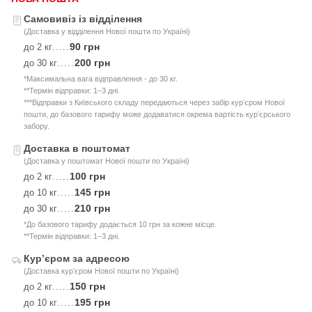
Самовивіз із відділення
(Доставка у відділення Нової пошти по Україні)
90 грн
до 2 кг
.....
200 грн
до 30 кг
.....
*Максимальна вага відправлення - до 30 кг.
**Термін відправки: 1–3 дні.
***Відправки з Київського складу передаються через забір курʼєром Нової
пошти, до базового тарифу може додаватися окрема вартість курʼєрського
забору.
Доставка в поштомат
(Доставка у поштомат Нової пошти по Україні)
100 грн
до 2 кг
.....
145 грн
до 10 кг
.....
210 грн
до 30 кг
.....
*До базового тарифу додається 10 грн за кожне місце.
**Термін відправки: 1–3 дні.
Курʼєром за адресою
(Доставка курʼєром Нової пошти по Україні)
150 грн
до 2 кг
.....
195 грн
до 10 кг
.....