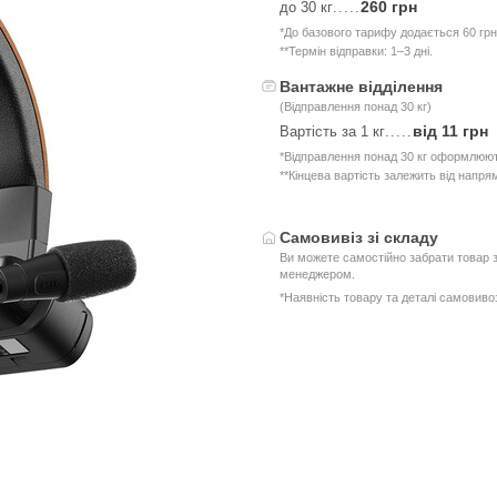
260 грн
до 30 кг
.....
*До базового тарифу додається 60 грн
**Термін відправки: 1–3 дні.
Вантажне відділення
(Відправлення понад 30 кг)
від 11 грн
Вартість за 1 кг
.....
*Відправлення понад 30 кг оформлюют
**Кінцева вартість залежить від напря
Самовивіз зі складу
Ви можете самостійно забрати товар з
менеджером.
*Наявність товару та деталі самовив