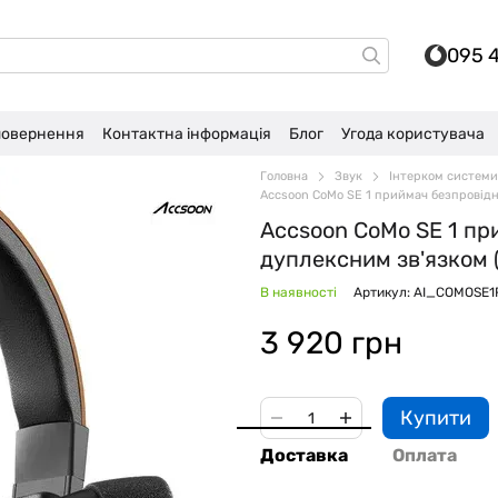
095 
 повернення
Контактна інформація
Блог
Угода користувача
Головна
Звук
Інтерком системи
Accsoon CoMo SE 1 приймач безпровідно
Accsoon CoMo SE 1 пр
дуплексним зв'язком (
В наявності
Артикул: AI_COMOSE1
3 920 грн
Купити
Доставка
Оплата