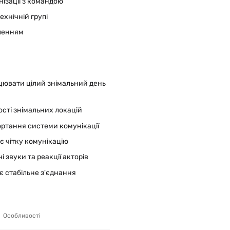
нізації з командою
ехнічній групі
тленням
цювати цілий знімальний день
сті знімальних локацій
ортання системи комунікації
є чітку комунікацію
звуки та реакції акторів
є стабільне з'єднання
Особливості