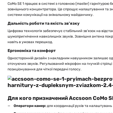
CoMo SE 1 працює в системі з головною (master) гарнітурою 
зовнішнього концентратора. Це спрощує налаштування та зни
системи комунікації на знімальному майданчику.
Дальність роботи та якість зв'язку
Цифрова технологія забезпечує стабільний зв'язок на відстан
шумопригнічення навколишніх звуків. Зовнішня антена покр
навіть в умовах перешкод.
Ергономіка та комфорт
Односторонній дизайн з накладним навушником залишає од
оточуючих звуків. Регульований мікрофон на гнучкій стрілц
позиціонування для чіткої передачі голосу.
Для кого призначений Accsoon CoMo SE
Оператори камер:
для координації рухів та налаштувань 