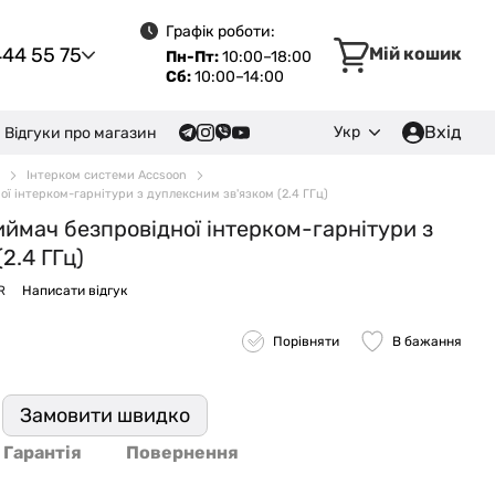
Графік роботи:
444 55 75
Мій кошик
Пн-Пт:
10:00–18:00
Сб:
10:00–14:00
Вхід
Укр
Відгуки про магазин
Інтерком системи Accsoon
ї інтерком-гарнітури з дуплексним зв'язком (2.4 ГГц)
иймач безпровідної інтерком-гарнітури з
2.4 ГГц)
R
Написати відгук
Порівняти
В бажання
Замовити швидко
Гарантія
Повернення