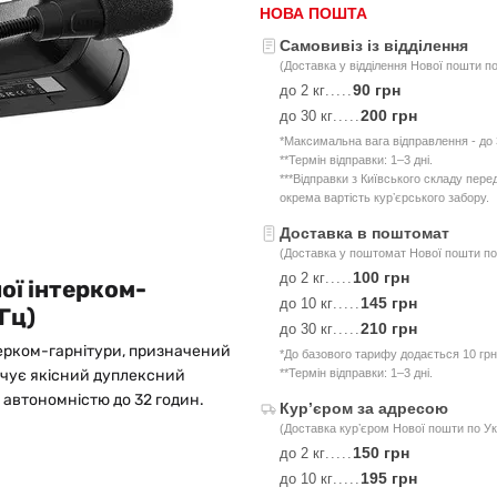
НОВА ПОШТА
Самовивіз із відділення
(Доставка у відділення Нової пошти по
90 грн
до 2 кг
.....
200 грн
до 30 кг
.....
*Максимальна вага відправлення - до 3
**Термін відправки: 1–3 дні.
***Відправки з Київського складу пер
окрема вартість курʼєрського забору.
Доставка в поштомат
(Доставка у поштомат Нової пошти по 
100 грн
до 2 кг
.....
ої інтерком-
145 грн
до 10 кг
.....
Гц)
210 грн
до 30 кг
.....
терком-гарнітури, призначений
*До базового тарифу додається 10 грн
печує якісний дуплексний
**Термін відправки: 1–3 дні.
а автономністю до 32 годин.
Курʼєром за адресою
(Доставка курʼєром Нової пошти по Ук
150 грн
до 2 кг
.....
195 грн
до 10 кг
.....