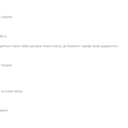
 Україні)
0 кг.
едаються через забір курʼєром Нової пошти, до базового тарифу може додаватися
Україні)
 за кожне місце.
раїні)