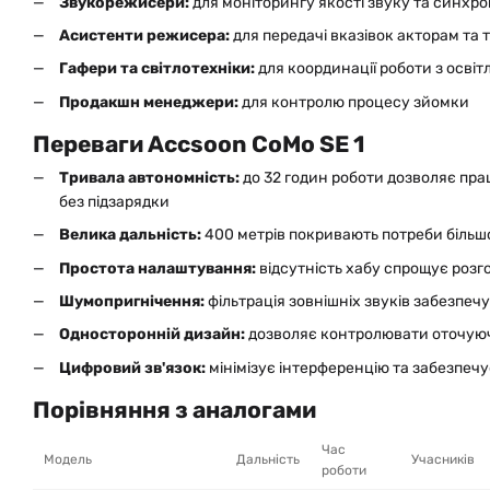
Звукорежисери:
для моніторингу якості звуку та синхро
Асистенти режисера:
для передачі вказівок акторам та т
Гафери та світлотехніки:
для координації роботи з осві
Продакшн менеджери:
для контролю процесу зйомки
Переваги Accsoon CoMo SE 1
Тривала автономність:
до 32 годин роботи дозволяє пра
без підзарядки
Велика дальність:
400 метрів покривають потреби більшо
Простота налаштування:
відсутність хабу спрощує розг
Шумопригнічення:
фільтрація зовнішніх звуків забезпечу
Односторонній дизайн:
дозволяє контролювати оточуючі 
Цифровий зв'язок:
мінімізує інтерференцію та забезпечу
Порівняння з аналогами
Час
Модель
Дальність
Учасників
роботи