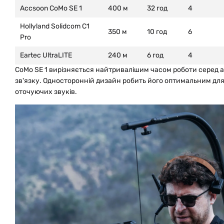
Accsoon CoMo SE 1
400 м
32 год
4
Hollyland Solidcom C1
350 м
10 год
6
Pro
Eartec UltraLITE
240 м
6 год
4
CoMo SE 1 вирізняється найтривалішим часом роботи серед а
зв'язку. Односторонній дизайн робить його оптимальним дл
оточуючих звуків.