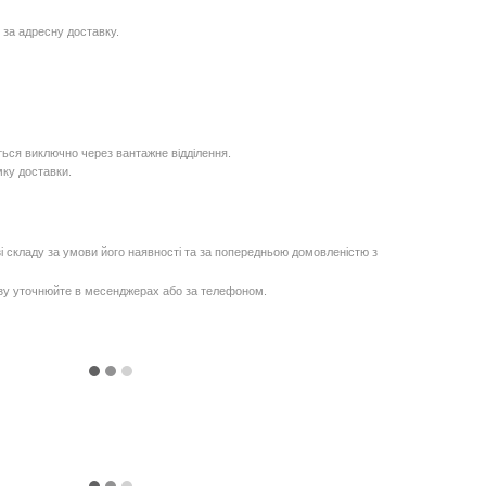
 за адресну доставку.
ься виключно через вантажне відділення.
мку доставки.
і складу за умови його наявності та за попередньою домовленістю з
озу уточнюйте в месенджерах або за телефоном.