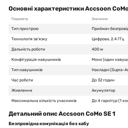
Основні характеристики Accsoon CoMo
Параметр
Значення
Тип пристрою
Приймач безпровід
Технологія зв'язку
Цифрова, 2.4 ГГц
Дальність роботи
400 м
Конфігурація навушників
Моно (один навуш
Тип навушників
Накладні (Supra-Au
Час роботи
До 32 годин
Живлення
Акумулятор
Максимальна кількість учасників
До 4 гарнітур (1 х
Детальний опис Accsoon CoMo SE 1
Безпровідна комунікація без хабу