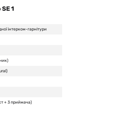
 SE 1
ної інтерком-гарнітури
ник)
ral)
ост + 3 приймача)