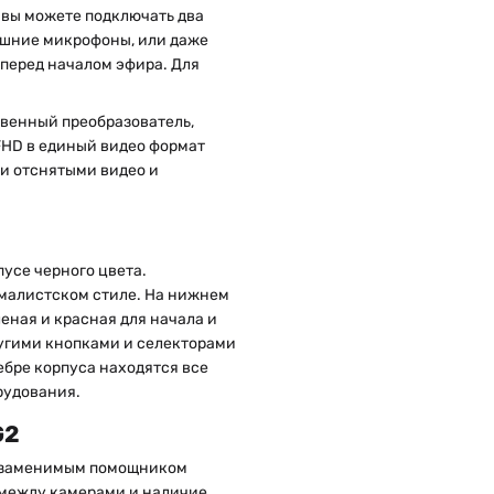
 вы можете подключать два
ешние микрофоны, или даже
 перед началом эфира. Для
венный преобразователь,
FHD в единый видео формат
ми отснятыми видео и
усе черного цвета.
малистском стиле. На нижнем
еная и красная для начала и
ругими кнопками и селекторами
ебре корпуса находятся все
рудования.
G2
 незаменимым помощником
 между камерами и наличие