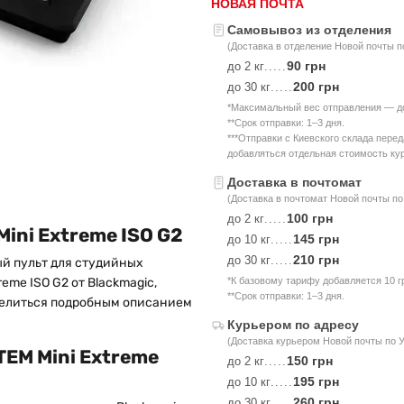
НОВАЯ ПОЧТА
Самовывоз из отделения
(Доставка в отделение Новой почты п
90 грн
до 2 кг
.....
200 грн
до 30 кг
.....
*Максимальный вес отправления — до 
**Срок отправки: 1–3 дня.
***Отправки с Киевского склада пере
добавляться отдельная стоимость кур
Доставка в почтомат
(Доставка в почтомат Новой почты по
100 грн
до 2 кг
.....
ini Extreme ISO G2
145 грн
до 10 кг
.....
210 грн
до 30 кг
.....
й пульт для студийных
eme ISO G2 от Blackmagic,
*К базовому тарифу добавляется 10 г
**Срок отправки: 1–3 дня.
оделиться подробным описанием
Курьером по адресу
(Доставка курьером Новой почты по 
TEM Mini Extreme
150 грн
до 2 кг
.....
195 грн
до 10 кг
.....
260 грн
до 30 кг
.....