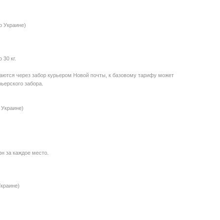
о Украине)
30 кг.
даются через забор курьером Новой почты, к базовому тарифу может
ьерского забора.
 Украине)
рн за каждое место.
Украине)