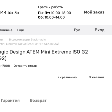
График работы:
444 55 75
Мой заказ
Пн-Пт:
10:00–18:00
Сб:
10:00–14:00
Вход
Рус
лашение
Еще
ры
Видеомикшеры Blackmagic
Mini Extreme ISO G2 (SWATEMMINICEXTISOG2)
ic Design ATEM Mini Extreme ISO G2
G2)
: 17008
Оставить отзыв
К сравнению
В желания
Гарантия
Возврат