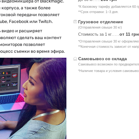
о видеомикшера от Blackmagic.
*К базовому тарифу добавляется 60 г
корпуса, а также более
**Срок отправки: 1–3 дня.
токовой передачи позволяет
be, Facebook или Twitch.
Грузовое отделение
(Отправления свыше 30 кг)
ь видео и расширяет
от 11 грн
Стоимость за 1 кг
.....
воляют сделать ваш контент
*Отправления свыше 30 кг оформляют
 мониторов позволяет
**Конечная стоимость зависит от нап
оцесс съемки во время эфира.
Самовывоз со склада
Самовывоз возможен по предваритель
*Наличие товара и условия самовыво