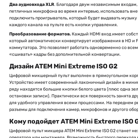
Два аудиовхода XLR
. Благодаря двум независимым входам,
петличных микрофона во время интервью, использовать вн
подключить проигрыватель, который будет выдавать музыку
каждого канала на пульте есть кнопки управления.
Преобразование форматов.
Каждый HDMI вход имеет собст
который автоматически конвертирует изображения в HD и 
коммутатора. Это позволяет работать одновременно со все
«сшивать» кадры без дополнительной конвертации.
Дизайн ATEM Mini Extreme ISO G2
Цифровой микшерный пульт выполнен в прямоугольном корп
Устройство имеет современный лаконичный дизайн в мини
ряду находятся большие кнопки белого цвета (плюс одна зел
остановки записи). Практически вся поверхность занята д
для удобного управления всеми процессами. На переднем р
разъемы для подключения камер, микрофонов и другого обо
Кому подойдет ATEM Mini Extreme ISO 
Цифровой пульт микшера ATEM Mini Extreme ISO G2 станет
оператора или монтажера. Возможность быстрого перехода