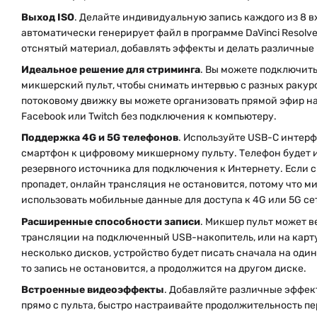
Выход ISO
. Делайте индивидуальную запись каждого из 8 в
автоматически генерирует файл в программе DaVinci Resolve
отснятый материал, добавлять эффекты и делать различные
Идеальное решение для стриминга
. Вы можете подключить
микшерский пульт, чтобы снимать интервью с разных ракур
потоковому движку вы можете организовать прямой эфир на 
Facebook или Twitch без подключения к компьютеру.
Поддержка 4G и 5G телефонов
. Используйте USB-C интерф
смартфон к цифровому микшерному пульту. Телефон будет и
резервного источника для подключения к Интернету. Если с
пропадет, онлайн трансляция не остановится, потому что м
использовать мобильные данные для доступа к 4G или 5G се
Расширенные способности записи
. Микшер пульт может в
трансляции на подключенный USB-накопитель, или на карту
несколько дисков, устройство будет писать сначала на один 
то запись не остановится, а продолжится на другом диске.
Встроенные видеоэффекты
. Добавляйте различные эффек
прямо с пульта, быстро настраивайте продолжительность пе