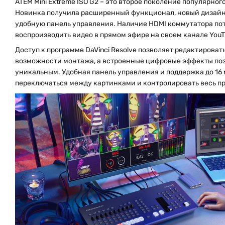
ATEM Mini Extreme ISO G2 – это второе поколение популярног
Новинка получила расширенный функционал, новый дизайн 
удобную панель управления. Наличие HDMI коммутатора по
воспроизводить видео в прямом эфире на своем канале YouTu
Доступ к программе DaVinci Resolve позволяет редактироват
возможности монтажа, а встроенные цифровые эффекты поз
уникальным. Удобная панель управления и поддержка до 16
переключаться между картинками и контролировать весь пр