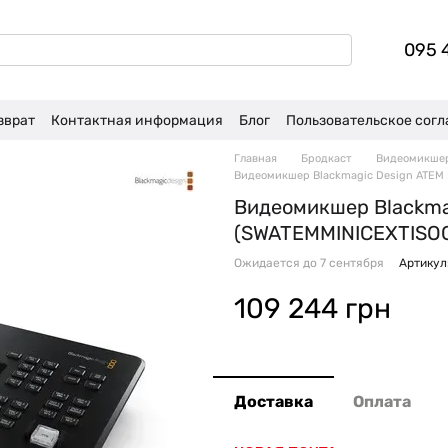
095 
зврат
Контактная информация
Блог
Пользовательское сог
Главная
Бродкаст
Видеомикше
Видеомикшер Blackmagic Design ATEM 
Видеомикшер Blackmag
(SWATEMMINICEXTISO
Ожидается до 7 сентября
Артикул
109 244 грн
Доставка
Оплата