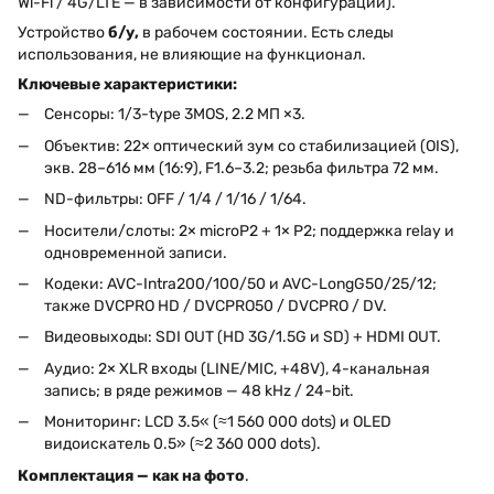
Wi-Fi / 4G/LTE — в зависимости от конфигурации).
Устройство
б/у,
в рабочем состоянии. Есть следы
использования, не влияющие на функционал.
Ключевые характеристики:
Сенсоры: 1/3-type 3MOS, 2.2 МП ×3.
Объектив: 22× оптический зум со стабилизацией (OIS),
экв. 28–616 мм (16:9), F1.6–3.2; резьба фильтра 72 мм.
ND-фильтры: OFF / 1/4 / 1/16 / 1/64.
Носители/слоты: 2× microP2 + 1× P2; поддержка relay и
одновременной записи.
Кодеки: AVC-Intra200/100/50 и AVC-LongG50/25/12;
также DVCPRO HD / DVCPRO50 / DVCPRO / DV.
Видеовыходы: SDI OUT (HD 3G/1.5G и SD) + HDMI OUT.
Аудио: 2× XLR входы (LINE/MIC, +48V), 4-канальная
запись; в ряде режимов — 48 kHz / 24-bit.
Мониторинг: LCD 3.5« (≈1 560 000 dots) и OLED
видоискатель 0.5» (≈2 360 000 dots).
Комплектация — как на фото
.