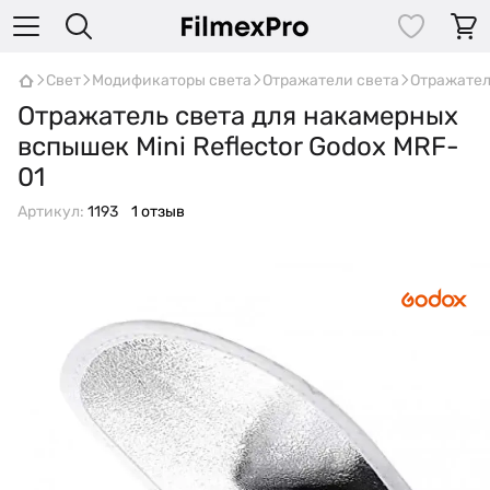
Свет
Модификаторы света
Отражатели света
Отражател
Отражатель света для накамерных
вспышек Mini Reflector Godox MRF-
01
Артикул:
1193
1 отзыв