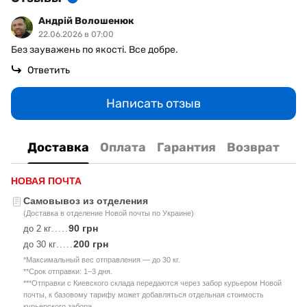
Андрій Волошенюк
22.06.2026 в 07:00
Без зауважень по якості. Все добре.
Ответить
Написать отзыв
Доставка
Оплата
Гарантия
Возврат
НОВАЯ ПОЧТА
Самовывоз из отделения
(Доставка в отделение Новой почты по Украине)
90 грн
до 2 кг
.....
200 грн
до 30 кг
.....
*Максимальный вес отправления — до 30 кг.
**Срок отправки: 1–3 дня.
***Отправки с Киевского склада передаются через забор курьером Новой
почты, к базовому тарифу может добавляться отдельная стоимость
курьерского забора.