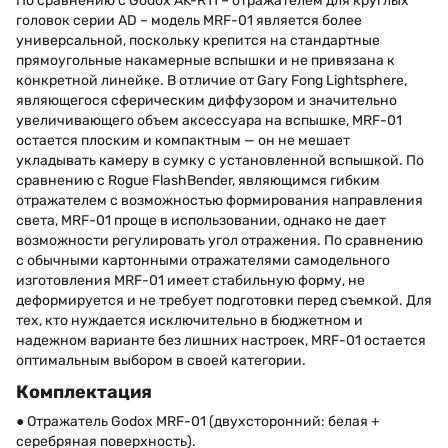
По сравнению с Godox AK-R11 – отражателем для круглых
головок серии AD – модель MRF-01 является более
универсальной, поскольку крепится на стандартные
прямоугольные накамерные вспышки и не привязана к
конкретной линейке. В отличие от Gary Fong Lightsphere,
являющегося сферическим диффузором и значительно
увеличивающего объем аксессуара на вспышке, MRF-01
остается плоским и компактным — он не мешает
укладывать камеру в сумку с установленной вспышкой. По
сравнению с Rogue FlashBender, являющимся гибким
отражателем с возможностью формирования направления
света, MRF-01 проще в использовании, однако не дает
возможности регулировать угол отражения. По сравнению
с обычными картонными отражателями самодельного
изготовления MRF-01 имеет стабильную форму, не
деформируется и не требует подготовки перед съемкой. Для
тех, кто нуждается исключительно в бюджетном и
надежном варианте без лишних настроек, MRF-01 остается
оптимальным выбором в своей категории.
Комплектация
● Отражатель Godox MRF-01 (двухсторонний: белая +
серебряная поверхность).