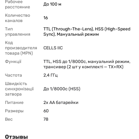
Рабочее
До 100 м
расстояние
Количество
16
каналов
Тип
TTL (Through-The-Lens)
,
HSS (High-Speed
управления
Sync)
,
Мануальный режим
Код
производителя
CELLS IIC
товара (MPN)
Функції
TTL, HSS до 1/8000с, мануальний режим,
трансивер (2 шт у комплекті — TX+RX)
Частота
2,4 ГГц
Швидкість
синхронізації
До 1/8000с (HSS)
затвора
Питание
2x AA батарейки
Размеры
60
Вес
78
Отзывы