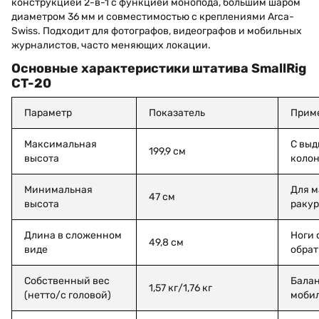
конструкцией 2-в-1 с функцией монопода, большим шаром
диаметром 36 мм и совместимостью с креплениями Arca-
Swiss. Подходит для фотографов, видеографов и мобильных
журналистов, часто меняющих локации.
Основные характеристики штатива SmallRig
CT-20
Параметр
Показатель
Прим
Максимальная
С выд
199,9 см
высота
коло
Минимальная
Для м
47 см
высота
ракур
Длина в сложенном
Ноги 
49,8 см
виде
обрат
Собственный вес
Балан
1,57 кг/1,76 кг
(нетто/с головой)
моби