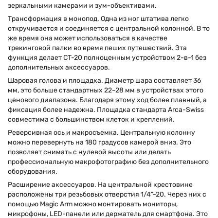
зеркальными камерами и зум-объективами.
Трансформация в монопод. Одна из ног штатива легко
откручивается и соединяется с центральной колонной. В то
же время она может использоваться в качестве
трекинговой палки во время пеших путешествий. Эта
функция делает CT-20 полноценным устройством 2-в-1 без
дополнительных аксессуаров.
Шаровая голова и площадка. Диаметр шара составляет 36
мм, это больше стандартных 22–28 мм в устройствах этого
ценового диапазона. Благодаря этому ход более плавный, а
фиксация более надежна. Площадка стандарта Arca-Swiss
совместима с большинством клеток и креплений.
Реверсивная ось и макросъемка. Центральную колонну
можно перевернуть на 180 градусов камерой вниз. Это
позволяет снимать с нулевой высоты или делать
профессиональную макрофотографию без дополнительного
оборудования.
Расширение аксессуаров. На центральной крестовине
расположены три резьбовых отверстия 1/4"-20. Через них с
помощью Magic Arm можно монтировать мониторы,
микрофоны, LED-панели или держатель для смартфона. Это