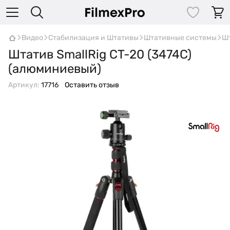
Видео
Стабилизация и Штативы
Штативные системы
Ш
Штатив SmallRig CT-20 (3474C)
(алюминиевый)
Артикул:
17716
Оставить отзыв