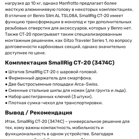
нагрузке до 10 кг, однако Manfrotto предлагает более
жесткую алюминиевую голову в некоторых комплектациях.
В отличие от Benro Slim AL TSL08A, SmallRig CT-20 имеет
функцию трансформации в монопод и три дополнительных
резьбовых отверстия для аксессуаров, которых у Benro нет.
Также CT-20 проигрывает таким специализированным
монтажным решениям, как Gitzo Traveler Series 1, по вопросу
долговечности карбоновых секций, однако значительно
доступнее по цене.
Комплектация SmallRig CT-20 (3474C)
● Штатив SmallRig CT-20 с шаровой головой.
● Фирменный держатель для смартфона.
● Две быстросъемные площадки Arca-Swiss.
● Сменные стальные шипы для ножек (для грунта и льда).
● Набор шестигранных ключей (3 штуки).
● Плотная сумка-чехол для транспортировки.
Вывод / Рекомендация
Итак, SmallRig CT-20 (3474C) – универсальное решение для
тех, кому важны компактность, мобильность и
функциональность в одном устройстве. Благодаря