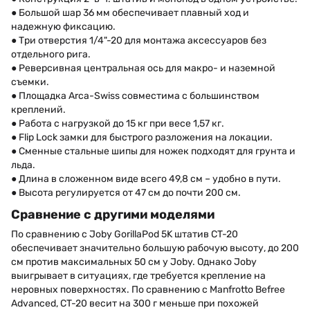
● Большой шар 36 мм обеспечивает плавный ход и
надежную фиксацию.
● Три отверстия 1/4"-20 для монтажа аксессуаров без
отдельного рига.
● Реверсивная центральная ось для макро- и наземной
съемки.
● Площадка Arca-Swiss совместима с большинством
креплений.
● Работа с нагрузкой до 15 кг при весе 1,57 кг.
● Flip Lock замки для быстрого разложения на локации.
● Сменные стальные шипы для ножек подходят для грунта и
льда.
● Длина в сложенном виде всего 49,8 см – удобно в пути.
● Высота регулируется от 47 см до почти 200 см.
Сравнение с другими моделями
По сравнению с Joby GorillaPod 5K штатив CT-20
обеспечивает значительно большую рабочую высоту, до 200
см против максимальных 50 см у Joby. Однако Joby
выигрывает в ситуациях, где требуется крепление на
неровных поверхностях. По сравнению с Manfrotto Befree
Advanced, CT-20 весит на 300 г меньше при похожей