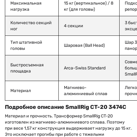
Максимальная
15 кг (вертикальное) / 8
Подхо
нагрузка
кг (для головы)
репор
Количество секций
3 быс
4 секции
ног
эксце
Тип штативной
Шар 3
Шаровая (Ball Head)
головы
панор
Совме
Быстросъемная
Arca-Swiss Standard
боль
площадка
Small
Магниево-
Легко
Материал
алюминиевый сплав
прочн
Подробное описание SmallRig CT-20 3474C
Материал и прочность. Трансформер SmallRig CT-20
изготовлен из магниево-алюминиевого сплава. Поэтому
при весе 1,57 кг конструкция выдерживает нагрузку до 15 кг.
Это исключает прогибы при работе с тяжелыми