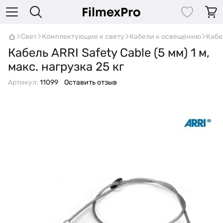
Свет
Комплектующие к свету
Кабели к освещению
Кабе
Кабель ARRI Safety Cable (5 мм) 1 м,
макс. нагрузка 25 кг
Артикул:
11099
Оставить отзыв