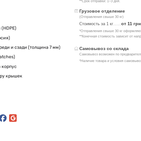
**Срок отправки: 1–3 дня.
Грузовое отделение
(Отправления свыше 30 кг)
от 11 грн
Стоимость за 1 кг
.....
 (HDPE)
*Отправления свыше 30 кг оформляют
**Конечная стоимость зависит от нап
рсия)
еди и сзади (толщина 7 мм)
Самовывоз со склада
Самовывоз возможен по предваритель
atches)
*Наличие товара и условия самовыво
 корпус
тру крышек