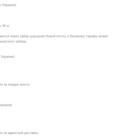
о Украине)
30 кг.
даются через забор курьером Новой почты, к базовому тарифу может
ьерского забора.
 Украине)
рн за каждое место.
Украине)
рн за адресную доставку.