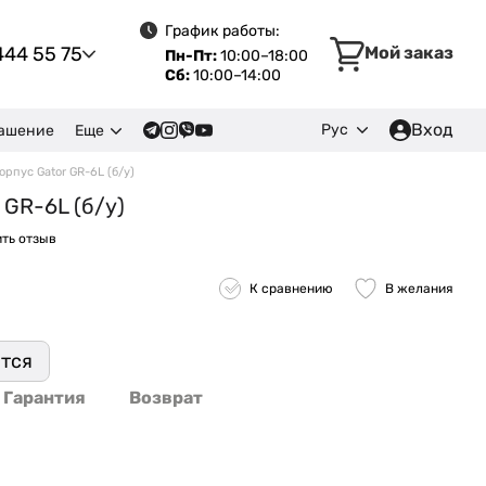
График работы:
444 55 75
Мой заказ
Пн-Пт:
10:00–18:00
Сб:
10:00–14:00
Вход
Рус
лашение
Еще
орпус Gator GR-6L (б/у)
 GR-6L (б/у)
ть отзыв
К сравнению
В желания
ится
Гарантия
Возврат