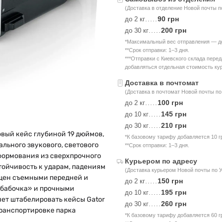
(Доставка в отделение Новой почты п
90 грн
до 2 кг
.....
200 грн
до 30 кг
.....
*Максимальный вес отправления — до 
**Срок отправки: 1–3 дня.
***Отправки с Киевского склада пере
добавляться отдельная стоимость кур
Доставка в почтомат
(Доставка в почтомат Новой почты по
100 грн
до 2 кг
.....
145 грн
до 10 кг
.....
210 грн
до 30 кг
.....
вый кейс глубиной 19 дюймов,
*К базовому тарифу добавляется 10 г
льного звукового, светового
**Срок отправки: 1–3 дня.
формования из сверхпрочного
Курьером по адресу
тойчивость к ударам, падениям
(Доставка курьером Новой почты по 
щен съемными передней и
150 грн
до 2 кг
.....
«бабочка» и прочными
195 грн
до 10 кг
.....
ет штабелировать кейсы Gator
260 грн
до 30 кг
.....
транспортировке парка
*К базовому тарифу добавляется 60 г