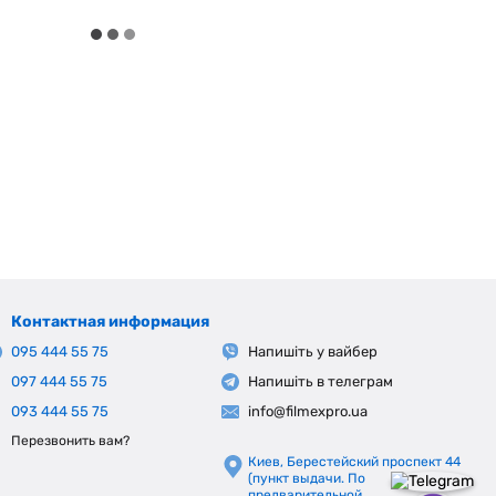
Контактная информация
095 444 55 75
Напишіть у вайбер
097 444 55 75
Напишіть в телеграм
093 444 55 75
info@filmexpro.ua
Перезвонить вам?
Киев, Берестейский проспект 44
(пункт выдачи. По
предварительной