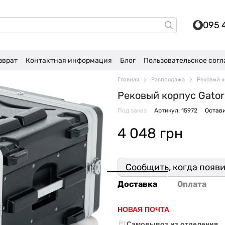
095 
зврат
Контактная информация
Блог
Пользовательское сог
Главная
Распродажа
Рековый к
Рековый корпус Gator
Под заказ
Артикул: 15972
Остави
4 048 грн
Сообщить, когда появ
Доставка
Оплата
НОВАЯ ПОЧТА
Самовывоз из отделения