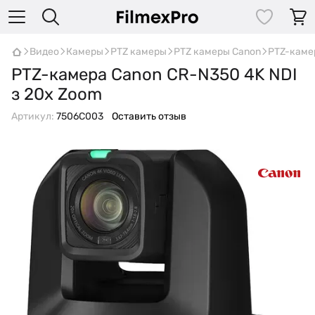
Видео
Камеры
PTZ камеры
PTZ камеры Canon
PTZ-камер
PTZ-камера Сanon CR-N350 4K NDI
з 20x Zoom
Артикул:
7506C003
Оставить отзыв