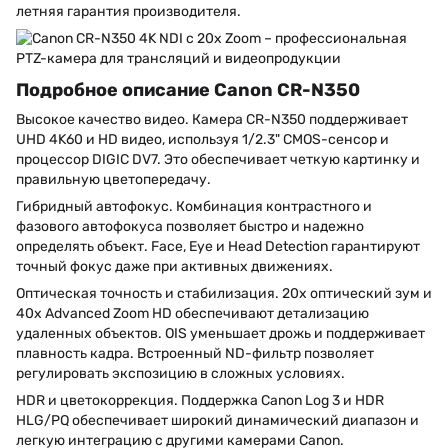
летняя гарантия производителя.
Подробное описание Canon CR-N350
Высокое качество видео. Камера CR-N350 поддерживает
UHD 4K60 и HD видео, используя 1/2.3" CMOS-сенсор и
процессор DIGIC DV7. Это обеспечивает четкую картинку и
правильную цветопередачу.
Гибридный автофокус. Комбинация контрастного и
фазового автофокуса позволяет быстро и надежно
определять объект. Face, Eye и Head Detection гарантируют
точный фокус даже при активных движениях.
Оптическая точность и стабилизация. 20x оптический зум и
40x Advanced Zoom HD обеспечивают детализацию
удаленных объектов. OIS уменьшает дрожь и поддерживает
плавность кадра. Встроенный ND-фильтр позволяет
регулировать экспозицию в сложных условиях.
HDR и цветокоррекция. Поддержка Canon Log 3 и HDR
HLG/PQ обеспечивает широкий динамический диапазон и
легкую интеграцию с другими камерами Canon.