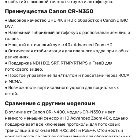
● событий с высокой точностью зума и автофокуса.
Преимущества Canon CR-N350
● Высокое качество UHD 4K и HD с обработкой Canon DIGIC
DV7.
● Надежный гибридный автофокус с распознаванием лиц и
головы.
● Мощный оптический зум с 40x Advanced Zoom HD.
● Оптическая стабилизация для плавного кадра при любых
движениях.
● Поддержка NDI HX2, SRT, RTMP/RTMPS и FreeD для
потокового видео.
● Простое управление пан/тилтом и пресетами через RCCA
и MCMA.
● Возможность вертикального укропа для социальных
сетей.
Сравнение с другими моделями
В отличие от Canon CR-N400, модель CR-N350 имеет
немного меньший сенсор и HD Advanced Zoom 40x, однако
поддерживает все ключевые протоколы для потоковых
трансляций, включая NDI HX2, SRT и PoE++. Стоимость и
компактность делают ее оптимальной для образовательных