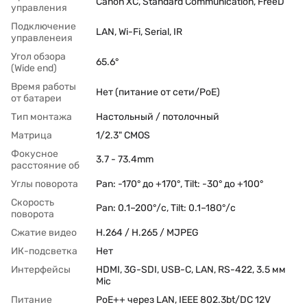
Canon XC, Standard Communication, FreeD
управления
Подключение
LAN, Wi-Fi, Serial, IR
управленеия
Угол обзора
65.6°
(Wide end)
Время работы
Нет (питание от сети/PoE)
от батареи
Тип монтажа
Настольный / потолочный
Матрица
1/2.3" CMOS
Фокусное
3.7 - 73.4mm
расстояние об
Углы поворота
Pan: -170° до +170°, Tilt: -30° до +100°
Скорость
Pan: 0.1–200°/с, Tilt: 0.1–180°/с
поворота
Сжатие видео
H.264 / H.265 / MJPEG
ИК-подсветка
Нет
Интерфейсы
HDMI, 3G-SDI, USB-C, LAN, RS-422, 3.5 мм
Mic
Питание
PoE++ через LAN, IEEE 802.3bt/DC 12V