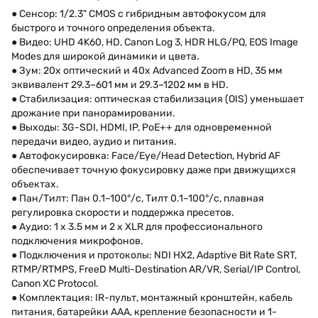
● Сенсор: 1/2.3" CMOS с гибридным автофокусом для
быстрого и точного определения объекта.
● Видео: UHD 4K60, HD, Canon Log 3, HDR HLG/PQ, EOS Image
Modes для широкой динамики и цвета.
● Зум: 20x оптический и 40x Advanced Zoom в HD, 35 мм
эквивалент 29.3–601 мм и 29.3–1202 мм в HD.
● Стабилизация: оптическая стабилизация (OIS) уменьшает
дрожание при панорамировании.
● Выходы: 3G-SDI, HDMI, IP, PoE++ для одновременной
передачи видео, аудио и питания.
● Автофокусировка: Face/Eye/Head Detection, Hybrid AF
обеспечивает точную фокусировку даже при движущихся
объектах.
● Пан/Тилт: Пан 0.1–100°/с, Тилт 0.1–100°/с, плавная
регулировка скорости и поддержка пресетов.
● Аудио: 1 x 3.5 мм и 2 x XLR для профессионального
подключения микрофонов.
● Подключения и протоколы: NDI HX2, Adaptive Bit Rate SRT,
RTMP/RTMPS, FreeD Multi-Destination AR/VR, Serial/IP Control,
Canon XC Protocol.
● Комплектация: IR-пульт, монтажный кронштейн, кабель
питания, батарейки AAA, крепление безопасности и 1-