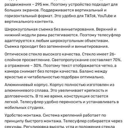
раздвижения – 295 мм. Поэтому устройство подходит для
больших экранов. Поддерживается вертикальный и
горизонтальный формат. Это удобно для TikTok, YouTube и
вертикального контента.
Широкоугольная съемка без виньетирования. Верхний и
нижний модули рамы растягиваются. Поэтому телесуфлер
адаптируется к любым широкоугольным объективам.
Съемка проходит без затемнений и виньетирования.
Оптическое стекло высокого качества. Стекло имеет 26-
слойное просветление. Светопропускание составляет 70%,
а отражение – 30%. Поэтому текст отображается четко, а
камера снимает без потери качества. Баланс между
яркостью и читабельностью подобран оптимально.
Алюминиевый корпус. Корпус полностью изготовлен из
алюминиевого сплава. Это увеличивает крепкость и
долговечность. В то же время, конструкция остается
легкой. Телесуфлер удобно переносить и устанавливать в
мобильных студиях.
Удобство монтажа. Система креплений работает по
принципу быстрого монтажа. Телесуфлер собирается через
секунды. Регулировка высоты, угла и положения стекла