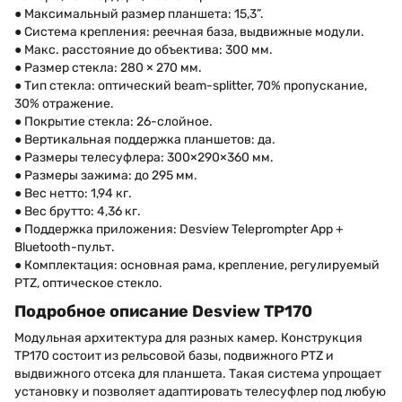
● Максимальный размер планшета: 15,3”.
● Система крепления: реечная база, выдвижные модули.
● Макс. расстояние до объектива: 300 мм.
● Размер стекла: 280 × 270 мм.
● Тип стекла: оптический beam-splitter, 70% пропускание,
30% отражение.
● Покрытие стекла: 26-слойное.
● Вертикальная поддержка планшетов: да.
● Размеры телесуфлера: 300×290×360 мм.
● Размеры зажима: до 295 мм.
● Вес нетто: 1,94 кг.
● Вес брутто: 4,36 кг.
● Поддержка приложения: Desview Teleprompter App +
Bluetooth-пульт.
● Комплектация: основная рама, крепление, регулируемый
PTZ, оптическое стекло.
Подробное описание Desview TP170
Модульная архитектура для разных камер. Конструкция
TP170 состоит из рельсовой базы, подвижного PTZ и
выдвижного отсека для планшета. Такая система упрощает
установку и позволяет адаптировать телесуфлер под любую