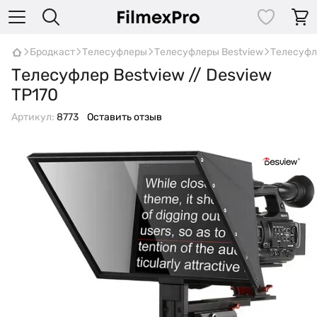
Бродкаст
Телесуфлеры
Телесуфлеры Bestview
Телесуфле
Телесуфлер Bestview // Desview
TP170
Артикул:
8773
Оставить отзыв