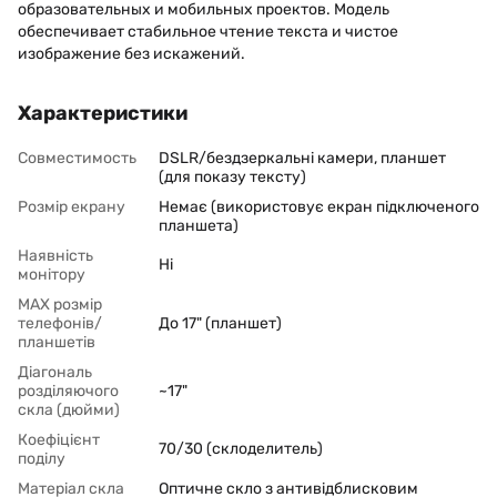
образовательных и мобильных проектов. Модель
обеспечивает стабильное чтение текста и чистое
изображение без искажений.
Характеристики
Совместимость
DSLR/бездзеркальні камери, планшет
(для показу тексту)
Розмір екрану
Немає (використовує екран підключеного
планшета)
Наявність
Ні
монітору
MAX розмір
телефонів/
До 17" (планшет)
планшетів
Діагональ
розділяючого
~17"
скла (дюйми)
Коефіцієнт
70/30 (склоделитель)
поділу
Матеріал скла
Оптичне скло з антивідблисковим