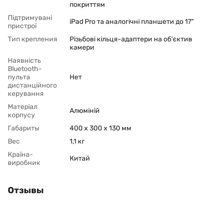
покриттям
Підтримувані
iPad Pro та аналогічні планшети до 17"
пристрої
Тип крепления
Різьбові кільця-адаптери на об'єктив
камери
Наявність
Bluetooth-
пульта
Нет
дистанційного
керування
Матеріал
Алюміній
корпусу
Габариты
400 x 300 x 130 мм
Вес
1,1 кг
Країна-
Китай
виробник
Отзывы