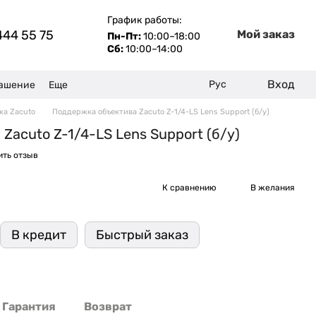
График работы:
444 55 75
Мой заказ
Пн-Пт:
10:00–18:00
Сб:
10:00–14:00
Вход
Рус
лашение
Еще
жа Zacuto
Поддержка объектива Zacuto Z-1/4-LS Lens Support (б/у)
Zacuto Z-1/4-LS Lens Support (б/у)
ить отзыв
К сравнению
В желания
В кредит
Быстрый заказ
Гарантия
Возврат