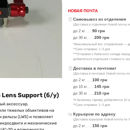
НОВАЯ ПОЧТА
Самовывоз из отделения
(Доставка в отделение Новой почты п
90 грн
до 2 кг
.....
200 грн
до 30 кг
.....
*Максимальный вес отправления — до 
**Срок отправки: 1–3 дня.
***Отправки с Киевского склада пере
добавляться отдельная стоимость кур
Доставка в почтомат
(Доставка в почтомат Новой почты по
100 грн
до 2 кг
.....
145 грн
до 10 кг
.....
210 грн
до 30 кг
.....
Lens Support (б/у)
*К базовому тарифу добавляется 10 г
ый аксессуар,
**Срок отправки: 1–3 дня.
или тяжелых объективов на
Курьером по адресу
 рельсы (LWS) и позволяет
(Доставка курьером Новой почты по 
микросдвиги и механические
150 грн
до 2 кг
.....
/4"-20 и возможности