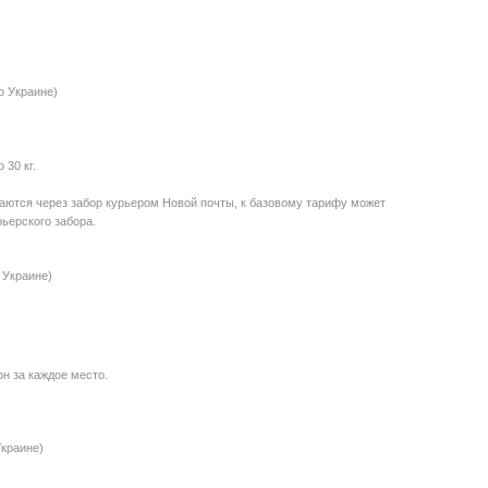
о Украине)
30 кг.
даются через забор курьером Новой почты, к базовому тарифу может
ьерского забора.
 Украине)
рн за каждое место.
Украине)