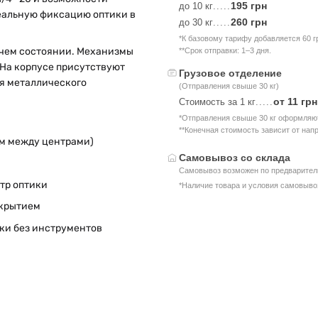
195 грн
до 10 кг
.....
деальную фиксацию оптики в
260 грн
до 30 кг
.....
*К базовому тарифу добавляется 60 г
очем состоянии. Механизмы
**Срок отправки: 1–3 дня.
На корпусе присутствуют
Грузовое отделение
ля металлического
(Отправления свыше 30 кг)
от 11 грн
Стоимость за 1 кг
.....
*Отправления свыше 30 кг оформляют
**Конечная стоимость зависит от нап
мм между центрами)
Самовывоз со склада
Самовывоз возможен по предваритель
тр оптики
*Наличие товара и условия самовыво
окрытием
ки без инструментов