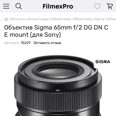
Оптика и Аксессуары
Объективы
Объективы Sigma
Объек
Объектив Sigma 65mm f/2 DG DN C
E mount (для Sony)
Артикул:
15229
Оставить отзыв