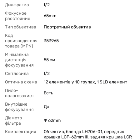
Диафрагма
f/2
Фокусное
65mm
расстояние
Тип объектива
Портретный объектив
Код
производителя
353965
товара (MPN)
Мінімальна
дистанція
55 см
фокусування
Світлосила
f/2
Оптична схема
12 елементів у 10 групах, 1 SLD елемент
Пило-
Есть
вологозахист
Внутрішнє
Да
фокусування
Діаметр
Φ 62mm
фільтра
Комплектация
Объектив, бленда LH706-01, передняя
крышка LCF-62mm III, задняя крышка LCR