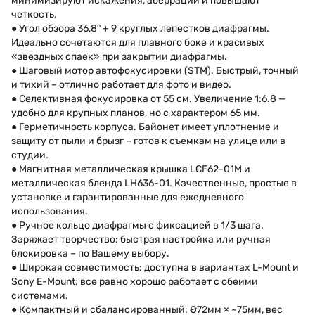
минимизируют искажения, аберрации и повышают
четкость.
● Угол обзора 36,8° + 9 круглых лепестков диафрагмы.
Идеально сочетаются для плавного боке и красивых
«звездных спаек» при закрытии диафрагмы.
● Шаговый мотор автофокусировки (STM). Быстрый, точный
и тихий – отлично работает для фото и видео.
● Селективная фокусировка от 55 см. Увеличение 1:6.8 —
удобно для крупных планов, но с характером 65 мм.
● Герметичность корпуса. Байонет имеет уплотнение и
защиту от пыли и брызг – готов к съемкам на улице или в
студии.
● Магнитная металлическая крышка LCF62-01M и
металлическая бленда LH636-01. Качественные, простые в
установке и гарантированные для ежедневного
использования.
● Ручное кольцо диафрагмы с фиксацией в 1/3 шага.
Заряжает творчество: быстрая настройка или ручная
блокировка – по Вашему выбору.
● Широкая совместимость: доступна в вариантах L-Mount и
Sony E-Mount; все равно хорошо работает с обеими
системами.
● Компактный и сбалансированный: Ø72мм × ~75мм, вес