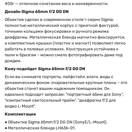
405г — отличное сочетание веса и маневренности.
Дизайн Sigma 65mm f/2 DG DN
Объектив сделан в современном стиле I-серии Sigma:
полностью металлический корпус с приятной фактурой,
точными кольцами фокусировки и ручного режима
диафрагмы. Металлическая бленда магнитно фиксируется,
а комплектные крышки (пластик и магнит) позволяют легко
работать в полевых условиях. Конструкция устойчива к
пыли и брызгам – можно смело фотографировать даже под
дождем.
Кому подойдет Sigma 65mm f/2 DG DN
Если вы снимаете портреты, лайфстайл, влаги, виды с
динамическим фоном, очаровательные крупные планы – это
объектив станет вашим надежным помощником. Он
идеально подходит запросам: "портретный 65мм для Sony",
"компактный светосильный прайм", "диафрагма f/2 для
видео L-Mount".
Комплектация
● Объектив Sigma 65mm f/2 DG DN (SonyE/L-Mount).
● Металлическая бленда LH636-01.