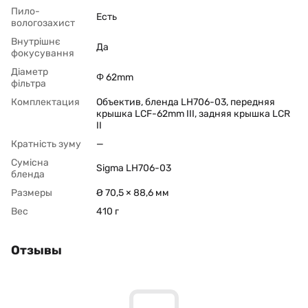
Пило-
Есть
вологозахист
Внутрішнє
Да
фокусування
Діаметр
Φ 62mm
фільтра
Комплектация
Объектив, бленда LH706-03, передняя
крышка LCF-62mm III, задняя крышка LCR
II
Кратність зуму
—
Сумісна
Sigma LH706-03
бленда
Размеры
Ø 70,5 × 88,6 мм
Вес
410 г
Отзывы