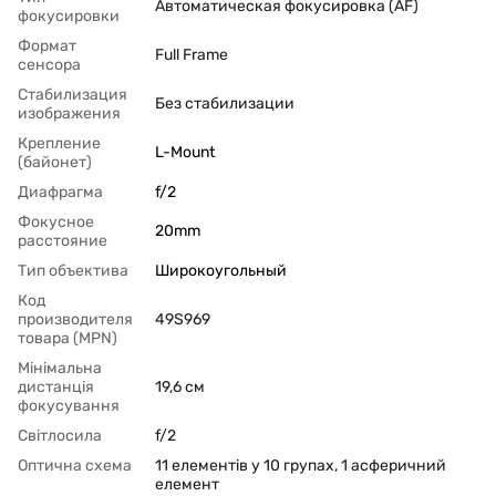
Автоматическая фокусировка (AF)
фокусировки
Формат
Full Frame
сенсора
Стабилизация
Без стабилизации
изображения
Крепление
L-Mount
(байонет)
Диафрагма
f/2
Фокусное
20mm
расстояние
Тип объектива
Широкоугольный
Код
производителя
49S969
товара (MPN)
Мінімальна
дистанція
19,6 см
фокусування
Світлосила
f/2
Оптична схема
11 елементів у 10 групах, 1 асферичний
елемент