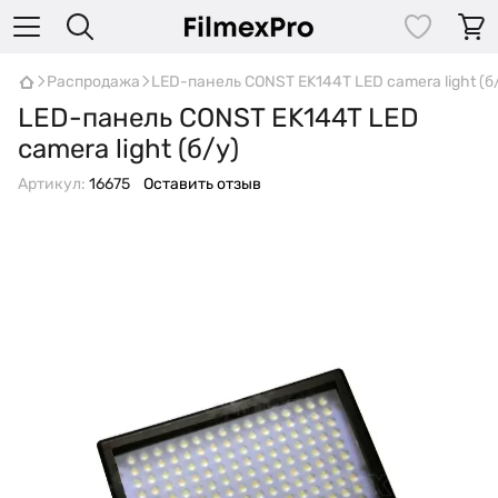
Распродажа
LED-панель CONST EK144T LED camera light (б
LED-панель CONST EK144T LED
camera light (б/у)
Артикул:
16675
Оставить отзыв