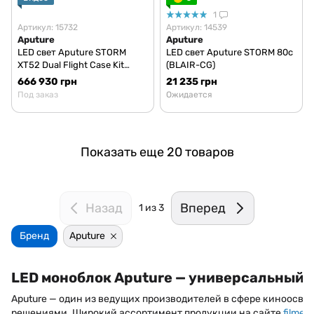
1
Артикул: 15732
Артикул: 14539
Aputure
Aputure
LED свет Aputure STORM
LED свет Aputure STORM 80c
XT52 Dual Flight Case Kit
(BLAIR-CG)
(BLAIR)
666 930 грн
21 235 грн
Под заказ
Ожидается
Показать еще 20 товаров
Назад
Вперед
1
из 3
Бренд
Aputure
LED моноблок Aputure
— универсальный с
Aputure — один из ведущих производителей в сфере киноос
решениями. Широкий ассортимент продукции на сайте
filmex