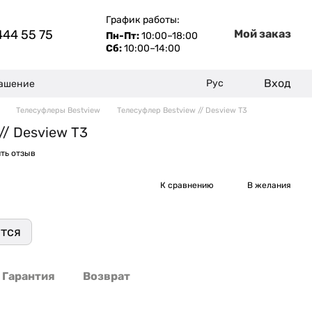
График работы:
444 55 75
Мой заказ
Пн-Пт:
10:00–18:00
Сб:
10:00–14:00
Вход
Рус
лашение
Телесуфлеры Bestview
Телесуфлер Bestview // Desview T3
// Desview T3
ть отзыв
К сравнению
В желания
ится
Гарантия
Возврат