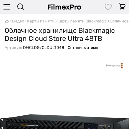
Видео
Карты памяти
Карты памяти Blackmagic
Облачное 
Облачное хранилище Blackmagic
Design Cloud Store Ultra 48TB
Артикул:
DWCLDG/CLDULT048
Оставить отзыв