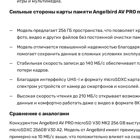
игры и мультимедиа.
Сильные стороны карты памяти Angelbird AV PRO 
Модель предлагает 256 ГБ пространства, что позволяет 
фото, видео и других файлов без постоянной очистки па
Модель отличается повышенной надежностью благодаря 
помогает сохранить данные в сложных условиях эксплу
Стабильная скорость записи до 140 МБ/с обеспечивает п
потери кадров.
Благодаря интерфейсу UHS-I и формату microSDXC карт
спектром устройств от камер до смартфонов и консолей.
Высокая скорость чтения до 210 МБ/с открывает возмож
данные и комфортно работать даже с видео в формате 8K
Сравнение с аналогами
Конкурентом Angelbird AV PRO microSD V30 MK2 256 GB высту
microSDXC 256GB V30 A2. Модель от Angelbird имеет преимущ
примерно на 10 МБ/с выше, что положительно влияет на ско