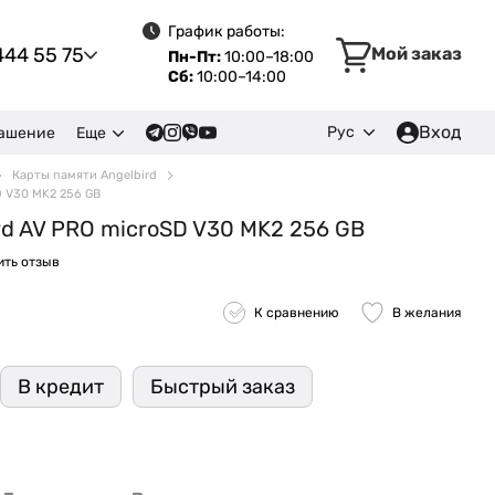
График работы:
444 55 75
Мой заказ
Пн-Пт:
10:00–18:00
Сб:
10:00–14:00
Вход
Рус
лашение
Еще
Карты памяти Angelbird
D V30 MK2 256 GB
rd AV PRO microSD V30 MK2 256 GB
ить отзыв
К сравнению
В желания
В кредит
Быстрый заказ