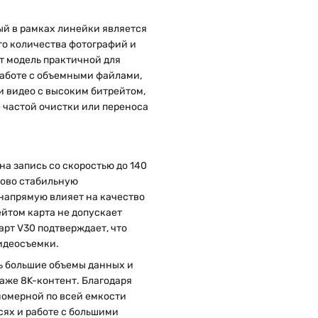
ый в рамках линейки является
го количества фотографий и
т модель практичной для
работе с объемными файлами,
 видео с высоким битрейтом,
е частой очистки или переноса
на запись со скоростью до 140
ково стабильную
о напрямую влияет на качество
ейтом карта не допускает
арт V30 подтверждает, что
видеосъемки.
ть большие объемы данных и
даже 8K-контент. Благодаря
номерной по всей емкости
сях и работе с большими