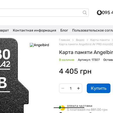
095 
зврат
Контактная информация
Блог
Пользовательское сог
Главная
Видео
Карты памяти
Карта памяти Angelbird AV PRO microS
Карта памяти Angelbi
В наличии
Артикул: 17307
Остав
4 405 грн
Купить
ОПЛАТА ЧАСТЯМИ
5 платежей по 881.00 грн