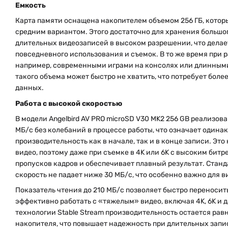
Емкость
Карта памяти оснащена накопителем объемом 256 ГБ, котор
средним вариантом. Этого достаточно для хранения большо
длительных видеозаписей в высоком разрешении, что делае
повседневного использования и съемок. В то же время при 
например, современными играми на консолях или длинными
такого объема может быстро не хватить, что потребует боле
данных.
Работа с высокой скоростью
В модели Angelbird AV PRO microSD V30 MK2 256 GB реализова
МБ/с без колебаний в процессе работы, что означает одина
производительность как в начале, так и в конце записи. Эт
видео, поэтому даже при съемке в 4K или 6K с высоким битр
пропусков кадров и обеспечивает плавный результат. Станд
скорость не падает ниже 30 МБ/с, что особенно важно для 
Показатель чтения до 210 МБ/с позволяет быстро переноси
эффективно работать с «тяжелым» видео, включая 4K, 6K и 
технологии Stable Stream производительность остается рав
накопителя, что повышает надежность при длительных запи