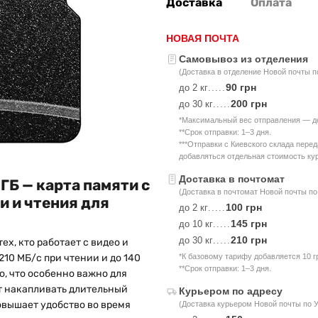
Доставка
Оплата
НОВАЯ ПОЧТА
Самовывоз из отделения
(Доставка в отделение Новой почты п
90 грн
до 2 кг
.....
200 грн
до 30 кг
.....
*Максимальный вес отправления — до 
**Срок отправки: 1–3 дня.
***Отправки с Киевского склада пере
добавляться отдельная стоимость кур
Доставка в почтомат
ГБ — карта памяти с
(Доставка в почтомат Новой почты по
и и чтения для
100 грн
до 2 кг
.....
145 грн
до 10 кг
.....
210 грн
до 30 кг
.....
ех, кто работает с видео и
10 МБ/с при чтении и до 140
*К базовому тарифу добавляется 10 г
**Срок отправки: 1–3 дня.
о, что особенно важно для
т накапливать длительный
Курьером по адресу
овышает удобство во время
(Доставка курьером Новой почты по 