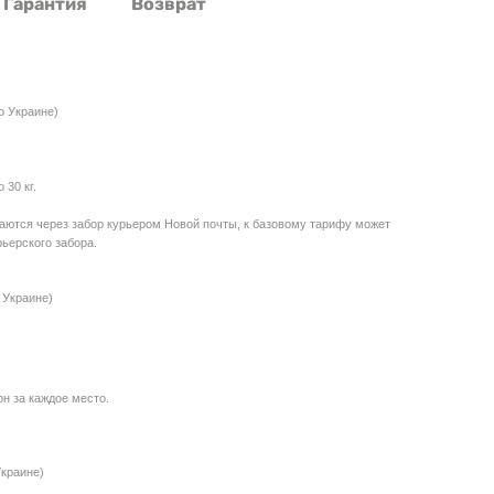
Гарантия
Возврат
о Украине)
30 кг.
даются через забор курьером Новой почты, к базовому тарифу может
ьерского забора.
 Украине)
рн за каждое место.
Украине)