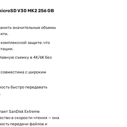
microSD V30 MK2 256 GB
хранить значительные объемы
мяти.
комплексной защите, что
атации.
лавную съемку в 4K/6K без
а совместима с широким
ность быстро передавать
.
пает SanDisk Extreme
ество в скорости чтения — она
рость передачи файлов и