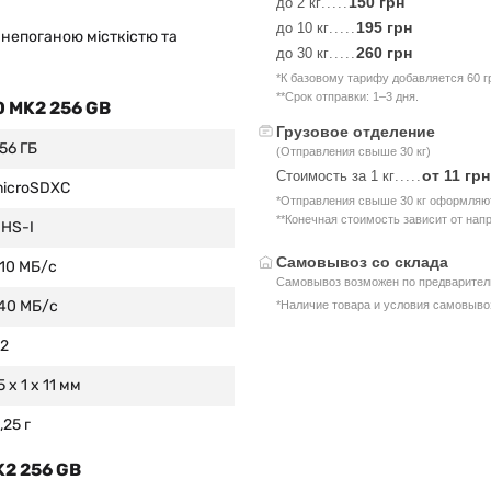
150 грн
до 2 кг
.....
195 грн
до 10 кг
.....
260 грн
до 30 кг
.....
*К базовому тарифу добавляется 60 г
**Срок отправки: 1–3 дня.
0 MK2 256 GB
Грузовое отделение
56 ГБ
(Отправления свыше 30 кг)
от 11 грн
Стоимость за 1 кг
.....
icroSDXC
*Отправления свыше 30 кг оформляют
**Конечная стоимость зависит от нап
HS-I
Самовывоз со склада
10 МБ/с
Самовывоз возможен по предваритель
40 МБ/с
*Наличие товара и условия самовыво
2
5 x 1 x 11 мм
,25 г
K2 256 GB