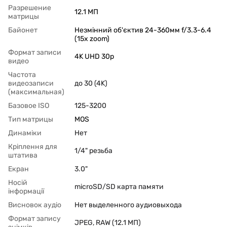
Разрешение
12.1 МП
матрицы
Байонет
Незмінний об'єктив 24-360мм f/3.3-6.4
(15x zoom)
Формат записи
4K UHD 30p
видео
Частота
видеозаписи
до 30 (4K)
(максимальная)
Базовое ISO
125-3200
Тип матрицы
MOS
Динаміки
Нет
Кріплення для
1/4" резьба
штатива
Екран
3.0"
Носій
microSD/SD карта памяти
інформації
Висновок аудіо
Нет выделенного аудиовыхода
Формат запису
JPEG, RAW (12.1 МП)