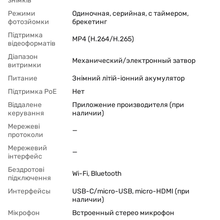
знімків
Режими
Одиночная, серийная, с таймером,
фотозйомки
брекетинг
Підтримка
MP4 (H.264/H.265)
відеоформатів
Діапазон
Механический/электронный затвор
витримки
Питание
Знімний літій-іонний акумулятор
Підтримка PoЕ
Нет
Віддалене
Приложение производителя (при
керування
наличии)
Мережеві
—
протоколи
Мережевий
—
інтерфейс
Бездротові
Wi-Fi, Bluetooth
підключення
Интерфейсы
USB-C/micro-USB, micro-HDMI (при
наличии)
Мікрофон
Встроенный стерео микрофон