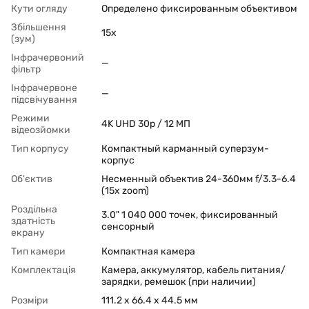
Кути огляду
Определено фиксированным объективом
Збільшення
15x
(зум)
Інфрачервоний
—
фільтр
Інфрачервоне
—
підсвічування
Режими
4K UHD 30p / 12 МП
відеозйомки
Тип корпусу
Компактный карманный суперзум-
корпус
Об'єктив
Несменный объектив 24-360мм f/3.3-6.4
(15x zoom)
Роздільна
3.0" 1 040 000 точек, фиксированный
здатність
сенсорный
екрану
Тип камери
Компактная камера
Комплектація
Камера, аккумулятор, кабель питания/
зарядки, ремешок (при наличии)
Розміри
111.2 x 66.4 x 44.5 мм