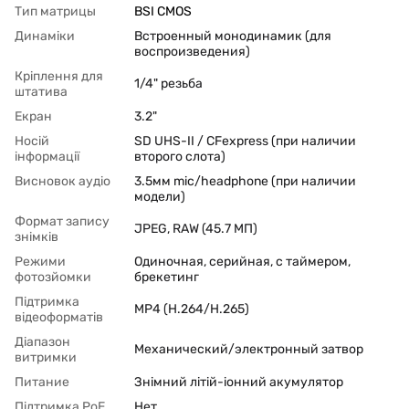
Тип матрицы
BSI CMOS
Динаміки
Встроенный монодинамик (для
воспроизведения)
Кріплення для
1/4" резьба
штатива
Екран
3.2"
Носій
SD UHS-II / CFexpress (при наличии
інформації
второго слота)
Висновок аудіо
3.5мм mic/headphone (при наличии
модели)
Формат запису
JPEG, RAW (45.7 МП)
знімків
Режими
Одиночная, серийная, с таймером,
фотозйомки
брекетинг
Підтримка
MP4 (H.264/H.265)
відеоформатів
Діапазон
Механический/электронный затвор
витримки
Питание
Знімний літій-іонний акумулятор
Підтримка PoЕ
Нет