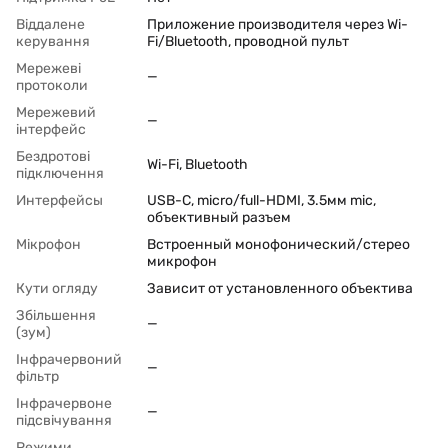
Віддалене
Приложение производителя через Wi-
керування
Fi/Bluetooth, проводной пульт
Мережеві
—
протоколи
Мережевий
—
інтерфейс
Бездротові
Wi-Fi, Bluetooth
підключення
Интерфейсы
USB-C, micro/full-HDMI, 3.5мм mic,
объективный разъем
Мікрофон
Встроенный монофонический/стерео
микрофон
Кути огляду
Зависит от установленного объектива
Збільшення
—
(зум)
Інфрачервоний
—
фільтр
Інфрачервоне
—
підсвічування
Режими