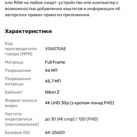
или RAW на любое смарт-устройство или компьютер с
возможностью добавления хештегов и информации об
авторских правах прямо из приложения.
Характеристики
Код
производителя
VOA070AE
товара (MPN)
Матрица
Full Frame
Разрешение
46 МП
Разрешение
45.7 МП
матрицы
Байонет
Nikon Z
Формат записи
4K UHD 30p (з кропом понад FHD)
видео
Частота
видеозаписи
до 30 (4K crop) / 120 (FHD)
(максимальная)
Базовое ISO
64-25600