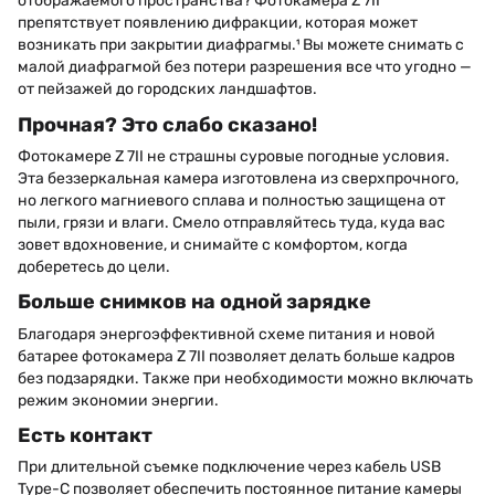
отображаемого пространства? Фотокамера Z 7II
препятствует появлению дифракции, которая может
возникать при закрытии диафрагмы.¹ Вы можете снимать с
малой диафрагмой без потери разрешения все что угодно —
от пейзажей до городских ландшафтов.
Прочная? Это слабо сказано!
Фотокамере Z 7II не страшны суровые погодные условия.
Эта беззеркальная камера изготовлена из сверхпрочного,
но легкого магниевого сплава и полностью защищена от
пыли, грязи и влаги. Смело отправляйтесь туда, куда вас
зовет вдохновение, и снимайте с комфортом, когда
доберетесь до цели.
Больше снимков на одной зарядке
Благодаря энергоэффективной схеме питания и новой
батарее фотокамера Z 7II позволяет делать больше кадров
без подзарядки. Также при необходимости можно включать
режим экономии энергии.
Есть контакт
При длительной съемке подключение через кабель USB
Type-C позволяет обеспечить постоянное питание камеры