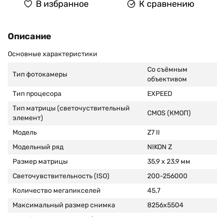
В избранное
К сравнению
Описание
Основные характеристики
Со съёмным
Тип фотокамеры
объективом
Тип процесора
EXPEED
Тип матрицы (светочуствительный
CMOS (КМОП)
элемент)
Модель
Z7 II
Модельный ряд
NIKON Z
Размер матрицы
35,9 x 23,9 мм
Светочувствительность (ISO)
200-256000
Количество мегапикселей
45,7
Максимальный размер снимка
8256x5504