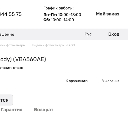
График работы:
444 55 75
Мой заказ
Пн-Пт:
10:00–18:00
Сб:
10:00–14:00
Вход
Рус
лашение
ео и фотокамеры
Видео и фотокамеры NIKON
Body) (VBA560AE)
ставить отзыв
К сравнению
В желания
ится
Гарантия
Возврат