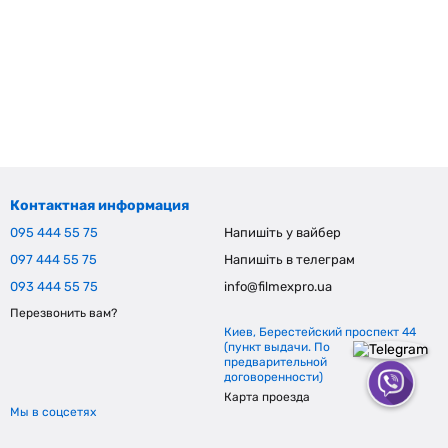
Контактная информация
095 444 55 75
Напишіть у вайбер
097 444 55 75
Напишіть в телеграм
093 444 55 75
info@filmexpro.ua
Перезвонить вам?
Киев, Берестейский проспект 44
(пункт выдачи. По
предварительной
договоренности)
Карта проезда
Мы в соцсетях