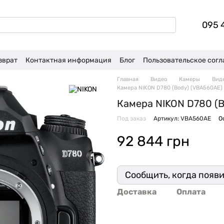
095 
зврат
Контактная информация
Блог
Пользовательское сог
Главная
Видео
Камеры
Вид
Камера NIKON D780 (Body) (VBA560AE)
Камера NIKON D780 (
Под заказ
Артикул: VBA560AE
О
92 844 грн
Сообщить, когда появ
Доставка
Оплата