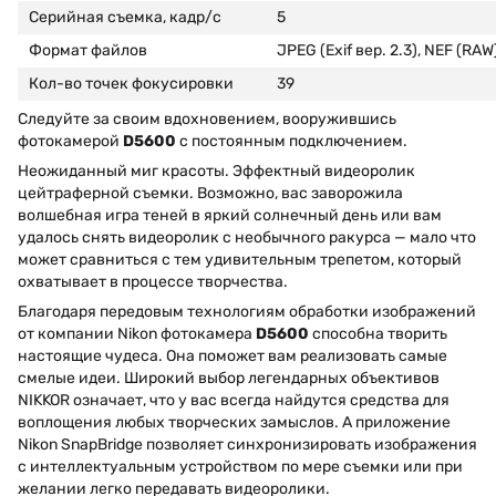
Серийная съемка, кадр/с
5
Формат файлов
JPEG (Exif вер. 2.3), NEF (RAW
Кол-во точек фокусировки
39
Следуйте за своим вдохновением, вооружившись
фотокамерой
D5600
с постоянным подключением.
Неожиданный миг красоты. Эффектный видеоролик
цейтраферной съемки. Возможно, вас заворожила
волшебная игра теней в яркий солнечный день или вам
удалось снять видеоролик с необычного ракурса — мало что
может сравниться с тем удивительным трепетом, который
охватывает в процессе творчества.
Благодаря передовым технологиям обработки изображений
от компании Nikon фотокамера
D5600
способна творить
настоящие чудеса. Она поможет вам реализовать самые
смелые идеи. Широкий выбор легендарных объективов
NIKKOR означает, что у вас всегда найдутся средства для
воплощения любых творческих замыслов. А приложение
Nikon SnapBridge позволяет синхронизировать изображения
с интеллектуальным устройством по мере съемки или при
желании легко передавать видеоролики.