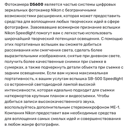
Фотокамера
D5600
является частью системы цифровых
зеркальных фотокамер Nikon с безграничными
возможностями расширения, которая может предоставить
средства для воплощения любых творческих идей в сфере
фотографии. Завоевавшие всемирное признание вспышки
Nikon Speedlight помогут вам с легкостью использовать
широчайший творческий потенциал освещения. С помощью
этих портативных вспышек вы сможете добиться
рассеивания или смягчения света, сделать более
выразительными изображения, снятые при дневном свете,
получить более качественные снимки при съемке в
сумерках, а также подчеркнуть детали объекта при съемке с
задним освещением. Если вам нужна максимальная
портативность, к вашим услугам вспышка SB-500 Speedlight
со встроенной светодиодной лампой высокой
интенсивности, которая идеально подходит для съемки
натюрмортов крупным планом и видеосъемки. Чтобы
добиться записи высококачественного звука,
воспользуйтесь дополнительным стереомикрофоном ME-1.
Компания Nikon предоставит вам необходимые средства
для воплощения самых смелых идей и совершенствования
в любом жанре фотографии.