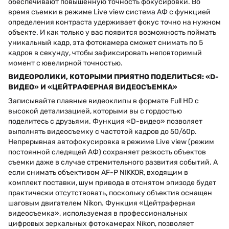
обеспечивают повышенную точность фокусировки. Во
время съемки в режиме Live view система АФ с функцией
определения контраста удерживает фокус точно на нужном
объекте. И как только у вас появится возможность поймать
уникальный кадр, эта фотокамера сможет снимать по 5
кадров в секунду, чтобы зафиксировать неповторимый
момент с ювелирной точностью.
ВИДЕОРОЛИКИ, КОТОРЫМИ ПРИЯТНО ПОДЕЛИТЬСЯ: «D-
ВИДЕО» И «ЦЕЙТРАФЕРНАЯ ВИДЕОСЪЕМКА»
Записывайте плавные видеоклипы в формате Full HD с
высокой детализацией, которыми вы с гордостью
поделитесь с друзьями. Функция «D-видео» позволяет
выполнять видеосъемку с частотой кадров до 50/60p.
Непрерывная автофокусировка в режиме Live view (режим
постоянной следящей АФ) сохраняет резкость объектов
съемки даже в случае стремительного развития событий. А
если снимать объективом AF-P NIKKOR, входящим в
комплект поставки, шум привода в отснятом эпизоде будет
практически отсутствовать, поскольку объектив оснащен
шаговым двигателем Nikon. Функция «Цейтраферная
видеосъемка», используемая в профессиональных
цифровых зеркальных фотокамерах Nikon, позволяет