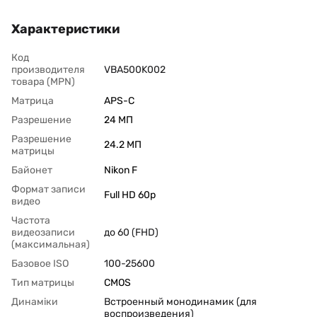
Характеристики
Код
производителя
VBA500K002
товара (MPN)
Матрица
APS-C
Разрешение
24 МП
Разрешение
24.2 МП
матрицы
Байонет
Nikon F
Формат записи
Full HD 60p
видео
Частота
видеозаписи
до 60 (FHD)
(максимальная)
Базовое ISO
100-25600
Тип матрицы
CMOS
Динаміки
Встроенный монодинамик (для
воспроизведения)