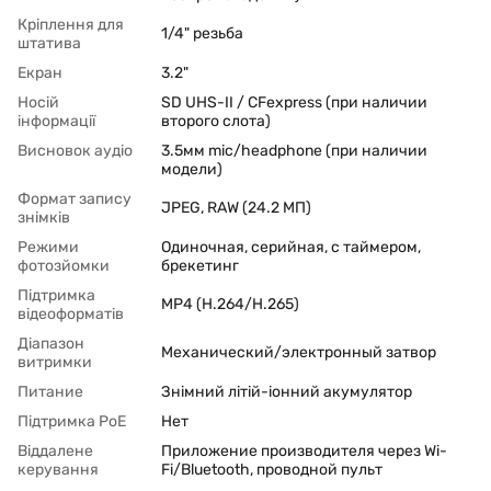
Кріплення для
1/4" резьба
штатива
Екран
3.2"
Носій
SD UHS-II / CFexpress (при наличии
інформації
второго слота)
Висновок аудіо
3.5мм mic/headphone (при наличии
модели)
Формат запису
JPEG, RAW (24.2 МП)
знімків
Режими
Одиночная, серийная, с таймером,
фотозйомки
брекетинг
Підтримка
MP4 (H.264/H.265)
відеоформатів
Діапазон
Механический/электронный затвор
витримки
Питание
Знімний літій-іонний акумулятор
Підтримка PoЕ
Нет
Віддалене
Приложение производителя через Wi-
керування
Fi/Bluetooth, проводной пульт