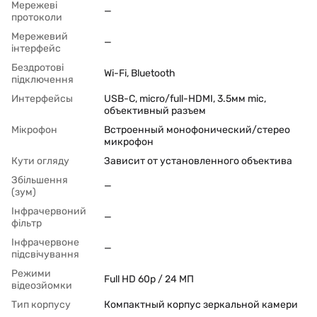
Мережеві
—
протоколи
Мережевий
—
інтерфейс
Бездротові
Wi-Fi, Bluetooth
підключення
Интерфейсы
USB-C, micro/full-HDMI, 3.5мм mic,
объективный разъем
Мікрофон
Встроенный монофонический/стерео
микрофон
Кути огляду
Зависит от установленного объектива
Збільшення
—
(зум)
Інфрачервоний
—
фільтр
Інфрачервоне
—
підсвічування
Режими
Full HD 60p / 24 МП
відеозйомки
Тип корпусу
Компактный корпус зеркальной камери