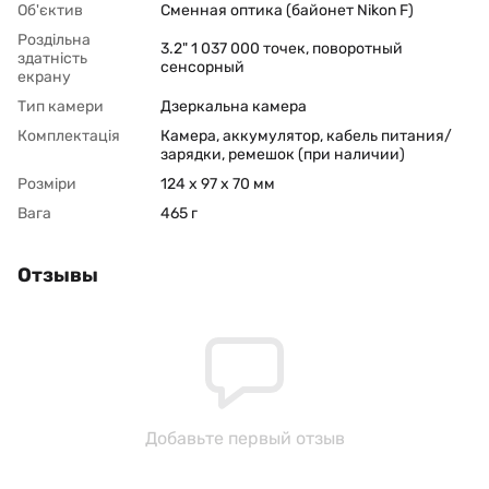
Об'єктив
Сменная оптика (байонет Nikon F)
Роздільна
3.2" 1 037 000 точек, поворотный
здатність
сенсорный
екрану
Тип камери
Дзеркальна камера
Комплектація
Камера, аккумулятор, кабель питания/
зарядки, ремешок (при наличии)
Розміри
124 x 97 x 70 мм
Вага
465 г
Отзывы
Добавьте первый отзыв