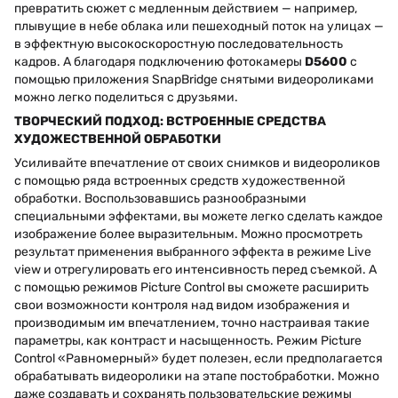
превратить сюжет с медленным действием — например,
плывущие в небе облака или пешеходный поток на улицах —
в эффектную высокоскоростную последовательность
кадров. А благодаря подключению фотокамеры
D5600
с
помощью приложения SnapBridge снятыми видеороликами
можно легко поделиться с друзьями.
ТВОРЧЕСКИЙ ПОДХОД: ВСТРОЕННЫЕ СРЕДСТВА
ХУДОЖЕСТВЕННОЙ ОБРАБОТКИ
Усиливайте впечатление от своих снимков и видеороликов
с помощью ряда встроенных средств художественной
обработки. Воспользовавшись разнообразными
специальными эффектами, вы можете легко сделать каждое
изображение более выразительным. Можно просмотреть
результат применения выбранного эффекта в режиме Live
view и отрегулировать его интенсивность перед съемкой. А
с помощью режимов Picture Control вы сможете расширить
свои возможности контроля над видом изображения и
производимым им впечатлением, точно настраивая такие
параметры, как контраст и насыщенность. Режим Picture
Control «Равномерный» будет полезен, если предполагается
обрабатывать видеоролики на этапе постобработки. Можно
даже создавать и сохранять пользовательские режимы