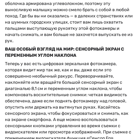
оболочка армирована углеволокном, поэтому эту
выносливую малышку можно смело брать с собой в любой
поход. Где бы вы ни оказались — в далеких странствиях или
на шумных городских улицах, стоит вам лишь охватить
пальцами выступающую рукоятку этой фотокамеры и
начать снимать, и вам больше не захочется выпускать ее из
рук.
ВАШ ОСОБЫЙ ВЗГЛЯД НА МИР: СЕНСОРНЫЙ ЭКРАН С
ПЕРЕМЕННЫМ УГЛОМ НАКЛОНА
Теперь у вас есть цифровая зеркальная фотокамера,
которая видит мир так же, как и вы, даже если это
совершенно необычный ракурс. Переворачивайте,
наклоняйте или вращайте большой сенсорный экран с
диагональю 8,1 см и переменным углом наклона, чтобы
компоновать восхитительные снимки: четкая видимость
обеспечена, даже если поднять фотокамеру над головой,
опустить или держать на вытянутых руках. Касайтесь
сенсорного экрана, чтобы фокусироваться и снимать, как
на экране смартфона. А еще можно воспользоваться
сенсорными кнопками управления во время съемки с
видоискателем или просмотра изображений. При съемке с
применением видоискателя функция «Сенсор Fn»