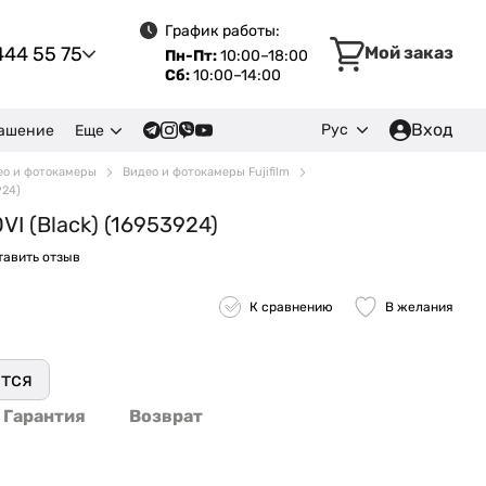
График работы:
444 55 75
Мой заказ
Пн-Пт:
10:00–18:00
Сб:
10:00–14:00
Вход
Рус
лашение
Еще
ео и фотокамеры
Видео и фотокамеры Fujifilm
924)
I (Black) (16953924)
тавить отзыв
К сравнению
В желания
ится
Гарантия
Возврат