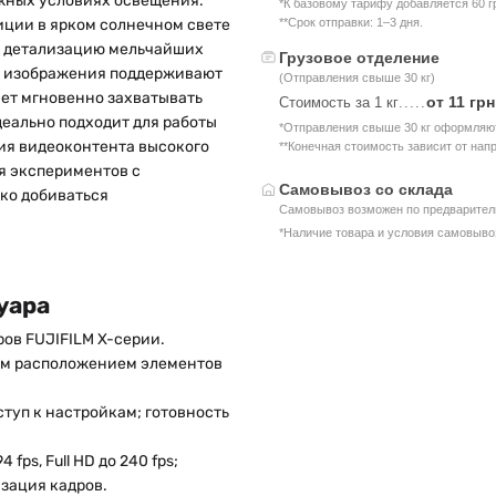
жных условиях освещения.
*К базовому тарифу добавляется 60 г
зиции в ярком солнечном свете
**Срок отправки: 1–3 дня.
 и детализацию мельчайших
Грузовое отделение
я изображения поддерживают
(Отправления свыше 30 кг)
яет мгновенно захватывать
от 11 грн
Стоимость за 1 кг
.....
еально подходит для работы
*Отправления свыше 30 кг оформляют
ния видеоконтента высокого
**Конечная стоимость зависит от нап
я экспериментов с
Самовывоз со склада
ко добиваться
Самовывоз возможен по предваритель
*Наличие товара и условия самовыво
уара
ов FUJIFILM X-серии.
ым расположением элементов
туп к настройкам; готовность
fps, Full HD до 240 fps;
зация кадров.