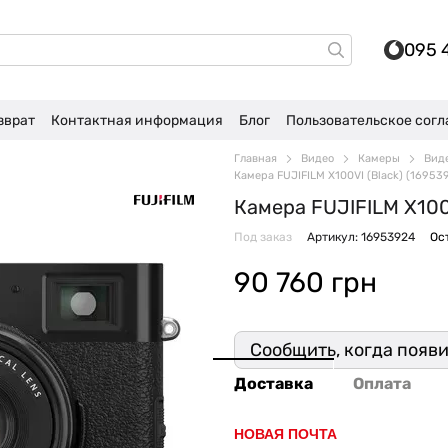
095 
зврат
Контактная информация
Блог
Пользовательское сог
Главная
Видео
Камеры
Вид
Камера FUJIFILM X100VI (Black) (16953
Камера FUJIFILM X100V
Под заказ
Артикул: 16953924
Ос
90 760 грн
Сообщить, когда появ
Доставка
Оплата
НОВАЯ ПОЧТА