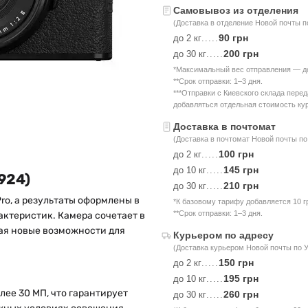
Самовывоз из отделения
(Доставка в отделение Новой почты п
90 грн
до 2 кг
.....
200 грн
до 30 кг
.....
*Максимальный вес отправления — до 
**Срок отправки: 1–3 дня.
***Отправки с Киевского склада пере
добавляться отдельная стоимость кур
Доставка в почтомат
(Доставка в почтомат Новой почты по
100 грн
до 2 кг
.....
145 грн
до 10 кг
.....
924)
210 грн
до 30 кг
.....
Pro, а результаты оформлены в
*К базовому тарифу добавляется 10 г
**Срок отправки: 1–3 дня.
актеристик. Камера сочетает в
ая новые возможности для
Курьером по адресу
(Доставка курьером Новой почты по 
150 грн
до 2 кг
.....
195 грн
до 10 кг
.....
ее 30 МП, что гарантирует
260 грн
до 30 кг
.....