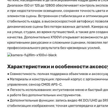
четкие, насыщенные и детализированные кадры даже в сло
Диапазон ISO от 125 до 12800 обеспечивает контроль экспо
и при недостаточном освещении, сохраняя точность цвета
элементов сцены. Встроенная стабилизация и оптимизаци
стабильность кадра, а высокоскоростной автофокус позвол
динамические сцены без потери важных деталей. Камера ид
на улице, студии, во время путешествий, а также для созда
качества. Дополнительно X100VI открывает возможности дл
креативными ракурсами и сложными сценами, позволяя лег
профессионального результата без чрезмерных усилий.
Характеристики и особенности аксесс
● Совместимость: полная поддержка объективов и аксессуар
● Материалы и конструкция: прочный корпус с эргономичн
управления; сенсор CMOS APS-C.
● Легкость использования: интуитивное меню и быстрый дос
к работе без дополнительных инструментов.
● Дополнительные функции: запись видео 4K DCI/UHD до 59,94 
стабилизация изображения; точная цветопередача и детали