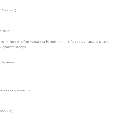
о Украине)
30 кг.
даются через забор курьером Новой почты, к базовому тарифу может
ьерского забора.
 Украине)
рн за каждое место.
Украине)