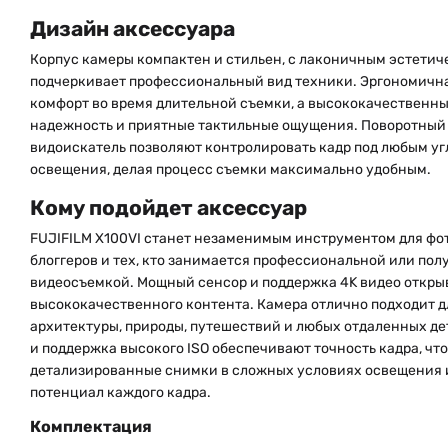
Дизайн аксессуара
Корпус камеры компактен и стильен, с лаконичным эстетич
подчеркивает профессиональный вид техники. Эргономичн
комфорт во время длительной съемки, а высококачественн
надежность и приятные тактильные ощущения. Поворотный
видоискатель позволяют контролировать кадр под любым уг
освещения, делая процесс съемки максимально удобным.
Кому подойдет аксессуар
FUJIFILM X100VI станет незаменимым инструментом для фо
блоггеров и тех, кто занимается профессиональной или по
видеосъемкой. Мощный сенсор и поддержка 4K видео откр
высококачественного контента. Камера отлично подходит д
архитектуры, природы, путешествий и любых отдаленных д
и поддержка высокого ISO обеспечивают точность кадра, что
детализированные снимки в сложных условиях освещения 
потенциал каждого кадра.
Комплектация