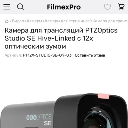
Видео
Камеры
Камеры для стриминга
Камера для трансл
Камера для трансляций PTZOptics
Studio SE Hive-Linked с 12x
оптическим зумом
Артикул:
PT12X-STUDIO-SE-GY-G3
Оставить отзыв