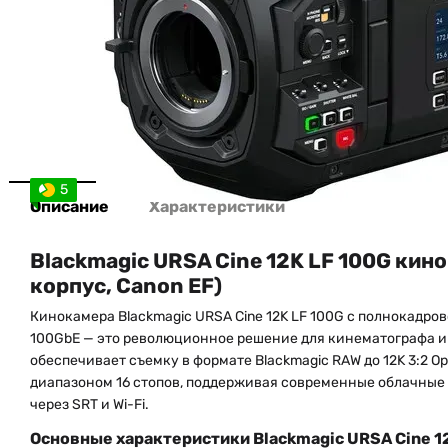
5
Описание
Характеристики
Blackmagic URSA Cine 12K LF 100G кин
корпус, Canon EF)
Кинокамера Blackmagic URSA Cine 12K LF 100G с полнокадров
100GbE — это революционное решение для кинематографа и
обеспечивает съемку в формате Blackmagic RAW до 12K 3:2 O
диапазоном 16 стопов, поддерживая современные облачные
через SRT и Wi-Fi.
Основные характеристики Blackmagic URSA Cine 1