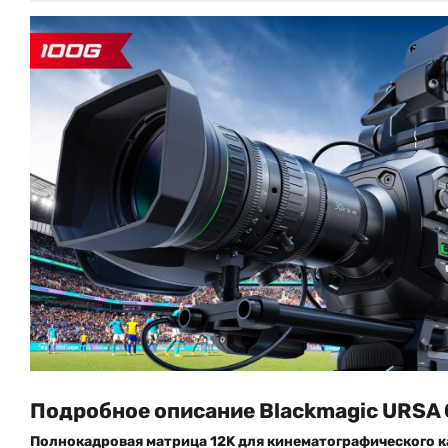
Подробное описание Blackmagic URSA C
Полнокадровая матрица 12K для кинематографического к