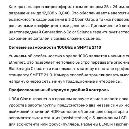
Камера оснащена широкоформатным сенсором 36 x 24 мм, к
разрешением до 12,288 x 8,040. Это обеспечивает невероят
возможность кадрирования в 3:2 Open Gate, а также поддер
различными коэффициентами десквиза. Динамический диапа
цветопередачей Generation 6 Color Science гарантирует ест
сохранение деталей в самых сложных сценах.
Сетевые возможности 100GbE и SMPTE 2110
Уникальной особенностью модели 100G является наличие с
Ethernet. Это позволяет не только быстро передавать огром
Blackmagic Cloud, но и использовать камеру в составе проф
стандарту SMPTE 2110. Камера способна транслировать выс
напрямую через сеть, минуя традиционные интерфейсы.
Профессиональный корпус и двойной контроль
URSA Cine выполнена в прочном корпусе из магниевого спла
удобства работы группы предусмотрено два независимых мо
дюймовый откидной HDR-сенсорный экран для оператора и
вспомогательная станция (assist station) с 5-дюймовым LCD
для ассистента или фокус-пуллера. Разъемы LEMO и Fische