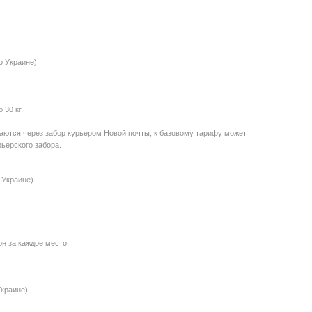
о Украине)
30 кг.
даются через забор курьером Новой почты, к базовому тарифу может
ьерского забора.
 Украине)
рн за каждое место.
Украине)