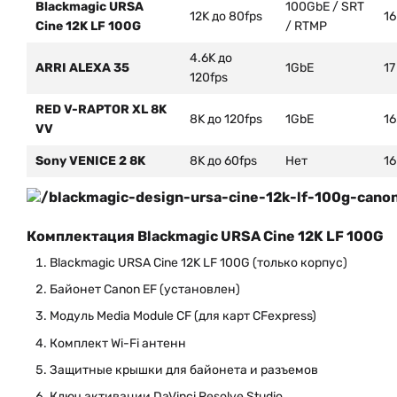
Blackmagic URSA
100GbE / SRT
12K до 80fps
16
Cine 12K LF 100G
/ RTMP
4.6K до
ARRI ALEXA 35
1GbE
17
120fps
RED V-RAPTOR XL 8K
8K до 120fps
1GbE
16
VV
Sony VENICE 2 8K
8K до 60fps
Нет
16
Комплектация Blackmagic URSA Cine 12K LF 100G
Blackmagic URSA Cine 12K LF 100G (только корпус)
Байонет Canon EF (установлен)
Модуль Media Module CF (для карт CFexpress)
Комплект Wi-Fi антенн
Защитные крышки для байонета и разъемов
Ключ активации DaVinci Resolve Studio