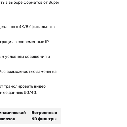
ь в выборе форматов от Super
деального 4K/8K финального
грация в современные IP-
ым условиям освещения и
й, с возможностью замены на
т транслировать видео
ьные данные 5G/4G.
инамический
Встроенные
иапазон
ND фильтры