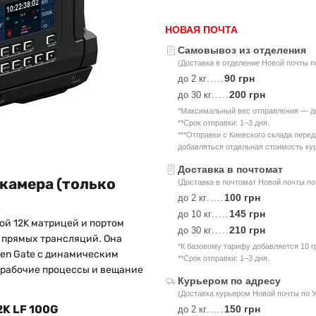
НОВАЯ ПОЧТА
Самовывоз из отделения
(Доставка в отделение Новой почты п
90 грн
до 2 кг
.....
200 грн
до 30 кг
.....
*Максимальный вес отправления — до 
**Срок отправки: 1–3 дня.
***Отправки с Киевского склада пере
добавляться отдельная стоимость кур
Доставка в почтомат
окамера (только
(Доставка в почтомат Новой почты по
100 грн
до 2 кг
.....
145 грн
до 10 кг
.....
ой 12K матрицей и портом
210 грн
до 30 кг
.....
 прямых трансляций. Она
*К базовому тарифу добавляется 10 г
pen Gate с динамическим
**Срок отправки: 1–3 дня.
 рабочие процессы и вещание
Курьером по адресу
(Доставка курьером Новой почты по 
2K LF 100G
150 грн
до 2 кг
.....