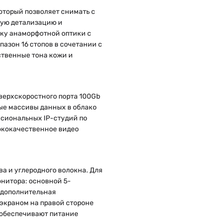
оторый позволяет снимать с
ную детализацию и
жку анаморфотной оптики с
зон 16 стопов в сочетании с
ественные тона кожи и
верхскоростного порта 100Gb
ные массивы данных в облако
ессиональных IP-студий по
ококачественное видео
ва и углеродного волокна. Для
нитора: основной 5-
 дополнительная
-экраном на правой стороне
r обеспечивают питание