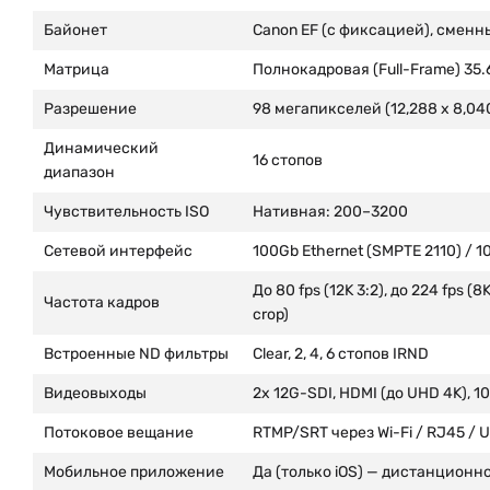
Байонет
Canon EF (с фиксацией), сменн
Матрица
Полнокадровая (Full-Frame) 35.6
Разрешение
98 мегапикселей (12,288 x 8,04
Динамический
16 стопов
диапазон
Чувствительность ISO
Нативная: 200–3200
Сетевой интерфейс
100Gb Ethernet (SMPTE 2110) / 1
До 80 fps (12K 3:2), до 224 fps (8K
Частота кадров
crop)
Встроенные ND фильтры
Clear, 2, 4, 6 стопов IRND
Видеовыходы
2x 12G-SDI, HDMI (до UHD 4K), 1
Потоковое вещание
RTMP/SRT через Wi-Fi / RJ45 /
Мобильное приложение
Да (только iOS) — дистанционн