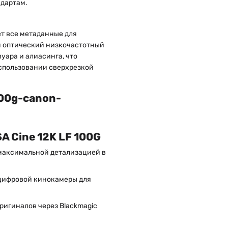
ндартам.
ет все метаданные для
ан оптический низкочастотный
уара и алиасинга, что
использовании сверхрезкой
A Cine 12K LF 100G
максимальной детализацией в
 цифровой кинокамеры для
ригиналов через Blackmagic