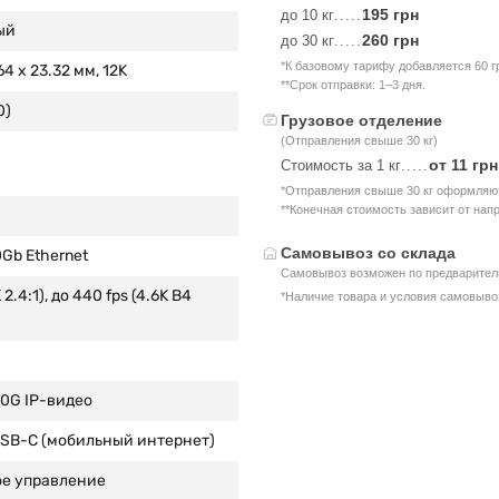
195 грн
до 10 кг
.....
ый
260 грн
до 30 кг
.....
*К базовому тарифу добавляется 60 г
4 x 23.32 мм, 12K
**Срок отправки: 1–3 дня.
0)
Грузовое отделение
(Отправления свыше 30 кг)
от 11 грн
Стоимость за 1 кг
.....
*Отправления свыше 30 кг оформляют
**Конечная стоимость зависит от нап
Самовывоз со склада
0Gb Ethernet
Самовывоз возможен по предваритель
 2.4:1), до 440 fps (4.6K B4
*Наличие товара и условия самовыво
00G IP-видео
 USB-C (мобильный интернет)
ое управление