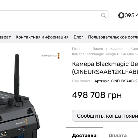
095 
зврат
Контактная информация
Блог
Пользовательское сог
Главная
Видео
Камеры
Кин
Камера Blackmagic Design URSA Cine 1
Камера Blackmagic De
(CINEURSAAB12KLFAB
Под заказ
Артикул: CINEURSAAB1
498 708 грн
Сообщить, когда появ
Доставка
Оплата