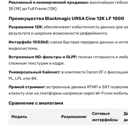
Рекламный и коммерческий продакшн:
высочайшая гибкост
35 (9K) до Full Frame (12K).
Преимущества Blackmagic URSA Cine 12K LF 100G
Разрешение 12K:
обеспечивает избыточность данных для и
результата и широкие возможности рефрейминга.
Интерфейс 100GbE:
самая быстрая передача данных и инте
видеосистемы.
Встроенные ND-фильтры и OLPF:
полная готовность к люб
сложным текстурам в кадре.
Универсальный байонет:
в комплекте Canon EF с фиксацие
PL, LPL или B4.
Прямой стриминг:
встроенные движки RTMP и SRT позволяю
клиенту или на платформы напрямую через Wi-Fi или мобил
Сравнение с аналогами
Сетевые
Д
Модель
Разрешение
интерфейсы
д