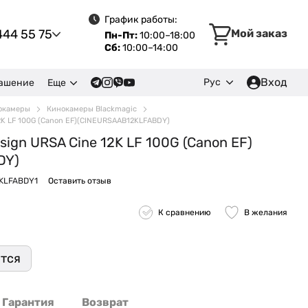
График работы:
444 55 75
Мой заказ
Пн-Пт:
10:00–18:00
Сб:
10:00–14:00
Вход
Рус
лашение
Еще
окамеры
Кинокамеры Blackmagic
2K LF 100G (Canon EF)(CINEURSAAB12KLFABDY)
sign URSA Cine 12K LF 100G (Canon EF)
DY)
2KLFABDY1
Оставить отзыв
К сравнению
В желания
ится
Гарантия
Возврат