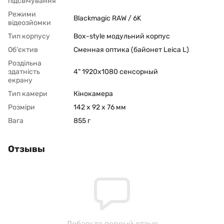
підсвічування
Режими
Blackmagic RAW / 6K
відеозйомки
Тип корпусу
Box-style модульний корпус
Об'єктив
Сменная оптика (байонет Leica L)
Роздільна
здатність
4" 1920x1080 сенсорный
екрану
Тип камери
Кінокамера
Розміри
142 x 92 x 76 мм
Вага
855 г
Отзывы
Добавьте первый отзыв