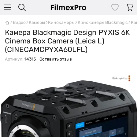
Видео
Камеры
Кинокамеры
Кинокамеры Blackmagic
Ка
Камера Blackmagic Design PYXIS 6K
Cinema Box Camera (Leica L)
(CINECAMCPYXA60LFL)
Артикул:
14315
Оставить отзыв