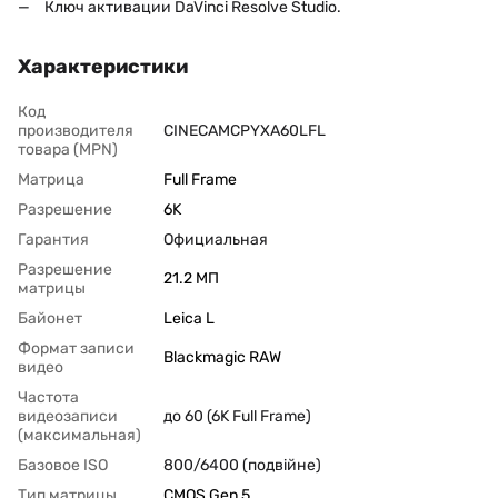
Ключ активации DaVinci Resolve Studio.
Характеристики
Код
производителя
CINECAMCPYXA60LFL
товара (MPN)
Матрица
Full Frame
Разрешение
6K
Гарантия
Официальная
Разрешение
21.2 МП
матрицы
Байонет
Leica L
Формат записи
Blackmagic RAW
видео
Частота
видеозаписи
до 60 (6K Full Frame)
(максимальная)
Базовое ISO
800/6400 (подвійне)
Тип матрицы
CMOS Gen 5