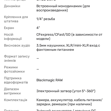
Динаміки
Встроенный монодинамик (для
воспроизведения)
Кріплення для
1/4" резьба
штатива
Екран
4"
Носій
CFexpress/CFast/SD (в зависимости от
інформації
модели)
Висновок аудіо
3.5мм наушники, XLR/mini-XLR вход с
фантомным питанием
Формат запису
—
знімків
Режими
—
фотозйомки
Підтримка
Blackmagic RAW
відеоформатів
Діапазон
Электронный затвор (угол 5°-360°)
витримки
Комплектація
Камера, аккумулятор, кабель питания/
зарядки, ремешок (при наличии)
Питание
Знімний акумулятор / зовнішнє DC