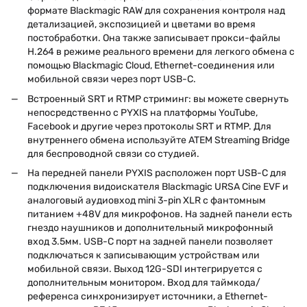
формате Blackmagic RAW для сохранения контроля над
детализацией, экспозицией и цветами во время
постобработки. Она также записывает прокси-файлы
H.264 в режиме реального времени для легкого обмена с
помощью Blackmagic Cloud, Ethernet-соединения или
мобильной связи через порт USB-C.
Встроенный SRT и RTMP стриминг: вы можете свернуть
непосредственно с PYXIS на платформы YouTube,
Facebook и другие через протоколы SRT и RTMP. Для
внутреннего обмена используйте ATEM Streaming Bridge
для беспроводной связи со студией.
На передней панели PYXIS расположен порт USB-C для
подключения видоискателя Blackmagic URSA Cine EVF и
аналоговый аудиовход mini 3-pin XLR с фантомным
питанием +48V для микрофонов. На задней панели есть
гнездо наушников и дополнительный микрофонный
вход 3.5мм. USB-C порт на задней панели позволяет
подключаться к записывающим устройствам или
мобильной связи. Выход 12G-SDI интегрируется с
дополнительным монитором. Вход для таймкода/
референса синхронизирует источники, а Ethernet-