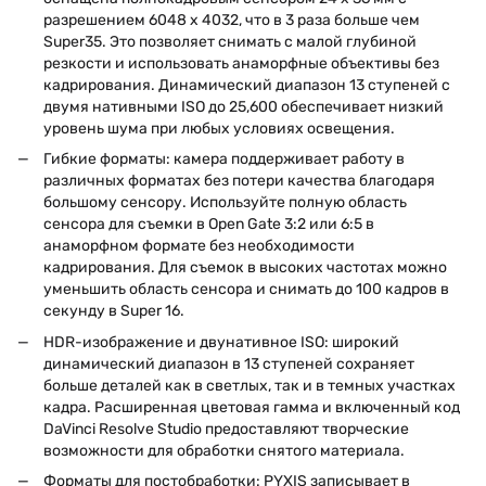
разрешением 6048 x 4032, что в 3 раза больше чем
Super35. Это позволяет снимать с малой глубиной
резкости и использовать анаморфные объективы без
кадрирования. Динамический диапазон 13 ступеней с
двумя нативными ISO до 25,600 обеспечивает низкий
уровень шума при любых условиях освещения.
Гибкие форматы: камера поддерживает работу в
различных форматах без потери качества благодаря
большому сенсору. Используйте полную область
сенсора для съемки в Open Gate 3:2 или 6:5 в
анаморфном формате без необходимости
кадрирования. Для съемок в высоких частотах можно
уменьшить область сенсора и снимать до 100 кадров в
секунду в Super 16.
HDR-изображение и двунативное ISO: широкий
динамический диапазон в 13 ступеней сохраняет
больше деталей как в светлых, так и в темных участках
кадра. Расширенная цветовая гамма и включенный код
DaVinci Resolve Studio предоставляют творческие
возможности для обработки снятого материала.
Форматы для постобработки: PYXIS записывает в