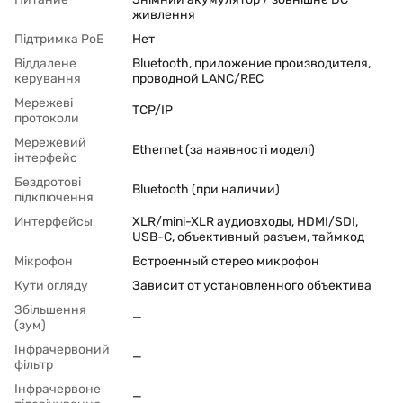
живлення
Підтримка PoЕ
Нет
Віддалене
Bluetooth, приложение производителя,
керування
проводной LANC/REC
Мережеві
TCP/IP
протоколи
Мережевий
Ethernet (за наявності моделі)
інтерфейс
Бездротові
Bluetooth (при наличии)
підключення
Интерфейсы
XLR/mini-XLR аудиовходы, HDMI/SDI,
USB-C, объективный разъем, таймкод
Мікрофон
Встроенный стерео микрофон
Кути огляду
Зависит от установленного объектива
Збільшення
—
(зум)
Інфрачервоний
—
фільтр
Інфрачервоне
—