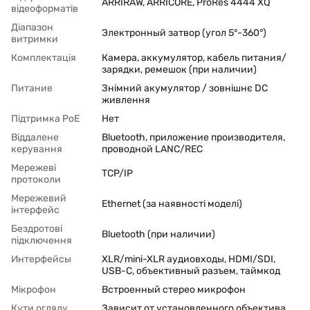
ARRIRAW, ARRICORE, ProRes 4444 XQ
відеоформатів
Діапазон
Электронный затвор (угол 5°-360°)
витримки
Комплектація
Камера, аккумулятор, кабель питания/
зарядки, ремешок (при наличии)
Питание
Знімний акумулятор / зовнішнє DC
живлення
Підтримка PoЕ
Нет
Віддалене
Bluetooth, приложение производителя,
керування
проводной LANC/REC
Мережеві
TCP/IP
протоколи
Мережевий
Ethernet (за наявності моделі)
інтерфейс
Бездротові
Bluetooth (при наличии)
підключення
Интерфейсы
XLR/mini-XLR аудиовходы, HDMI/SDI,
USB-C, объективный разъем, таймкод
Мікрофон
Встроенный стерео микрофон
Кути огляду
Зависит от установленного объектива