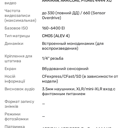
ARRIRAW, ARRICORE, ProRes 4444 XQ
видео
Частота
до 330 (повний ДД) / 660 (Sensor
видеозаписи
Overdrive)
(максимальная)
Базовое ISO
160-6400 EI
Тип матрицы
CMOS (ALEV 4)
Динаміки
Встроенный монодинамик (для
воспроизведения)
Кріплення для
1/4" резьба
штатива
Екран
Вбудований сенсорний
Носій
CFexpress/CFast/SD (в зависимости от
інформації
модели)
Висновок аудіо
3.5мм наушники, XLR/mini-XLR вход с
фантомным питанием
Формат запису
—
знімків
Режими
—
фотозйомки
Підтримка