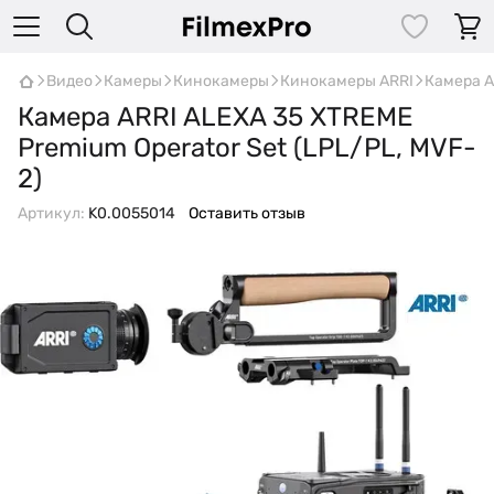
Видео
Камеры
Кинокамеры
Кинокамеры ARRI
Камера A
Камера ARRI ALEXA 35 XTREME
Premium Operator Set (LPL/PL, MVF-
2)
Артикул:
K0.0055014
Оставить отзыв