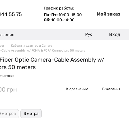
График работы:
444 55 75
Мой заказ
Пн-Пт:
10:00–18:00
Сб:
10:00–14:00
Вход
Рус
лашение
еры
Кабели и адаптеры Canare
ra-Cable Assembly w/ FCMA & FCFA Connectors 50 meters
Fiber Optic Camera-Cable Assembly w/
rs 50 meters
ть отзыв
00 грн
К сравнению
В желания
0 метров
3 метра