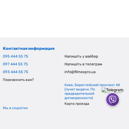
Контактная информация
095 444 55 75
Напишіть у вайбер
097 444 55 75
Напишіть в телеграм
093 444 55 75
info@filmexpro.ua
Перезвонить вам?
Киев, Берестейский проспект 44
(пункт выдачи. По
предварительной
договоренности)
Карта проезда
Мы в соцсетях