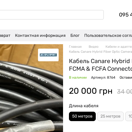
095 
зврат
Контактная информация
Блог
Пользовательское сог
Главная
Видео
Кабели и адапт
Кабель Canare Hybrid Fiber Optic Came
Кабель Canare Hybrid 
FCMA & FCFA Connecto
В наличии
Артикул: 8764
Остави
20 000 грн
34 0
Длина кабеля
50 метров
25 метров
1