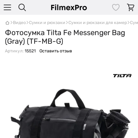
Видео
Сумки и рюкзаки
Сумки и рюкзаки для камер
Сум
Фотосумка Tilta Fe Messenger Bag
(Gray) (TF-MB-G)
Артикул:
15521
Оставить отзыв